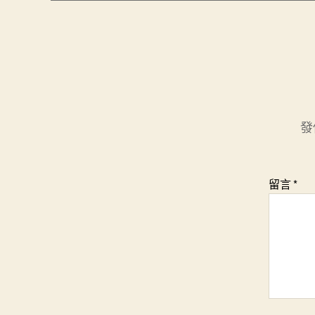
發
留言
*