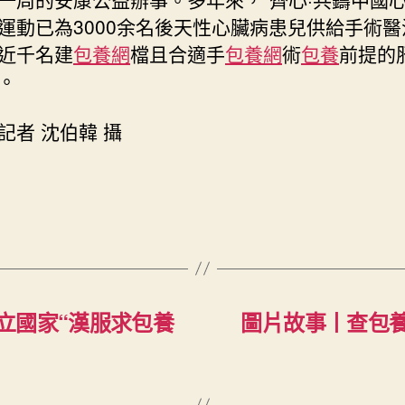
運動已為3000余名後天性心臟病患兒供給手術醫
近千名建
包養網
檔且合適手
包養網
術
包養
前提的
。
記者 沈伯韓 攝
立國家“漢服求包養
圖片故事丨查包養