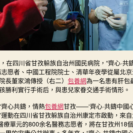
手
術
醫
治
肝
包
蟲
病
日，在四川省甘孜躲族自治州國民病院，“齊心·共
和
先
務志愿者、中國工程院院士、清華年夜學從屬北京
芥
院長董家鴻傳授（右二）
包養網
為一名患有肝包
蒂
孩勝利實行手術后，與患兒家眷交通手術情形。
_
中
國
“齊心共鑄，情熱
包養網
甘孜——‘齊心·共鑄中國心’
網〉
”運動在四川省甘孜躲族自治州康定市啟動，來自
中
家醫療單元的800余名醫務志愿者，將在甘孜州18
一周的安康公益辦事。多年來，“齊心·共鑄中國心