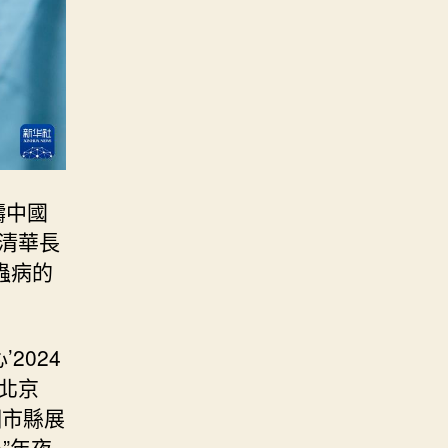
鑄中國
清華長
蟲病的
2024
北京
個市縣展
”年夜