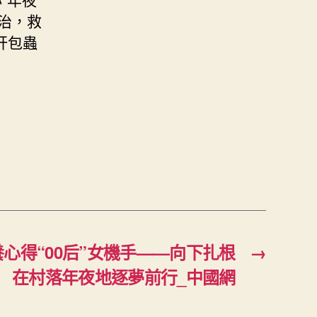
治，救
肝包蟲
心得“00后”女機手——向下扎根
→
在村落年夜地逐夢前行_中國網