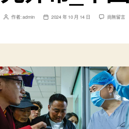
在
作者:
admin
2024 年 10 月 14 日
尚無留言
文
文
〈醫
章
章
學
作
發
專
者
佈
家
日
為
期
躲
族
同
查
包
養
經
歷
胞
實
行