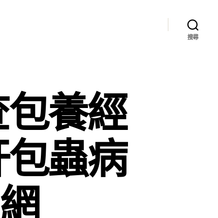
搜尋
查包養經
肝包蟲病
國網