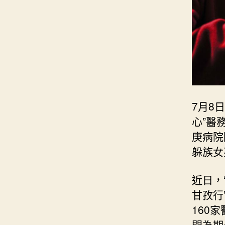
7月8
心”醫
庚病院
躲族女
近日，
甘孜行
160
開為期