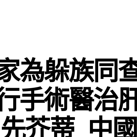
家為躲族同
行手術醫治
先芥蒂_中