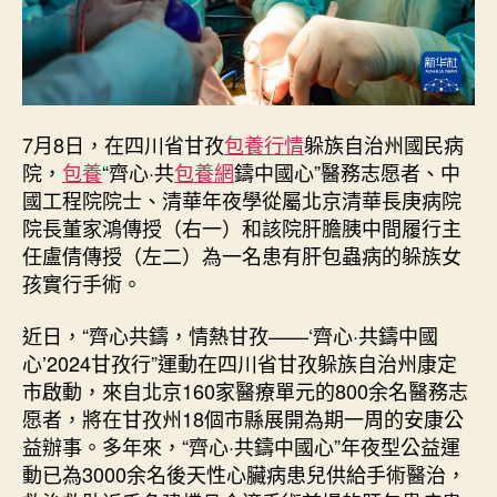
_
中
國
網〉
中
7月8日，在四川省甘孜
包養行情
躲族自治州國民病
院，
包養
“齊心·共
包養網
鑄中國心”醫務志愿者、中
國工程院院士、清華年夜學從屬北京清華長庚病院
院長董家鴻傳授（右一）和該院肝膽胰中間履行主
任盧倩傳授（左二）為一名患有肝包蟲病的躲族女
孩實行手術。
近日，“齊心共鑄，情熱甘孜——‘齊心·共鑄中國
心’2024甘孜行”運動在四川省甘孜躲族自治州康定
市啟動，來自北京160家醫療單元的800余名醫務志
愿者，將在甘孜州18個市縣展開為期一周的安康公
益辦事。多年來，“齊心·共鑄中國心”年夜型公益運
動已為3000余名後天性心臟病患兒供給手術醫治，