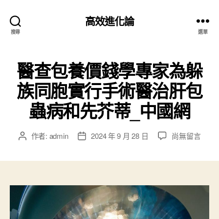
高效進化論
搜尋
選單
醫查包養價錢學專家為躲
族同胞實行手術醫治肝包
蟲病和先芥蒂_中國網
在
作者:
admin
2024 年 9 月 28 日
尚無留言
文
文
〈醫
章
章
查
作
發
包
者
佈
養
日
價
期
錢
學