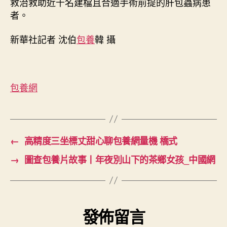
救治救助近千名建檔且合適手術前提的肝包蟲病患
者。
新華社記者 沈伯
包養
韓 攝
包養網
←
高精度三坐標丈甜心聊包養網量機 橋式
→
圖查包養片故事丨年夜別山下的茶鄉女孩_中國網
發佈留言