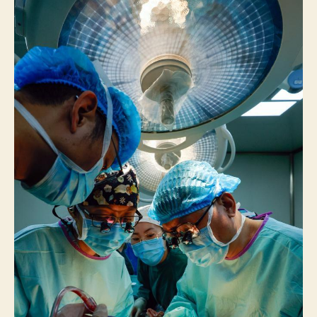
專
家
為
躲
族
同
胞
實
行
手
術
醫
治
肝
包
蟲
病
和
先
芥
蒂