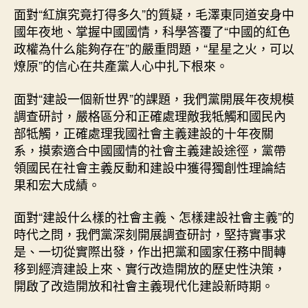
面對“紅旗究竟打得多久”的質疑，毛澤東同道安身中
國年夜地、掌握中國國情，科學答覆了“中國的紅色
政權為什么能夠存在”的嚴重問題，“星星之火，可以
燎原”的信心在共產黨人心中扎下根來。
面對“建設一個新世界”的課題，我們黨開展年夜規模
調查研討，嚴格區分和正確處理敵我牴觸和國民內
部牴觸，正確處理我國社會主義建設的十年夜關
系，摸索適合中國國情的社會主義建設途徑，黨帶
領國民在社會主義反動和建設中獲得獨創性理論結
果和宏大成績。
面對“建設什么樣的社會主義、怎樣建設社會主義”的
時代之問，我們黨深刻開展調查研討，堅持實事求
是、一切從實際出發，作出把黨和國家任務中間轉
移到經濟建設上來、實行改造開放的歷史性決策，
開啟了改造開放和社會主義現代化建設新時期。