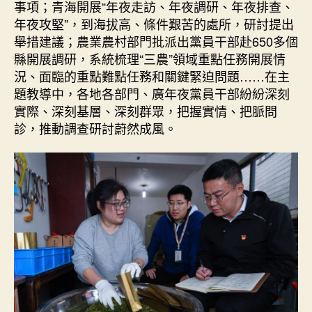
事項；青海開展“年夜走訪、年夜調研、年夜排查、
年夜攻堅”，到海拔高、條件艱苦的處所，研討提出
舉措建議；農業農村部門批派出黨員干部赴650多個
縣開展調研，系統梳理“三農”領域重點任務開展情
況、面臨的重點難點任務和關鍵緊迫問題……在主
題教導中，各地各部門、廣年夜黨員干部紛紛深刻
實際、深刻基層、深刻群眾，把握實情、把脈問
診，推動調查研討蔚然成風。