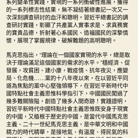
系列變革性實踐，實現的一系列衝破性進展，獲得
的一系列標志性結果，無不凝結著總書記一次又一
次深刻調查研討的血汗和聰明。習近平總書記的調
查研討實踐，彰顯了共產黨人實事求是、求真務實
的寶貴品德，折射著心系國民、造福國民的深摯情
懷，展現了掌握規律、破解難題的高明聰明。
馬克思指出，“理論在一個國家實現的水平，總是取
決于理論滿足這個國家的需求的水平。”穩經濟、促
發展，攻貧困、建小康，戰疫情、抗年夜災，應變
局、化危機……黨的十八年夜以來，在以習近平同
道為焦點的黨中心堅強領導下，在習近平新時代中
國特點社會主義思惟科學指引下，中國國民闖過了
幾多難關險隘，創造了幾多人間奇跡！實踐證明，
習近平新時代中國特點社會主義思惟既安身于現實
的中國，又植根于歷史的中國，是當代中國馬克思
主義、二十一世紀馬克思主義，是中華文明和中國
精力的時代精華，是接地氣、有溫度、得民氣的科