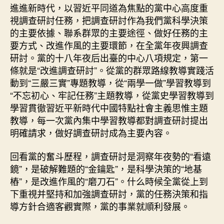
進進新時代，以習近平同道為焦點的黨中心高度重
視調查研討任務，把調查研討作為我們黨科學決策
的主要依據、聯系群眾的主要途徑、做好任務的主
要方式、改進作風的主要環節，在全黨年夜興調查
研討。黨的十八年夜后出臺的中心八項規定，第一
條就是“改進調查研討”。從黨的群眾路線教導實踐活
動到“三嚴三實”專題教導，從“兩學一做”學習教導到
“不忘初心、牢記任務”主題教導，從黨史學習教導到
學習貫徹習近平新時代中國特點社會主義思惟主題
教導，每一次黨內集中學習教導都對調查研討提出
明確請求，做好調查研討成為主要內容。
回看黨的奮斗歷程，調查研討是洞察年夜勢的“看遠
鏡”，是破解難題的“金鑰匙”，是科學決策的“地基
樁”，是改進作風的“磨刀石”。什么時候全黨從上到
下重視并堅持和加強調查研討，黨的任務決策和指
導方針合適客觀實際，黨的事業就順利發展。