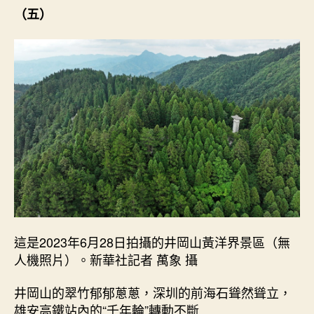
（五）
這是2023年6月28日拍攝的井岡山黃洋界景區（無
人機照片）。新華社記者 萬象 攝
井岡山的翠竹郁郁蔥蔥，深圳的前海石聳然聳立，
雄安高鐵站內的“千年輪”轉動不斷……