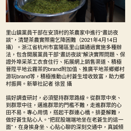
里山鎮黨員干部在安頂村的茶農家中進行“晝訪夜
談”，清楚茶農實際需乞降困難（2021年4月14日
攝）。浙江省杭州市富陽區里山鎮通過實施多種辦
法，包含開展黨員干部“晝訪夜談”解決實際問題、保
證外埠采茶工衣食住行、拓展網上銷售渠道、積極
晉陞平地云霧茶的brand附加值、推廣平地茶鄉鄉村
游玩brand等，積極推動山村蒼生增收致富，助力鄉
村振興。新華社記者 徐昱 攝
搞好調查研討，必須堅持群眾路線。從群眾中來、
到群眾中往，邁進群眾的門檻不難，走進群眾的心
田不易。專心用情，搭起干群連心橋。排憂解難，
做好蒼生貼心人。“把屁股端端地坐在老蒼生的這一
面”，在身挨身坐、心貼心聊的深刻交通中，真誠傾