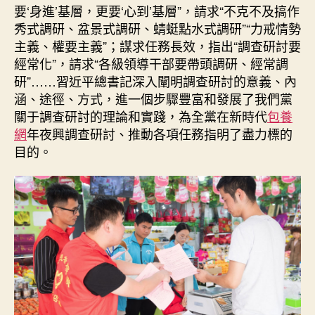
要‘身進’基層，更要‘心到’基層”，請求“不克不及搞作
秀式調研、盆景式調研、蜻蜓點水式調研”“力戒情勢
主義、權要主義”；謀求任務長效，指出“調查研討要
經常化”，請求“各級領導干部要帶頭調研、經常調
研”……習近平總書記深入闡明調查研討的意義、內
涵、途徑、方式，進一個步驟豐富和發展了我們黨
關于調查研討的理論和實踐，為全黨在新時代
包養
網
年夜興調查研討、推動各項任務指明了盡力標的
目的。