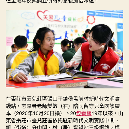
在棗莊市臺兒莊區張山子鎮侯孟前村新時代文明實
踐站，志愿者老師樊敏（右）陪同留守兒童閱讀繪
本（2020年10月20日攝）。20
包養網
19年以來，山
東省棗莊市臺兒莊區依托區新時代文明實踐中間、
鎮（街道）分中間、村（居）實踐站三級網絡，構