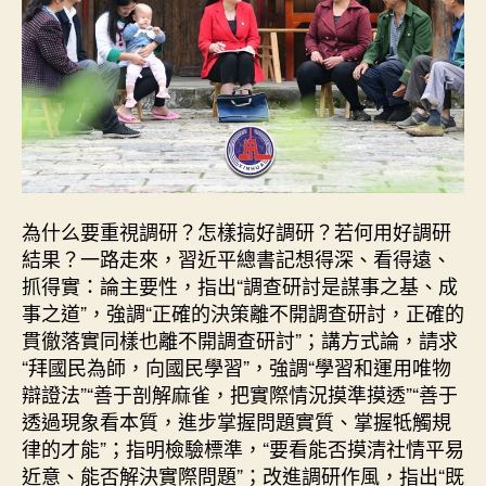
為什么要重視調研？怎樣搞好調研？若何用好調研
結果？一路走來，習近平總書記想得深、看得遠、
抓得實：論主要性，指出“調查研討是謀事之基、成
事之道”，強調“正確的決策離不開調查研討，正確的
貫徹落實同樣也離不開調查研討”；講方式論，請求
“拜國民為師，向國民學習”，強調“學習和運用唯物
辯證法”“善于剖解麻雀，把實際情況摸準摸透”“善于
透過現象看本質，進步掌握問題實質、掌握牴觸規
律的才能”；指明檢驗標準，“要看能否摸清社情平易
近意、能否解決實際問題”；改進調研作風，指出“既