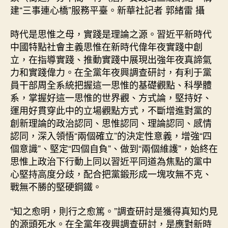
建“三事連心橋”服務平臺。新華社記者 郭緒雷 攝
時代是思惟之母，實踐是理論之源。習近平新時代
中國特點社會主義思惟在新時代偉年夜實踐中創
立，在指導實踐、推動實踐中展現出強年夜真諦氣
力和實踐偉力。在全黨年夜興調查研討，有利于黨
員干部周全系統把握這一思惟的基礎觀點、科學體
系，掌握好這一思惟的世界觀、方式論，堅持好、
運用好貫穿此中的立場觀點方式，不斷增進對黨的
創新理論的政治認同、思惟認同、理論認同、感情
認同，深入領悟“兩個確立”的決定性意義，增強“四
個意識”、堅定“四個自負”、做到“兩個維護”，始終在
思惟上政治下行動上同以習近平同道為焦點的黨中
心堅持高度分歧，配合把黨鍛形成一塊攻無不克、
戰無不勝的堅硬鋼鐵。
“知之愈明，則行之愈篤。”調查研討是獲得真知灼見
的源頭死水。在全黨年夜興調查研討，是應對新時