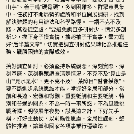
山芋”、善于啃“硬骨頭”，多到困難多、群眾意見集
中、任務打不開局勢的處所和單位開展調研，找到
解決難題的有用辦法和科學路徑。“一語不克不及
踐，萬卷徒空虛。”要避免調查多研討少、情況多剖
析少，撲下身子摸實情，擼起袖子干實事，盡力寫
好“后半篇文章”，切實把調查研討結果轉化為推進任
務、戰勝困難的實際成效。
搞好調查研討，必須堅持系統觀念。深刻實際、深
刻基層、深刻群眾調查清楚情況，不克不及“見山是
山”“見水是水”，更不克不及“一葉障目”“瞽者摸象”。
要不斷進步系統思維才能，掌握好全局和部分、當
前和長遠、宏觀和微觀、重要牴觸和主要牴觸、特
別和普通的關系。不為一時一事所惑，不為風險挑
戰所懼，明發展年夜勢，謀長遠之計，下好先手
棋，打好主動仗，以前瞻性思慮、全局性謀劃、整
體性推進，讓黨和國家各項事業行穩致遠。