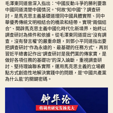
毛澤東同道曾深入指出：“中國反動斗爭的勝利要靠
中國同道清楚中國情況。”何故“知中國”？調查研
討，是馬克思主義基礎道理同中國具體實際、同中
華優秀傳統文明相結合的橋梁和紐帶。實現“兩個結
合”、開辟馬克思主義中國化時代化新境界，始終以
調查研討為條件和依據。從毛澤東同道提出“沒有調
查，沒有發言權”的嚴重命題，到鄧小平同道指出要
把調查研討“作為永遠的、最基礎的任務方式”，再到
習近平總書記作出“調查研討是我們黨的傳家寶，是
做好各項任務的基礎功”的深入論斷，重視調查研
討、堅持理論聯系實際，運用馬克思主義的立場觀
點方式創造性地解決實踐中的問題，是“中國共產黨
為什么能”的關鍵密碼。