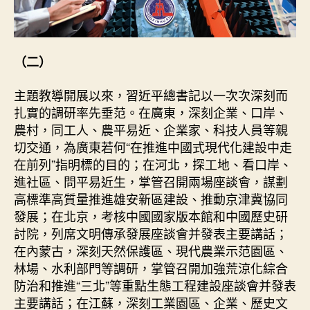
（二）
主題教導開展以來，習近平總書記以一次次深刻而
扎實的調研率先垂范。在廣東，深刻企業、口岸、
農村，同工人、農平易近、企業家、科技人員等親
切交通，為廣東若何“在推進中國式現代化建設中走
在前列”指明標的目的；在河北，探工地、看口岸、
進社區、問平易近生，掌管召開兩場座談會，謀劃
高標準高質量推進雄安新區建設、推動京津冀協同
發展；在北京，考核中國國家版本館和中國歷史研
討院，列席文明傳承發展座談會并發表主要講話；
在內蒙古，深刻天然保護區、現代農業示范園區、
林場、水利部門等調研，掌管召開加強荒涼化綜合
防治和推進“三北”等重點生態工程建設座談會并發表
主要講話；在江蘇，深刻工業園區、企業、歷史文