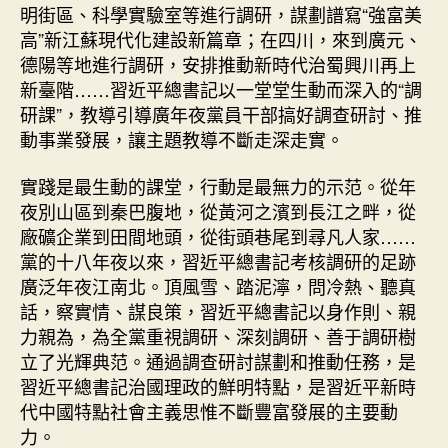
明街區、科學實驗室等進行調研，謀劃譜寫“強富美
高”新江蘇現代化建設新篇章；在四川，來到廣元、
德陽等地進行調研，安排推動新時代治蜀興川再上
新臺階……習近平總書記以一堂堂生動而深入的“調
研課”，教導引導廣年夜黨員干部搞好調查研討、推
動事業發展，讓主題教導不斷走深走實。
實踐是最生動的課堂，行動是最無力的示范。從年
夜別山區到秦巴腹地，從黃河之濱到長江之畔，從
廠礦企業到田間地頭，從街頭巷尾到尋凡人家……
黨的十八年夜以來，習近平總書記考核調研的足跡
廣泛年夜江南北。頂風雪、踏泥濘，問冷熱、聽真
話，察實情、謀良策，習近平總書記以身作則、親
力親為，為全黨重視調研、深刻調研、善于調研樹
立了光輝典范。通過調查研討謀劃和推動任務，是
習近平總書記治國理政的鮮明特點，是習近平新時
代中國特點社會主義思惟不斷豐富發展的主要動
力。