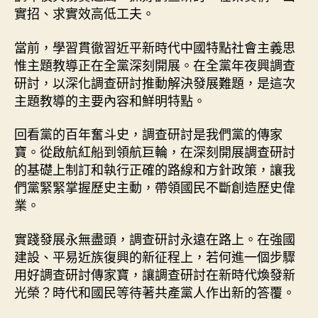
將
實招、求實效高低工夫。
查
詢
當前，學習貫徹習近平新時代中國特點社會主義思
拜
惟主題教導正在全黨深刻開展。在全黨年夜興調查
訪
研討，以深化調查研討推動解決發展難題，是這次
研
討
主題教導的主要內容和鮮明特點。
發
揚
回看黨的百年奮斗史，調查研討是我們黨的傳家
光
寶。從啟航紅船到領航巨輪，在深刻開展調查研討
年
的基礎上制訂和執行正確的路線和方針政策，讓我
夜
們黨緊緊掌握歷史主動，帶領國民不斷創造歷史偉
_
業。
中
國
實踐發展永無盡頭，調查研討永遠在路上。在強國
網〉
中
建設、平易近族復興的新征程上，若何進一個步驟
用好調查研討傳家寶，讓調查研討在新時代煥發新
光榮？時代和國民等待著共產黨人作出新的答覆。