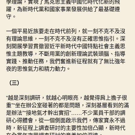
學理論，實現了馬克思主義中國化時代化新的飛
躍，為新時代黨和國家事業發展供給了最基礎遵
守。
一個平易近族要走在時代前列，就一刻不克不及沒
有理論思維，一刻不克不及沒有正確思惟指引。深
刻開展學習貫徹習近平新時代中國特點社會主義思
惟主題教導，不斷用黨的創新理論武裝頭腦、指導
實踐、推動任務，我們奮進新征程就有了無比強年
夜的思惟氣力和精力動力。
（三）
“越是深刻調研，就越心明眼亮，越覺得肩上擔子很
重”“坐在辦公室碰著的都是問題，深刻基層看到的滿
是辦法”“接地氣才幹出實招”……不少黨員干部的調
研心得體會，從一個側面啟示我們，傳家寶永不過
時，新征程上調查研討的主要性加倍凸顯，新時代
在全黨年夜興調查研討的意義加倍深遠。