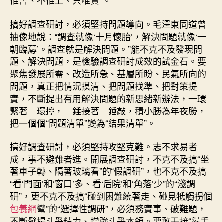
惟書、不惟上、只唯實”。
搞好調查研討，必須堅持問題導向。毛澤東同道曾
抽像地說：“調查就像‘十月懷胎’，解決問題就像‘一
朝臨蓐’。調查就是解決問題。”能不克不及發現問
題、解決問題，是檢驗調查研討成效的試金石。要
聚焦發展所需、改造所急、基層所盼、民氣所向的
問題，真正把情況摸清、把問題找準、把對策提
實，不斷提出有用解決問題的新思緒新辦法，一環
緊著一環擰，一錘接著一錘敲，積小勝為年夜勝，
把一個個“問題清單”變為“結果清單”。
搞好調查研討，必須堅持攻堅克難。志不求易者
成，事不避難者進。開展調查研討，不克不及搞“坐
著車子轉、隔著玻璃看”的“假調研”，也不克不及搞
“看‘門面’和‘窗口’多、看‘后院’和‘角落’少”的“淺調
研”，更不克不及搞“碰到困難繞著走、碰見牴觸拐個
包養網
彎”的“選擇性調研”，必須務實事、破難題，
不斷發揚斗爭精力、增強斗爭本領。要敢于接“燙手