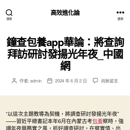
高效進化論
搜尋
選單
鐘查包養app華論：將查詢
拜訪研討發揚光年夜_中國
網
在
作者:
admin
2024 年 6 月 2 日
尚無留言
文
文
〈鐘
章
章
查
作
發
包
者
佈
養
日
app
“以這次主題教導為契機，將調查研討發揚光年夜”
期
華
——習近平總書記本年6月在內蒙古考
包養
察時，強
論：
調年夜興務實之風，抓好調查研討，在察實情、出