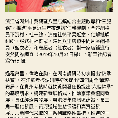
浙江省湖州市吳興區八里店鎮結合主題教導和“三服
務”，推進“平易近生年夜走訪”任務機制，全體網格
員下沉村、社一線，清楚社情平易近意，化解牴觸
糾紛，服務村社群眾。這是八里店鎮中間片區網格
員（藍衣者）和志愿者（紅衣者）對一家店鋪進行
安然問卷調查（2019年10月31日攝）。新華社記者
翁忻旸 攝
過程萬里，偉略在胸。在湖南調研時初次提出“精準
扶貧”，在江蘇考核調研時初次提出“四個周全”戰略
布局，在貴州考核時就扶貧開發任務提出“六個精準”
的基礎請求，構建新發展格式、推動京津冀協同發
展、長江經濟帶發展、粵港澳年夜灣區建設、長三
角一體化發展、黃河道域生態保護和高質量發
展……新時代采取的一系列戰略性舉措，推進的一