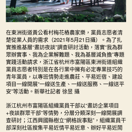
在東洲街道黃公看村梅花樁農家樂，黨員志愿者清
楚從業人員的需求（2021年5月21日攝）。為了扎
實推進基層“晝訪夜談”調查研討活動，落實“我為群
眾辦實事、我為企業解難題、我為基層減負擔”專題
實踐活動請求，浙江省杭州市富陽區東洲街道組織
黨員志愿者特別是在各行業中擁有必定專業技巧的
青年黨員，以專班情勢走進農莊、平易近宿、建設
項目一線開展“一線送生產、一線送服務、一線送平
安”等活動。新華社記者 徐昱 攝
浙江杭州市富陽區組織黨員干部以“晝訪企業項目
+夜談群眾干部”等情勢，分層分類深刻一線開展調
查研討；江西興國縣樹立“網格說事點”，組織黨員干
部深刻社區搜集平易近情平易近意、辦好平易近鬧