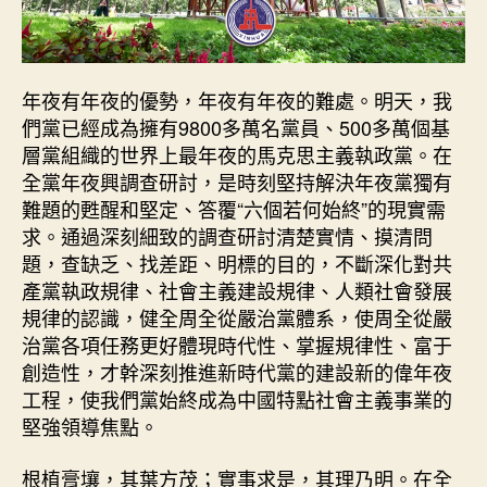
年夜有年夜的優勢，年夜有年夜的難處。明天，我
們黨已經成為擁有9800多萬名黨員、500多萬個基
層黨組織的世界上最年夜的馬克思主義執政黨。在
全黨年夜興調查研討，是時刻堅持解決年夜黨獨有
難題的甦醒和堅定、答覆“六個若何始終”的現實需
求。通過深刻細致的調查研討清楚實情、摸清問
題，查缺乏、找差距、明標的目的，不斷深化對共
產黨執政規律、社會主義建設規律、人類社會發展
規律的認識，健全周全從嚴治黨體系，使周全從嚴
治黨各項任務更好體現時代性、掌握規律性、富于
創造性，才幹深刻推進新時代黨的建設新的偉年夜
工程，使我們黨始終成為中國特點社會主義事業的
堅強領導焦點。
根植膏壤，其葉方茂；實事求是，其理乃明。在全