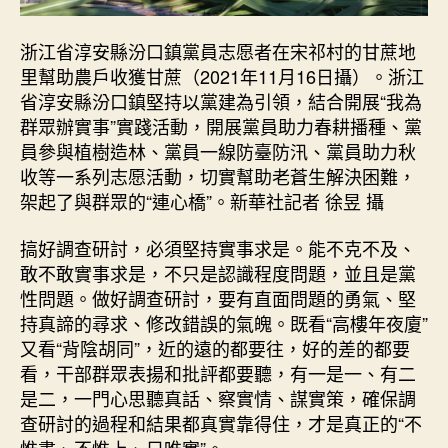
浙江省淳安縣汾口鎮黨員志愿者在宋祁村的甘蔗地
里幫助農戶收獲甘蔗（2021年11月16日攝）。浙江
省淳安縣汾口鎮堅持以黨建為引領，結合開展“我為
群眾辦實事”實踐活動，開展黨員助力春耕播種、黨
員參與植樹造林、黨員一線防臺防汛、黨員助力秋
收等一系列志愿活動，切實幫助老蒼生解決困難，
架起了與群眾的“連心橋”。新華社記者 徐昱 攝
搞好調查研討，必須堅持實事求是。能不克不及、
敢不敢實事求是，不只是認識程度問題，並且是黨
性問題。做好調查研討，要有直面問題的勇氣、堅
持真諦的尋求、修改錯誤的氣魄。既看“高樓年夜廈”
又看“背陰胡同”，近的遠的都要往，好的差的都要
看，干部群眾表揚和批評都要聽，有一是一、有二
是二，一門心思聽真話、察實情、謀實策，確保調
查研討的過程和結果都真實靠得住，才是真正的“不