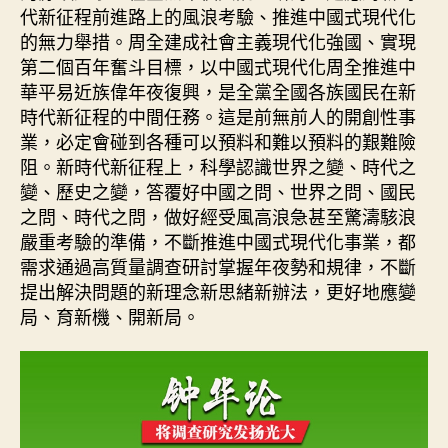
代新征程前進路上的風浪考驗、推進中國式現代化
的無力舉措。周全建成社會主義現代化強國、實現
第二個百年奮斗目標，以中國式現代化周全推進中
華平易近族偉年夜復興，是全黨全國各族國民在新
時代新征程的中間任務。這是前無前人的開創性事
業，必定會碰到各種可以預料和難以預料的艱難險
阻。新時代新征程上，科學認識世界之變、時代之
變、歷史之變，答覆好中國之問、世界之問、國民
之問、時代之問，做好經受風高浪急甚至驚濤駭浪
嚴重考驗的準備，不斷推進中國式現代化事業，都
需求通過高質量調查研討掌握年夜勢和規律，不斷
提出解決問題的新理念新思緒新辦法，更好地應變
局、育新機、開新局。