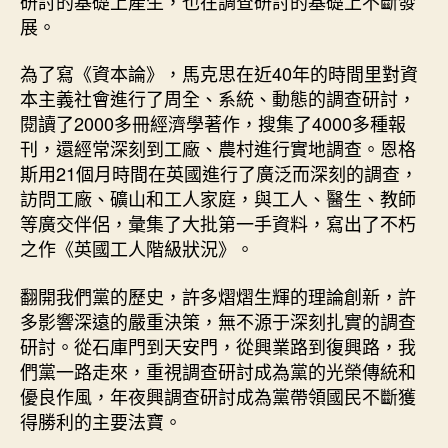
研討的基礎上產生，也在調查研討的基礎上不斷發
展。
為了寫《資本論》，馬克思在近40年的時間里對資
本主義社會進行了周全、系統、動態的調查研討，
閱讀了2000多冊經濟學著作，搜集了4000多種報
刊，還經常深刻到工廠、農村進行實地調查。恩格
斯用21個月時間在英國進行了廣泛而深刻的調查，
訪問工廠、礦山和工人家庭，與工人、醫生、教師
等廣交伴侶，彙集了大批第一手資料，寫出了不朽
之作《英國工人階級狀況》。
翻開我們黨的歷史，許多熠熠生輝的理論創新，許
多影響深遠的嚴重決策，無不源于深刻扎實的調查
研討。從石庫門到天安門，從興業路到復興路，我
們黨一路走來，重視調查研討成為黨的光榮傳統和
優良作風，年夜興調查研討成為黨帶領國民不斷獲
得勝利的主要法寶。