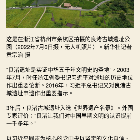
这是在浙江省杭州市余杭区拍摄的良渚古城遗址公
园（2022年7月6日摄，无人机照片）。新华社记者
黄宗治 摄
“良渚遗址是实证中华五千年文明史的圣地”，2003
年7月，时任浙江省委书记习近平对遗址的历史地位
作出重要论断。2016年，习近平总书记又对良渚古
城遗址申遗作出重要指示。
3年后，良渚古城遗址入选《世界遗产名录》。外国
专家评价：“良渚让我们对中国早期文明的认识提前
一千多年。”
以习近平同志为核心的党中央以坚定的文化自信、