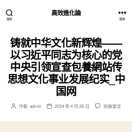
高效進化論
搜尋
選單
铸就中华文化新辉煌——
以习近平同志为核心的党
中央引领宣查包養網站传
思想文化事业发展纪实_中
国网
在
作者:
admin
2024 年 4 月 26 日
尚無留言
文
文
〈铸
章
章
就
作
發
中
者
佈
华