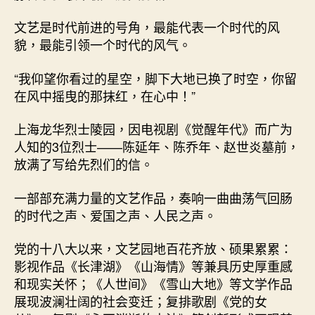
文艺是时代前进的号角，最能代表一个时代的风
貌，最能引领一个时代的风气。
“我仰望你看过的星空，脚下大地已换了时空，你留
在风中摇曳的那抹红，在心中！”
上海龙华烈士陵园，因电视剧《觉醒年代》而广为
人知的3位烈士——陈延年、陈乔年、赵世炎墓前，
放满了写给先烈们的信。
一部部充满力量的文艺作品，奏响一曲曲荡气回肠
的时代之声、爱国之声、人民之声。
党的十八大以来，文艺园地百花齐放、硕果累累：
影视作品《长津湖》《山海情》等兼具历史厚重感
和现实关怀；《人世间》《雪山大地》等文学作品
展现波澜壮阔的社会变迁；复排歌剧《党的女