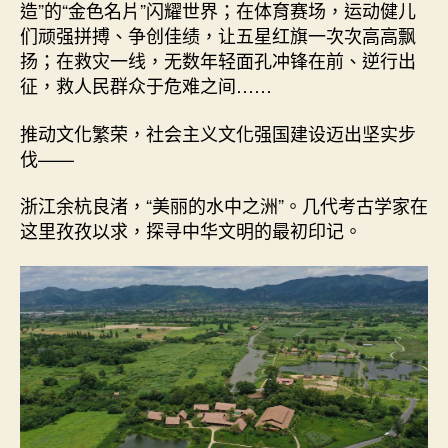
造”的“金色名片”闪耀世界；在体育赛场，运动健儿
们顽强拼搏、争创佳绩，让五星红旗一次次高高飘
扬；在救灾一线，无数年轻面孔冲锋在前、逆行出
征，救人民群众于危难之间……
推动文化繁荣，社会主义文化强国建设迈出坚实步
伐——
浙江余杭良渚，“美丽的水中之洲”。几代考古学家在
这里孜孜以求，探寻中华文明的最初印记。