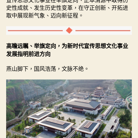
国
史性成就、发生历史性变革，在守正创新、开拓进
网〉
取中展现新气象、迈向新征程。
中
高瞻远瞩、举旗定向，为新时代宣传思想文化事业
发展指明前进方向
燕山脚下，国风浩荡，文脉不绝。