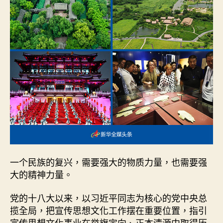
领
宣
查
包
養
網
站
传
思
想
文
化
事
业
发
一个民族的复兴，需要强大的物质力量，也需要强
展
大的精神力量。
纪
实
党的十八大以来，以习近平同志为核心的党中央总
_
揽全局，把宣传思想文化工作摆在重要位置，指引
中
宣传思想文化事业在举旗定向、正本清源中取得历