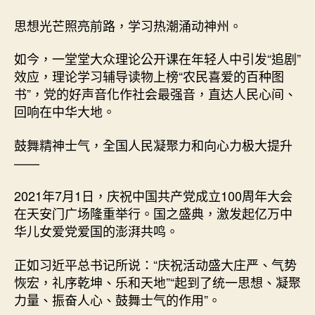
思想光芒照亮前路，学习热潮涌动神州。
如今，一堂堂大众理论公开课在年轻人中引发“追剧”
效应，理论学习辅导读物上榜“农民喜爱的百种图
书”，党的好声音化作社会最强音，直达人民心间、
回响在中华大地。
鼓舞精神士气，全国人民凝聚力和向心力极大提升
——
2021年7月1日，庆祝中国共产党成立100周年大会
在天安门广场隆重举行。国之盛典，激发起亿万中
华儿女爱党爱国的澎湃共鸣。
正如习近平总书记所说：“庆祝活动盛大庄严、气势
恢宏，礼序乾坤、乐和天地”“起到了统一思想、凝聚
力量、振奋人心、鼓舞士气的作用”。