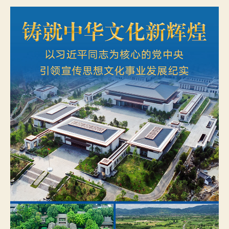
日
文
期
化
新
辉
煌
——
以
习
近
平
同
志
为
核
心
的
党
中
央
引