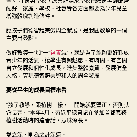
些。”在育英學校，總書記請求學校把體育老師配齊
配好，家庭、學校、社會等各方面都要為少年兒童
增強體魄創造條件。
讓孩子們德智體美勞周全發展，是我國教導的一個
主要出發點。
做好教導一“加”一“
包養
減”，就是為了能夠更好釋放
青少年的活氣，讓學生有興趣愿、有時間、有空間
自立發展和個性化成長，進步整體素質、發展健全
人格，實現德智體美勞和人的周全發展。
要從平生的成長目標來看
“孩子教導，跟植樹一樣，一開始就要豎正，否則就
會長歪。”本年4月，習近平總書記在參加首都義務
植樹活動時的這番話，意味深長。
愛之深，則為之計深遠。