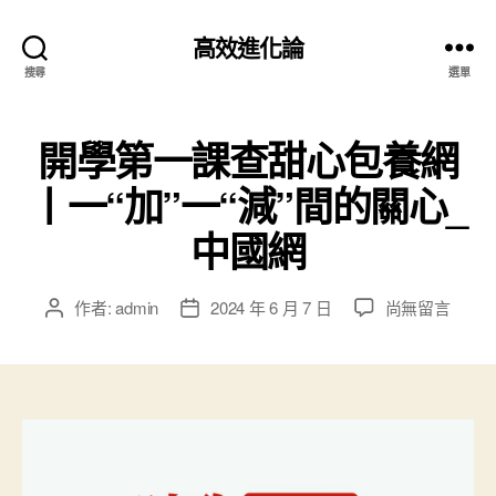
高效進化論
搜尋
選單
開學第一課查甜心包養網
丨一“加”一“減”間的關心_
中國網
在
作者:
admin
2024 年 6 月 7 日
尚無留言
文
文
〈開
章
章
學
作
發
第
者
佈
一
日
課
期
查
甜