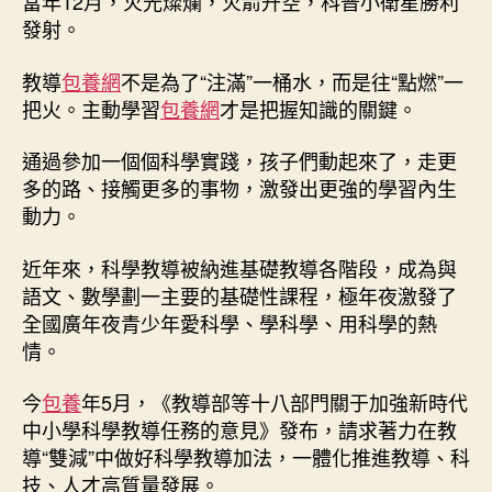
當年12月，火光燦爛，火箭升空，科普小衛星勝利
發射。
教導
包養網
不是為了“注滿”一桶水，而是往“點燃”一
把火。主動學習
包養網
才是把握知識的關鍵。
通過參加一個個科學實踐，孩子們動起來了，走更
多的路、接觸更多的事物，激發出更強的學習內生
動力。
近年來，科學教導被納進基礎教導各階段，成為與
語文、數學劃一主要的基礎性課程，極年夜激發了
全國廣年夜青少年愛科學、學科學、用科學的熱
情。
今
包養
年5月，《教導部等十八部門關于加強新時代
中小學科學教導任務的意見》發布，請求著力在教
導“雙減”中做好科學教導加法，一體化推進教導、科
技、人才高質量發展。