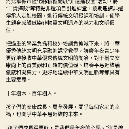
河北承德市隆化縣積極開展“非遺進校園”活動，將
“二貴摔跤”等特點非遺項目引進課堂，按期邀請非遺
傳承人走進校園，進行傳統文明授課和培訓，使學
生親身感觸感染非物質文明遺產的魅力和文明價
值。
把過重的學業負擔和校外培訓負擔減下來，將中華
優秀傳統文明充足融進課堂教學，讓廣年夜青少年
更好地接收中華優秀傳統文明的陶冶，對于樹立安
康向上的審美觀和正確的價值觀、培養平易近族驕
傲感和凝集力，更好地延續中華文明血脈等都具有
主要意義。
十年樹木，百年樹人。
孩子們的安康成長、周全發展，關乎每個家庭的幸
福，也關乎中華平易近族的未來。
“孩子們成長得更好，是我們最年夜的心愿。”這是總