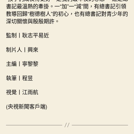
書記最溫熱的牽掛。一“加”一“減”間，有總書記引領
教導回歸“樹德樹人”的初心，也有總書記對青少年的
深切關懷與殷殷期許。
監制丨耿志平易近
制片人丨興來
主編丨寧黎黎
執筆丨程昱
視覺丨江雨航
(央視新聞客戶端)