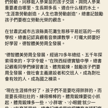
們勞動，同移栽人參果苗的孩子交談，詢問人參果
重要產自哪里、生長期多長、適合什么樣的水土。
“生涯靠勞動創造，人生也靠勞動創造”，總書記鼓勵
孩子們要樹立勞動光榮的觀念。
在甘肅武威市古浪縣黃花灘生態移平易近區的一所
學校，總書記認真觀看音樂課教學，叮囑大師要好
好學習，德智體美勞周全發展。
“德智體美勞周全發展，經過70多年總結、五千年探
索得來的，字字令嬡。”在陜西綏德實驗中學，總書
記觀看同學們練習書法、體育鍛煉，鼓勵孩子們要
周全發展，做社會主義建設者和交班人，成為對社
會有效的人，成為國之棟梁。
“現在生涯條件好了，孩子們不是要吃得胖胖的，而
是要長得壯壯的、練得棒棒的。體育鍛煉要從小抓
起，體育鍛煉多一些，‘小胖墩’、‘小眼鏡’就少一