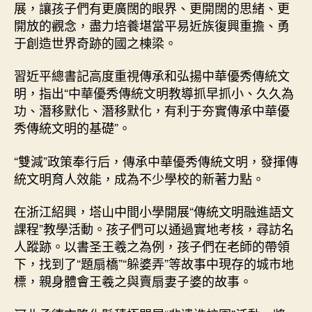
展，讓孩子們有更廣闊的眼界、更開闊的思緒、更
開放的觀念，盡力培養堪當平易近族復興重擔、勇
于創造世界奇跡的國之棟梁。
習近平總書記高度重視傳承和弘揚中華優秀傳統文
明，指出“中華優秀傳統文明教導抓早抓小、久久為
功、潛移默化、潛移默化，有利于夯實傳承中華優
秀傳統文明的基礎”。
“雙減”政策奉行后，傳承中華優秀傳統文明，發揮傳
統文明育人效能，成為不少學校的新著力點。
在浙江紹興，塔山中間小學開展“傳統文明融進語文
課程”教學活動。孩子們可以通過實地考核，尋訪名
人蹤跡。以書圣王羲之為例，孩子們在老師的帶領
下，找到了“題扇橋”“躲婆弄”等故事中現存的城市地
標，親身體會王羲之與賣扇妻子婆的故事。