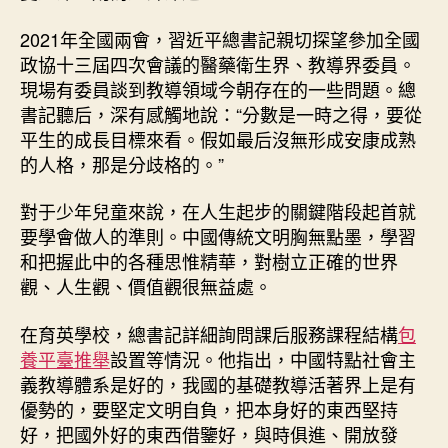
2021年全國兩會，習近平總書記親切探望參加全國
政協十三屆四次會議的醫藥衛生界、教導界委員。
現場有委員談到教導領域今朝存在的一些問題。總
書記聽后，深有感觸地說：“分數是一時之得，要從
平生的成長目標來看。假如最后沒無形成安康成熟
的人格，那是分歧格的。”
對于少年兒童來說，在人生起步的關鍵階段起首就
要學會做人的準則。中國傳統文明胸無點墨，學習
和把握此中的各種思惟精華，對樹立正確的世界
觀、人生觀、價值觀很無益處。
在育英學校，總書記詳細詢問課后服務課程結構
包
養平臺推舉
設置等情況。他指出，中國特點社會主
義教導體系是好的，我國的基礎教導活著界上是有
優勢的，要堅定文明自負，把本身好的東西堅持
好，把國外好的東西借鑒好，與時俱進、開放發