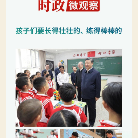
心
包
養
網
丨
一
“加”
一
“減”
間
的
關
心
_
中
國
網〉
中