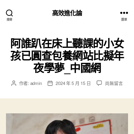
高效進化論
搜尋
選單
阿誰趴在床上聽課的小女
孩已圓查包養網站比擬年
夜學夢_中國網
在
作者:
admin
2024 年 5 月 15 日
尚無留言
文
文
〈阿
章
章
誰
作
發
趴
者
佈
在
日
床
期
上
聽