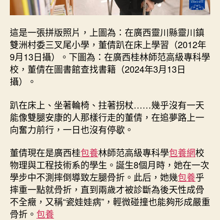
網〉
中
這是一張拼版照片，上圖為：在廣西靈川縣靈川鎮
雙洲村委三叉尾小學，董倩趴在床上學習（2012年
9月13日攝）。下圖為：在廣西桂林師范高級專科學
校，董倩在圖書館查找書籍（2024年3月13日
攝）。
趴在床上、坐著輪椅、拄著拐杖……幾乎沒有一天
能像雙腿安康的人那樣行走的董倩，在追夢路上一
向奮力前行，一日也沒有停歇。
董倩現在是廣西桂
包養
林師范高級專科學
包養網
校
物理與工程技術系的學生。誕生8個月時，她在一次
學步中不測摔倒導致左腿骨折。此后，她幾
包養
乎
摔重一點就骨折，直到兩歲才被診斷為後天性成骨
不全癥，又稱“瓷娃娃病”，輕微碰撞也能夠形成嚴重
骨折。
包養