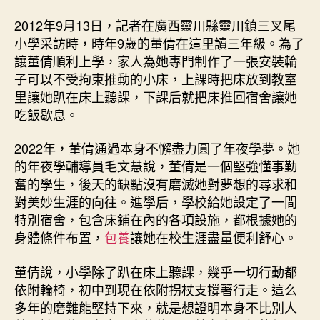
2012年9月13日，記者在廣西靈川縣靈川鎮三叉尾
小學采訪時，時年9歲的董倩在這里讀三年級。為了
讓董倩順利上學，家人為她專門制作了一張安裝輪
子可以不受拘束推動的小床，上課時把床放到教室
里讓她趴在床上聽課，下課后就把床推回宿舍讓她
吃飯歇息。
2022年，董倩通過本身不懈盡力圓了年夜學夢。她
的年夜學輔導員毛文慧說，董倩是一個堅強懂事勤
奮的學生，後天的缺點沒有磨滅她對夢想的尋求和
對美妙生涯的向往。進學后，學校給她設定了一間
特別宿舍，包含床鋪在內的各項設施，都根據她的
身體條件布置，
包養
讓她在校生涯盡量便利舒心。
董倩說，小學除了趴在床上聽課，幾乎一切行動都
依附輪椅，初中到現在依附拐杖支撐著行走。這么
多年的磨難能堅持下來，就是想證明本身不比別人