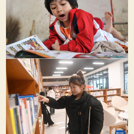
課
的
小
女
孩
已
圓
查
包
養
網
站
比
擬
年
夜
學
夢
_
中
國