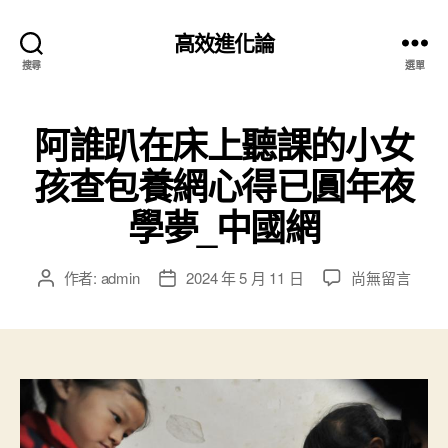
高效進化論
搜尋
選單
阿誰趴在床上聽課的小女
孩查包養網心得已圓年夜
學夢_中國網
在
作者:
admin
2024 年 5 月 11 日
尚無留言
文
文
〈阿
章
章
誰
作
發
趴
者
佈
在
日
床
期
上
聽