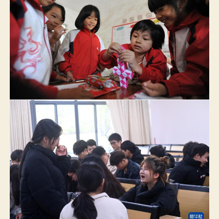
課
的
小
女
孩
查
包
養
網
心
得
已
圓
年
夜
學
夢
_
中
國
網〉