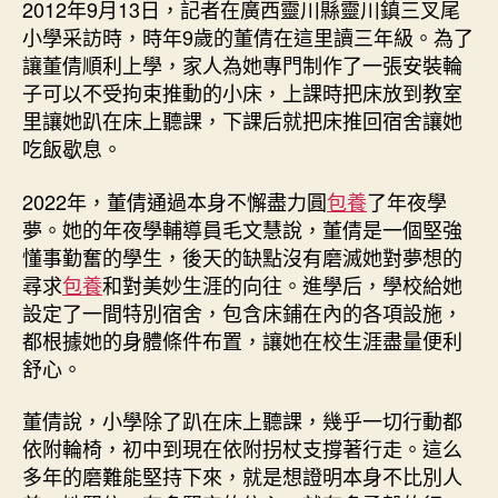
2012年9月13日，記者在廣西靈川縣靈川鎮三叉尾
小學采訪時，時年9歲的董倩在這里讀三年級。為了
讓董倩順利上學，家人為她專門制作了一張安裝輪
子可以不受拘束推動的小床，上課時把床放到教室
里讓她趴在床上聽課，下課后就把床推回宿舍讓她
吃飯歇息。
2022年，董倩通過本身不懈盡力圓
包養
了年夜學
夢。她的年夜學輔導員毛文慧說，董倩是一個堅強
懂事勤奮的學生，後天的缺點沒有磨滅她對夢想的
尋求
包養
和對美妙生涯的向往。進學后，學校給她
設定了一間特別宿舍，包含床鋪在內的各項設施，
都根據她的身體條件布置，讓她在校生涯盡量便利
舒心。
董倩說，小學除了趴在床上聽課，幾乎一切行動都
依附輪椅，初中到現在依附拐杖支撐著行走。這么
多年的磨難能堅持下來，就是想證明本身不比別人