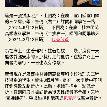
中
這是一張拼版照片，上圖為：在廣西靈川縣靈川鎮
的三叉尾小學，董倩（右二）課間和同學在一路
（2012年9月13日攝）。下圖為：在廣西桂林師范
高級專科學校，董倩（二排右一）課間和同學聊天
（2024年3月13日攝）。
包養
包養
趴在床上、坐著輪椅、拄著拐杖……幾乎沒有一天
能像雙腿安康的人那樣行走的董倩，在追夢路上一
向奮力前行，一日也沒有停歇。
董倩現在是廣西桂林師范高級專科學校物理與工程
技術系的學生。誕生8個月時，她在一次學步中不測
摔倒導致左腿骨折。此后，她幾乎摔重一點就骨
折，直到兩歲才被診斷為後天性成骨不全癥，又稱
“瓷娃娃病”，輕微碰撞也能夠造
包養網
成嚴重骨折。