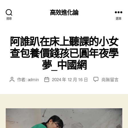
高效進化論
搜尋
選單
阿誰趴在床上聽課的小女
查包養價錢孩已圓年夜學
夢_中國網
在
作者:
admin
2024 年 12 月 16 日
尚無留言
文
文
〈阿
章
章
誰
作
發
趴
者
佈
在
日
床
期
上
聽