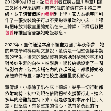
2012年9月13日，記
包養網
者在廣西靈川縣靈川鎮
三叉尾小學采訪時，時年9歲的董倩在這里讀三年
級。為了讓董倩順
包養網
利上學，家人為她專門制
作了一張安裝輪子可以不受拘束推動的小床，上課
時把床放到教室里讓她趴在床上聽課，下課后就把
包養
床推回宿舍讓她吃飯歇息。
2022年，董倩通過本身不懈盡力圓了年夜學夢。她
的年夜學輔導員毛文慧說，董倩是一個堅強懂事勤
奮的學生，後天的缺點沒有磨滅她對夢想的尋求和
對美妙生涯的向往。進學后，學校給她設定了一間
特別宿舍，包含床鋪在內的各項設施，都根據她的
身體條件布置，讓她在校生涯盡量便利舒心。
董倩說，小學除了趴在床上聽課，幾乎一切行動都
依附輪椅，初中到現在依附拐杖支撐著行走。這么
多年的磨難能堅持下來，就是想證明本身不比別人
差。她堅信，有多堅定的信心，就有多勇毅的行