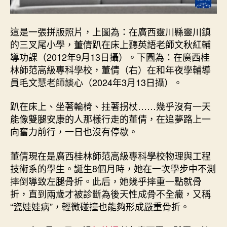
這是一張拼版照片，上圖為：在廣西靈川縣靈川鎮
的三叉尾小學，董倩趴在床上聽英語老師文秋紅輔
導功課（2012年9月13日攝）。下圖為：在廣西桂
林師范高級專科學校，董倩（右）在和年夜學輔導
員毛文慧老師談心（2024年3月13日攝）。
趴在床上、坐著輪椅、拄著拐杖……幾乎沒有一天
能像雙腿安康的人那樣行走的董倩，在追夢路上一
向奮力前行，一日也沒有停歇。
董倩現在是廣西桂林師范高級專科學校物理與工程
技術系的學生。誕生8個月時，她在一次學步中不測
摔倒導致左腿骨折。此后，她幾乎摔重一點就骨
折，直到兩歲才被診斷為後天性成骨不全癥，又稱
“瓷娃娃病”，輕微碰撞也能夠形成嚴重骨折。