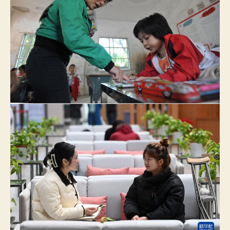
課
的
小
女
查
包
養
價
錢
孩
已
圓
年
夜
學
夢
_
中
國
網〉
中