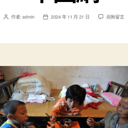
在
作者:
admin
2024 年 11 月 21 日
尚無留言
文
文
〈阿
章
章
誰
作
發
趴
者
佈
在
日
床
期
上
聽
課
的
小
查
包
養
心
得
女