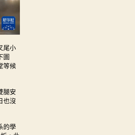
叉尾小
下圖
堂等候
雙腿安
日也沒
系的學