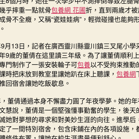
生8個月時，她在一次學步中不測摔倒導致左腿
幾乎摔重一點就骨
包養網 花圃
折，直到兩歲才被
成骨不全癥，又稱“瓷娃娃病”，輕微碰撞也能夠
。
2年9月13日，記者在廣西靈川縣靈川鎮三叉尾小學
年9歲的董倩在這里讀三年級。為了讓董倩順利
專門制作了一張安裝輪子可
包養
以不受拘束推動
課時把床放到教室里讓她趴在床上聽課，
包養網
推回宿舍讓她吃飯歇息。
2年，董倩通過本身不懈盡力圓了年夜學夢。她的年
文慧說，董倩是一個堅強懂事勤奮的學生，後天
滅她對夢想的尋求和對美妙生涯的向往。進學后
定了一間特別宿舍，包含床鋪在內的各項設施，
體條件布置，讓她在校生涯盡量便利舒心。