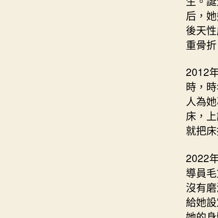
生。誕
后，她
後天性
重骨折
201
時，時
人為她
床，上
就把床
202
導員毛
沒有磨
給她設
她的身