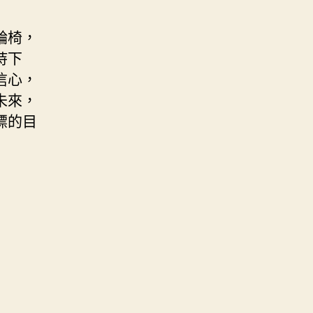
輪椅，
持下
信心，
未來，
標的目