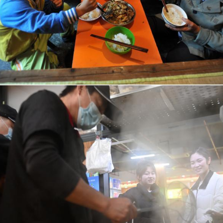
孩
已
圓
年
夜
學
夢
_
中
國
網〉
中