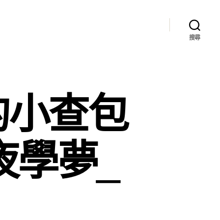
搜尋
的小查包
夜學夢_