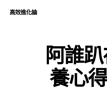
高效進化論
阿誰趴
養心得