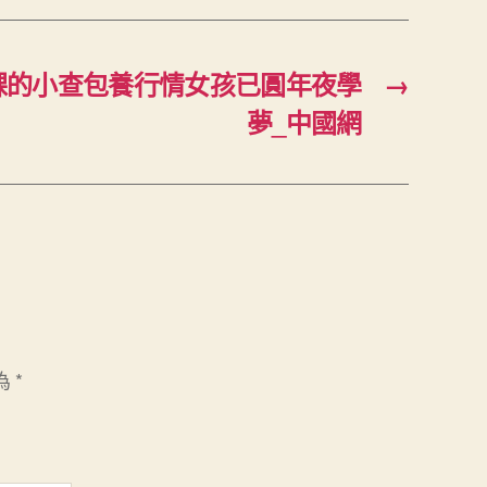
課的小查包養行情女孩已圓年夜學
→
夢_中國網
為
*