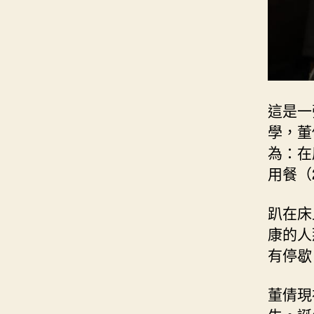
這是一
學，董
為：在
用餐（
趴在床
康的人
有停歇
董倩現