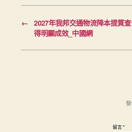
←
2027年我邦交通物流降本提質
得明顯成效_中國網
發
留言
*