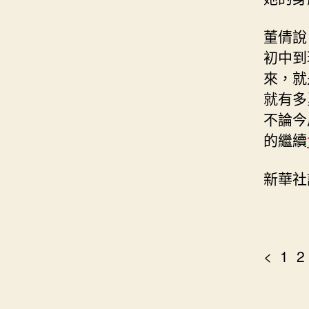
董倩說
初中到
來，就
就有多
不論今
的繼續
新華社
< 1 2