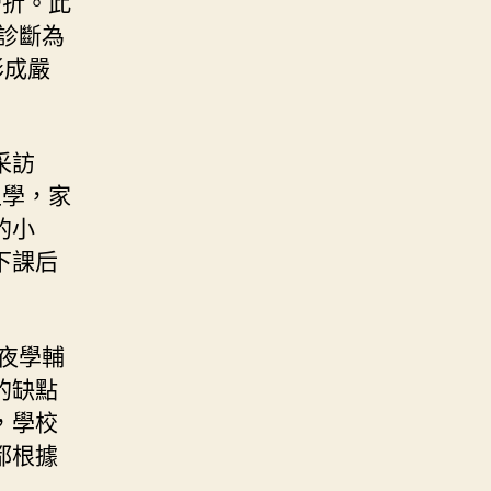
骨折。此
診斷為
形成嚴
采訪
上學，家
的小
下課后
夜學輔
的缺點
，學校
都根據