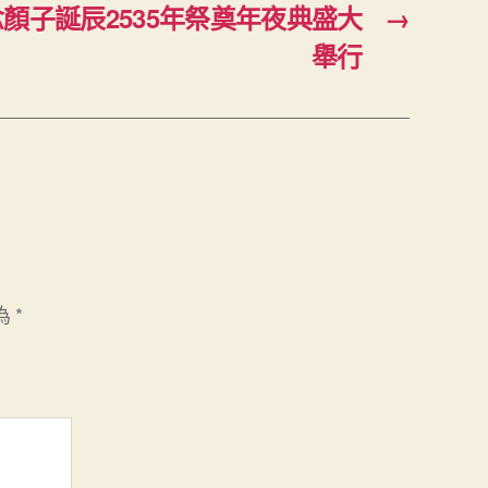
顏子誕辰2535年祭奠年夜典盛大
→
舉行
為
*