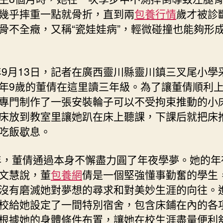
幾乎摔重一點就骨折，直到兩
包養行情
歲才被診
骨不全癥，又稱“瓷娃娃病”，輕微碰撞也能夠形
2年9月13日，記者在廣西靈川縣靈川鎮三叉尾小學
年9歲的董倩在這里讀三年級。為了讓董倩順利
專門制作了一張安裝輪子可以不受拘束推動的小
床放到教室里讓她趴在床上聽課，下課后就把床
吃飯歇息。
2年，董倩通過本身不懈盡力圓了年夜學夢。她的年
文慧說，董
包養網
倩是一個堅強懂事勤奮的學生
沒有磨滅她對夢想的尋求和對美妙生涯的向往。
校給她設定了一間特別宿舍，包含床鋪在內的各
根據她的身體條件布置，讓她在校生涯盡量便利