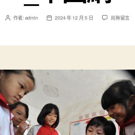
在
作者:
admin
2024 年 12 月 5 日
尚無留言
文
文
〈阿
章
章
誰
作
發
趴
者
佈
在
日
查
期
包
養
網
心
得
床
上
聽
課
的
小