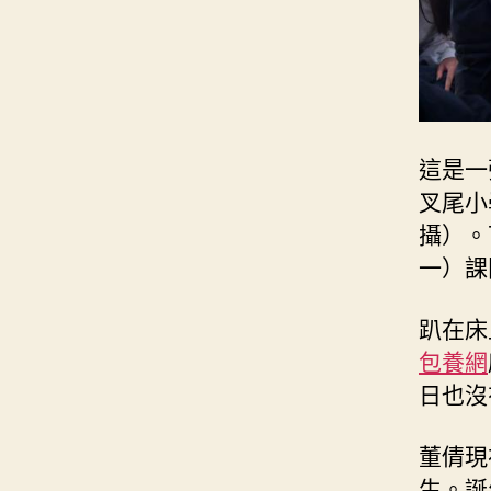
這是一
叉尾小
攝）。
一）課
趴在床
包養網
日也沒
董倩現
生。誕