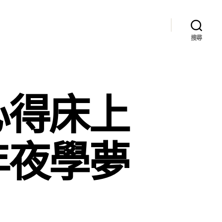
搜尋
心得床上
年夜學夢