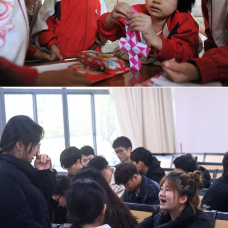
女
孩
已
圓
年
夜
學
夢
_
中
國
網〉
中