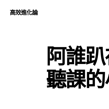
高效進化論
阿誰趴
聽課的