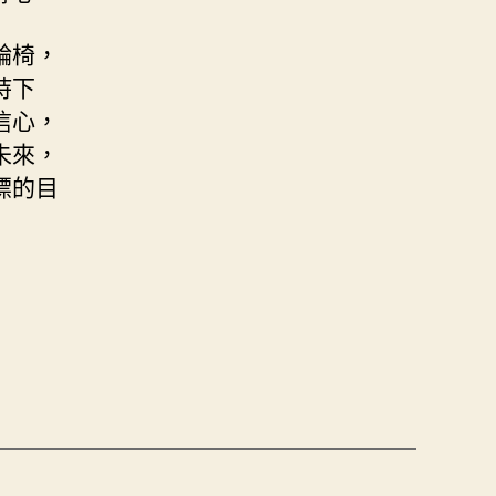
輪椅，
持下
信心，
未來，
標的目