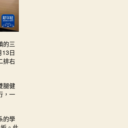
鎮的三
13日
二排右
雙腿健
行，一
系的學
骨折。此