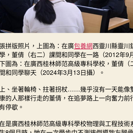
張拼版照片，上圖為：在廣
包養網
西靈川縣靈川
學，董倩（右二）課間和同學在一路（2012年9月
下圖為：在廣西桂林師范高級專科學校，董倩（
間和同學聊天（2024年3月13日攝）。
上、坐著輪椅、拄著拐杖……幾乎沒有一天能像
康的人那樣行走的董倩，在追夢路上一向奮力前
有停歇。
在是廣西桂林師范高級專科學校物理與工程技術
生8個月時，她在一次學步中不測摔倒導致左腿