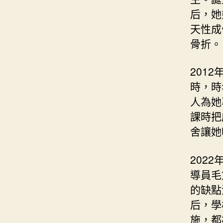
后，她
天性成
骨折。
201
時，時
人為她
課時把
舍讓她
202
導員毛
的缺點
后，學
施，都