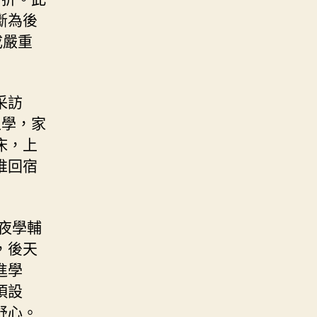
斷為後
成嚴重
采訪
上學，家
床，上
推回宿
夜學輔
，後天
進學
項設
舒心。