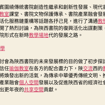
賓圍繞傳統書院創造性繼承和創新性發展、現代
教室
課堂、書院文物保護傳承、書院產業融會發
活化服務鏈重構等話題各抒己見，進行了溝通
教
開了熱烈討論，為陜西書院的復興活化出謀劃策
院形式在新時
教學場地
代的發展之路。
教學
討會為陜西書院的未來發展標的目的做了初步探
信任
瑜伽教室
在各方的配合盡力下，陜
交流
西的
將煥發出新的活氣，為傳承中華優秀傳統文明、
產業融會
個人空間
發展以及促進陜西省的經濟社
出更年夜的
共享空間
貢獻。