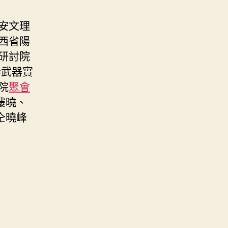
安文理
西省陽
研討院
秦武器實
院
聚會
樓曉、
仝曉峰