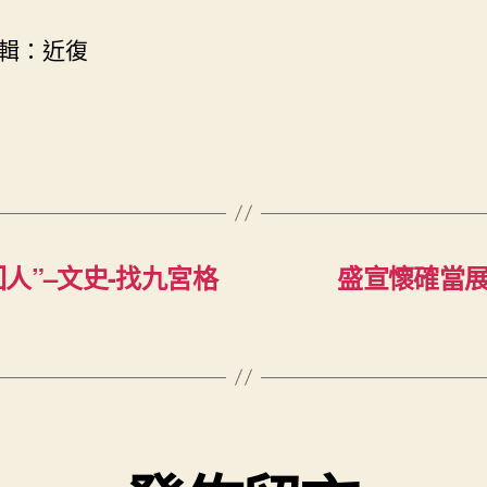
輯：近復
人”–文史-找九宮格
盛宣懷確當展