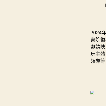
耶穌2
202
書院復
邀請陜
玩主體
領導等