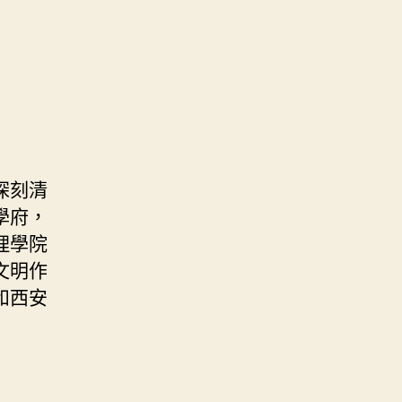
深刻清
學府，
理學院
文明作
和西安