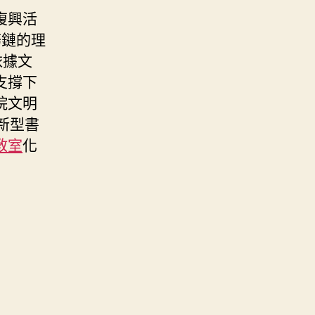
復興活
務鏈的理
依據文
支撐下
院文明
家新型書
教室
化