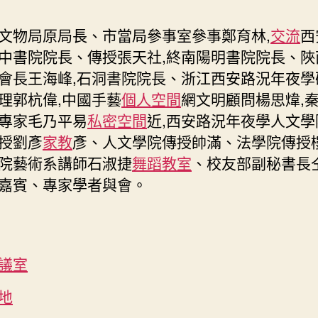
文物局原局長、市當局參事室參事鄭育林,
交流
西
中書院院長、傳授張天社,終南陽明書院院長、陜
會長王海峰,石洞書院院長、浙江西安路況年夜學
理郭杭偉,中國手藝
個人空間
網文明顧問楊思煒,
專家毛乃平易
私密空間
近,西安路況年夜學人文學
授劉彥
家教
彥、人文學院傳授帥滿、法學院傳授
院藝術系講師石淑捷
舞蹈教室
、校友部副秘書長
嘉賓、專家學者與會。
議室
地