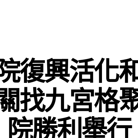
院復興活化
關找九宮格
院勝利舉行