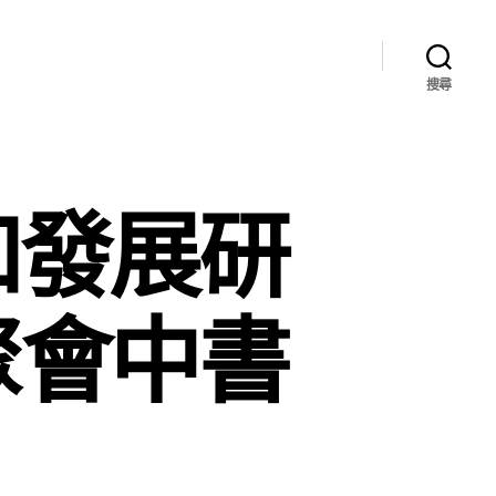
搜尋
和發展研
聚會中書