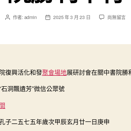
在
作者:
admin
2025 年 3 月 23 日
尚無留言
文
文
〈陜
章
章
西
作
發
書
者
佈
院
日
復
期
興
活
院復興活化和發
聚會場地
展研討會在關中書院勝
化
和
發
“石洞飄遺芳”微信公眾號
展
研
間
討
會
孔子二五七五年歲次甲辰玄月廿一日庚申
在
關