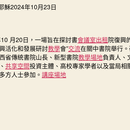
找
024年10月23日
九
宮
格
聚
4年10 月20日，一場旨在探討書
會議室出租
院復興的
會
中
興活化和發展研討
教學
會”
交流
在關中書院舉行。
書
西省傳統書院山長、新型書院
教學場地
負責人、
院
、
共享空間
投資主體、高校專家學者以及當局相
勝
多方人士參加。
講座場地
利
舉
行〉
中