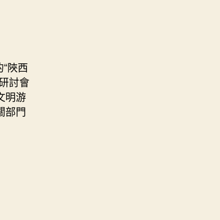
“陜西
研討會
文明游
關部門