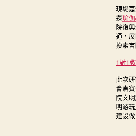
現場嘉
邊
瑜伽
院復興
通，展
摸索書
1對1
此次研
會嘉賓
院文明
明游玩
建設做