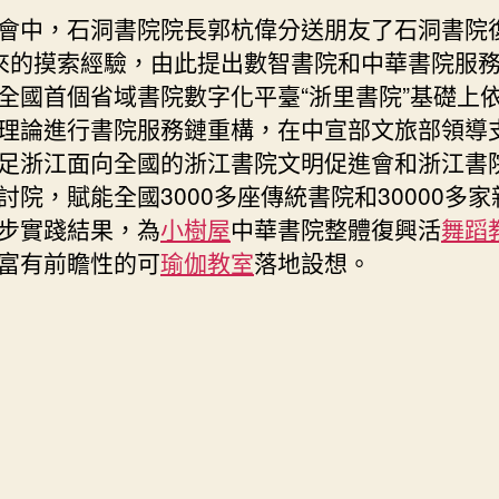
會中，石洞書院院長郭杭偉分送朋友了石洞書院
來的摸索經驗，由此提出數智書院和中華書院服
全國首個省域書院數字化平臺“浙里書院”基礎上
理論進行書院服務鏈重構，在中宣部文旅部領導
足浙江面向全國的浙江書院文明促進會和浙江書
討院，賦能全國3000多座傳統書院和30000多
步實踐結果，為
小樹屋
中華書院整體復興活
舞蹈
富有前瞻性的可
瑜伽教室
落地設想。