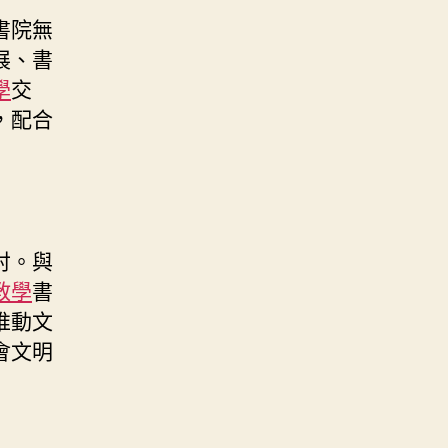
書院無
展、書
學
交
，配合
討。與
教學
書
推動文
會文明