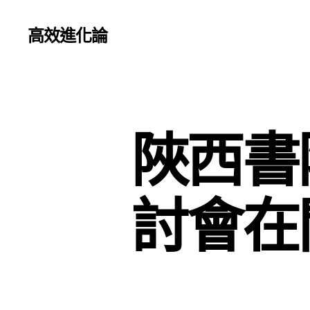
高效進化論
陜西書
討會在