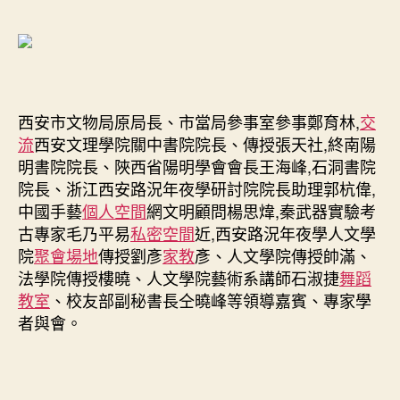
行〉
中
西安市文物局原局長、市當局參事室參事鄭育林,
交
流
西安文理學院關中書院院長、傳授張天社,終南陽
明書院院長、陜西省陽明學會會長王海峰,石洞書院
院長、浙江西安路況年夜學研討院院長助理郭杭偉,
中國手藝
個人空間
網文明顧問楊思煒,秦武器實驗考
古專家毛乃平易
私密空間
近,西安路況年夜學人文學
院
聚會場地
傳授劉彥
家教
彥、人文學院傳授帥滿、
法學院傳授樓曉、人文學院藝術系講師石淑捷
舞蹈
教室
、校友部副秘書長仝曉峰等領導嘉賓、專家學
者與會。