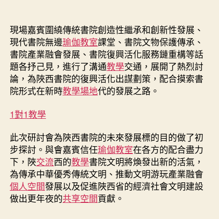
現場嘉賓圍繞傳統書院創造性繼承和創新性發展、
現代書院無邊
瑜伽教室
課堂、書院文物保護傳承、
書院產業融會發展、書院復興活化服務鏈重構等話
題各抒己見，進行了溝通
教學
交通，展開了熱烈討
論，為陜西書院的復興活化出謀劃策，配合摸索書
院形式在新時
教學場地
代的發展之路。
1對1教學
此次研討會為陜西書院的未來發展標的目的做了初
步探討。與會嘉賓信任
瑜伽教室
在各方的配合盡力
下，陜
交流
西的
教學
書院文明將煥發出新的活氣，
為傳承中華優秀傳統文明、推動文明游玩產業融會
個人空間
發展以及促進陜西省的經濟社會文明建設
做出更年夜的
共享空間
貢獻。