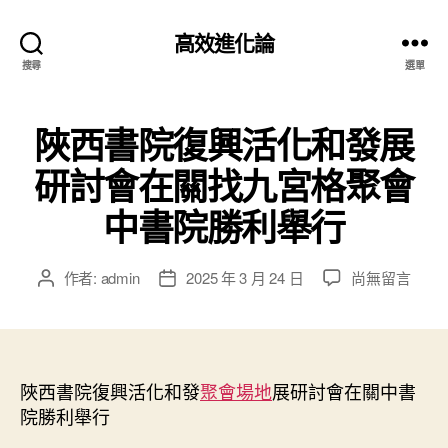
高效進化論
搜尋
選單
陜西書院復興活化和發展
研討會在關找九宮格聚會
中書院勝利舉行
在
作者:
admin
2025 年 3 月 24 日
尚無留言
文
文
〈陜
章
章
西
作
發
書
者
佈
院
日
復
陜西書院復興活化和發
期
聚會場地
展研討會在關中書
興
院勝利舉行
活