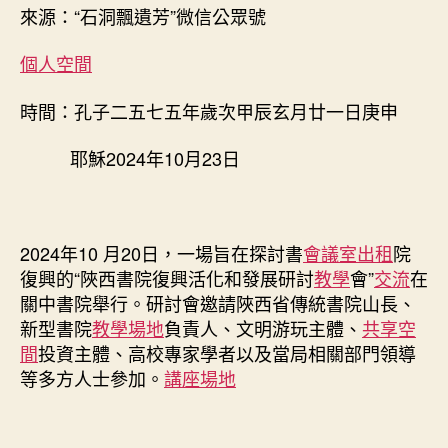
化
來源：“石洞飄遺芳”微信公眾號
和
發
個人空間
展
研
時間：孔子二五七五年歲次甲辰玄月廿一日庚申
討
會
耶穌2024年10月23日
在
關
找
九
宮
2024年10 月20日，一場旨在探討書
會議室出租
院
格
復興的“陜西書院復興活化和發展研討
教學
會”
交流
在
聚
關中書院舉行。研討會邀請陜西省傳統書院山長、
會
新型書院
教學場地
負責人、文明游玩主體、
共享空
中
間
投資主體、高校專家學者以及當局相關部門領導
書
等多方人士參加。
講座場地
院
勝
利
舉