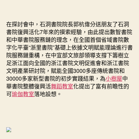
在探討會中，石洞書院院長郭杭偉分送朋友了石洞
書院復興活化7年來的摸索經驗，由此提出數智書院
和中華書院服務鏈的理念，在全國首個省域書院數
字化平臺“浙里書院”基礎上依據文明賦能理論進行書
院服務鏈重構，在中宣部文旅部領導支撐下籌樹立
足浙江面向全國的浙江書院文明促進會和浙江書院
文明產業研討院，賦能全國3000多座傳統書院和
30000多家新型書院的初步實踐結果，為
小樹屋
中
華書院整體復興活
舞蹈教室
化提出了富有前瞻性的
可
瑜伽教室
落地設想。