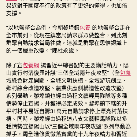
易近對于國度奉行的政策有了更好的懂得，也加倍
支撐。
“以地盤整合為例，今朝黎埠鎮
包養
的地盤整合走在
全市前列，從現在鎮當局請求群眾做整合，到此刻
群眾自動請求當局往做，這就是群眾在思惟認識上
的一個嚴重改變。”陳杜永說。
除了宣
包養網
揚習近平總書記的主要講話精力，陽
山實行村落復興計謀“三個全域兩年夜攻堅”（全
包養
域綠色財產開闢、全域文明扶植、全域游玩創立、
鄉村綜合改造攻堅、農業供應側構造性改造攻堅）
系列舉動，黎埠鎮也經由過程文藝輕馬隊隊等多種
情勢停止宣揚，并獲得必定成效。黎埠鎮下轄的升
平村村平易近自籌31萬元自動請求停止漂亮村落扶
植。同時，黎埠經由過程這八支文藝輕馬隊隊以多
種情勢宣揚陽山以“三個全域兩年夜攻堅”系列舉動為
抓手，周全進修貫徹落實黨的十九年夜精力和習近