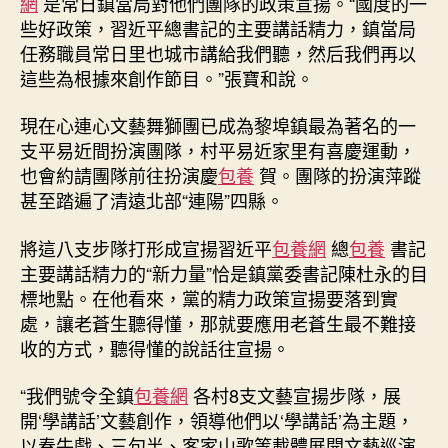
網
是常日鎮當局對他們團隊的政策宣揚。“國度的一
些好政策，習近平總書記的主要講話精力，鎮當局
任務職員常日里也城市講給我們聽，然后我們再以
這些為根據來創作節目。”張寶和說。
現在心連心文藝舞獅團已成為黎埠鎮最為著名的一
支平易近間扮演團隊，村平易近家里有喜慶運動，
也會約請團隊前往扮演慶
包養
賀。團隊的扮演萍蹤
甚至踏遍了清遠北部“連陽”四縣。
將這八支步隊打形成宣揚習近平
包養網
總
包養
書記
主要講話精力的“新力量”恰是鎮黨委書記陳杜永的目
標地點。在他看來，黨的精力政策宣揚要落到實
處，讓老蒼生聽得懂，那就要應用老蒼生最不難接
收的方式，聽得懂的說話往宣揚。
“我們號令全鎮
包養網
各村8支文藝宣揚步隊，展
開‘學講話’文藝創作，領導他們以‘學講話’為主題，
以春牛戲、三句半、客家山歌等載體展開文藝巡演