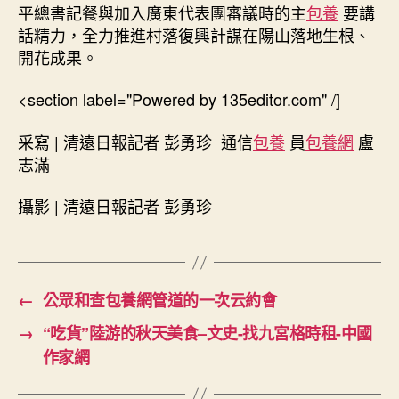
平總書記餐與加入廣東代表團審議時的主
包養
要講
話精力，全力推進村落復興計謀在陽山落地生根、
開花成果。
<section label="Powered by 135editor.com" /]
采寫 | 清遠日報記者 彭勇珍 通信
包養
員
包養網
盧
志滿
攝影 | 清遠日報記者 彭勇珍
←
公眾和查包養網管道的一次云約會
→
“吃貨”陸游的秋天美食–文史-找九宮格時租-中國
作家網