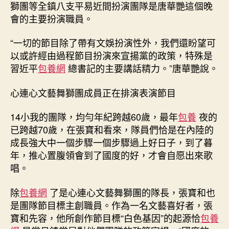
獅團等全鎮八支平易近間扮演團隊是唐華艷這個晚
會的主要扮演職員。
“一切的節目除了帶有文娛扮演性外，我們還盼望可
以或許經由過程節目扮演來宣揚黨的政策，特殊是
習近平
包養網
總書記的主要講話精力。”唐華艷說。
心連心文藝舞獅團成員正在排演表演節目
14小我的團隊，均勻年紀跨越60歲，最年
包養
夜的
已跨越70歲，在張寶和看來，隊員們恰是在內陸的
成長強大中一個步驟一個步驟過上好日子，到了暮
年，推心置腹領會到了國度的好，才會自愿出來歌
唱。
除
包養網
了是心連心文藝舞獅團的隊長，張寶和也
是團隊節目標主創職員。作為一名文藝喜好者，張
寶和先容，他所創作節目標“白色基因”的起源恰
包養