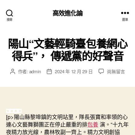
高效進化論
搜尋
選單
陽山“文藝輕騎臺包養網心
得兵”， 傳遞黨的好聲音
在
作者:
admin
2024 年 12 月 29 日
尚無留言
文
文
〈陽
章
章
山
作
發
“文
者
佈
藝
日
輕
期
騎
[p>陽山縣黎埠鎮的文明站里，隊長張寶和率領的心
臺
連心文藝舞獅團正在停止嚴重的排
包養
演。“十九年
包
養
夜精力放光線，農林牧副一齊上。精力文明創協