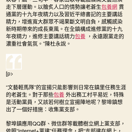
走下層運動。以膾炙人口的情勢讓老蒼生
包養網
貫
通黨的十九年夜精力以及習近平總書記的主要講話
精力，增進寬大群眾不竭果斷文明自負，感觸感染
新時期帶來的成長東風。在全鎮構成進修黨的十九
年夜精力，進修主要講話精力
包養
，永遠跟黨走的
濃重社會氣氛。”陳杜永說。
[p>
“文藝輕馬隊”的宣揚只能影響到日常在鎮里任務生涯
的老蒼生。對于那些
包養
外出務工村平易近，特殊
是活動黨員，又該若何樹立宣揚陣地呢？黎埠鎮想
出了一個好措施：收集黨支部。
黎埠鎮應用QQ群、微信群等載體樹立網上黨支部，
依照“internet+黨建”任務理念，把“支部建在網上，