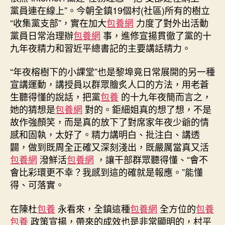
黨員連在線上”。今朝全鎮19個村(社區)所有的樹立
“收集黨支部”，實在加大
包養網
力度了對外出活動
黨員日常治理辦
包養網
事，進修宣揚貫徹了黨的十
九年夜精力和習近平總書記的主要講話精力。
“年夜榕樹下的小課堂”也是黎埠竟日常展開的另一種
宣講運動，講授員以群眾膾炙人口的方法，用老蒼
生聽得懂的說話，把黨
包養
的十九年夜簡而言之，
她的猜想是
包養網
對的。鉅細姐真的想了想，不是
故作強顏笑，而是真的放下了對席家年夜少爺的情
感和固執，太好了。精力講明白、批注白、講透
闢，做到既周全正確又深刻淺出，既嚴厲當真又活
包養網
潑鮮活
包養網
，讓干部群眾聽得懂、“會不
會比彩環更不幸？我感到這的確就是報應。”能懂
得、可落實。
在陳杜
包養
永看來，全鎮這種
包養網
全方位的
包養
包養
政策宣揚，帶來的成效也是非常顯明的，村平