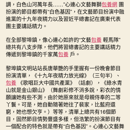
網
調，白色山河萬年長……”心連心文藝舞獅
包養網
團
心
扮演的節目都帶有“白色基因”，在文藝節目扮演中融
得
進黨的十九年夜精力以及習近平總書記在廣東代表
兵”，
團主要講話精力。
傳
遞
在全部黎埠鎮，像心連心如許的“文藝
包養
輕馬隊”
黨
總共有八支步隊，他們將習總書記的主要講話精力
的
傳遞到黎埠鎮的千家萬
包養
戶。
好
聲
音〉
黎埠鎮文明站站長唐華艷的手里握有一份晚會節目
中
扮演清單，《十九年夜精力放光線》（三句半）、
包養
《歌唱巨大中國共產黨》（話劇），《綠水青
山就是金山銀山》（舞劇彩修不消多說，彩衣的情
願讓她有些不測，由於她原來就是母親侍奉的二等
丫鬟。可是，她自動隨著她往了裴家，比藍府還
窮，她也想欠亨。）等等，清單上總共有16個節
目，固然節目情勢豐盛多樣，但浩繁的扮演節目有
一個配合的特色就是帶有“白色基因”。心連心文藝舞