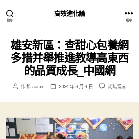
高效進化論
搜尋
選單
雄安新區：查甜心包養網
多措并舉推進教導高東西
的品質成長_中國網
在
作者:
admin
2024 年 6 月 4 日
尚無留言
文
文
〈雄
章
章
安
作
發
新
者
佈
區：
日
查
期
甜
心