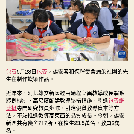
包
養
網
多
措
并
舉
推
進
教
導
包養
5月23日
包養
，雄安容和德輝黌舍蠟染社團的先
高
生在制作蠟染作品。
東
西
近年來，河北雄安新區經由過程立異教導成長體系
的
體例機制、高尺度配建教導舉措措施、引進
包養網
品
質
比擬
專門研究教員步隊、引進優質教導資本等方
成
法，不竭推進教導高東西的品質成長。今朝，雄安
長
新區共有黌舍717所，在校生23.5萬名，教員2萬
_
名。
中