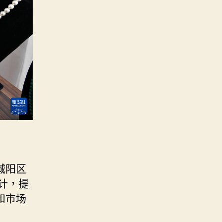
。
城阳区
计，提
和市场