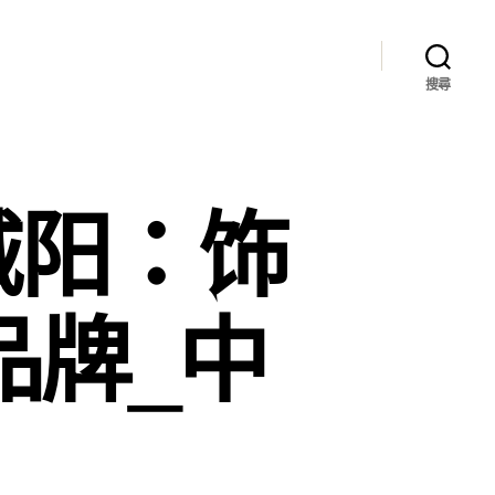
搜尋
城阳：饰
品牌_中