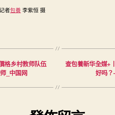
记者
包養
李紫恒 摄
價格乡村教师队伍
查包養新华全媒+
师_中国网
好吗？