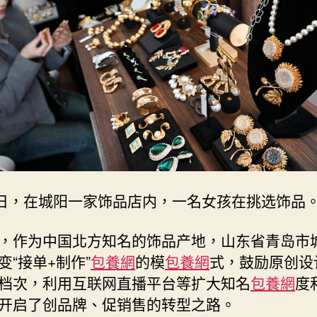
增
效
创
品
牌
_
中
国
网〉
中
6日，在城阳一家饰品店内，一名女孩在挑选饰品
，作为中国北方知名的饰品产地，山东省青岛市
变“接单+制作”
包養網
的模
包養網
式，鼓励原创设
档次，利用互联网直播平台等扩大知名
包養網
度
开启了创品牌、促销售的转型之路。