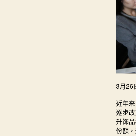
3月2
近年来
逐步改
升饰品
份额，