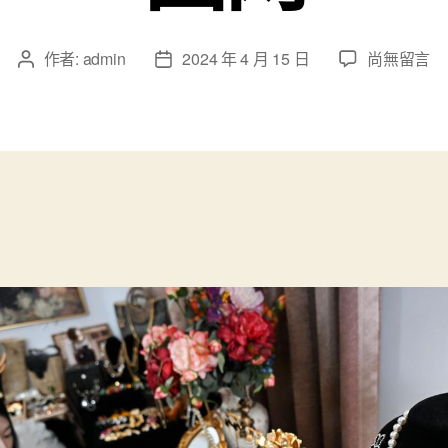
在
作者:
admin
2024 年 4 月 15 日
尚無留言
文
文
〈青
章
章
岛
作
發
查
者
佈
甜
日
心
期
包
養
網
城
阳：
饰
品
产
业
提
质