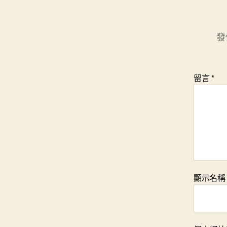
發
留言
*
顯示名