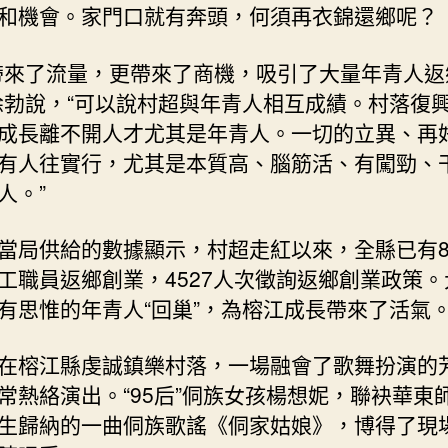
和機會。家門口就有奔頭，何須再衣錦還鄉呢？
帶來了流量，更帶來了商機，吸引了大量年青人返
徐勃說，“可以說村超與年青人相互成績。村落復
成長離不開人才尤其是年青人。一切的立異、再
有人往實行，尤其是本質高、腦筋活、有闖勁、
人。”
當局供給的數據顯示，村超走紅以來，全縣已有8
工職員返鄉創業，4527人次徵詢返鄉創業政策。
有思惟的年青人“回巢”，為榕江成長帶來了活氣
在榕江縣虔誠鎮樂村落，一場融會了歌舞扮演的
常熱絡演出。“95后”侗族女孩楊想妮，聯袂華東
生歸納的一曲侗族歌謠《侗家姑娘》，博得了現