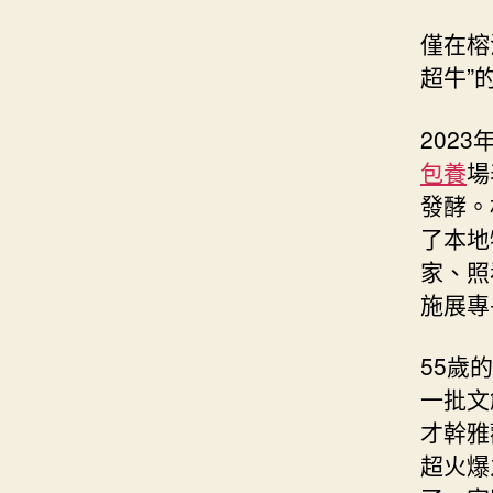
僅在榕
超牛”
202
包養
場
發酵。
了本地
家、照
施展專
55歲
一批文
才幹雅
超火爆