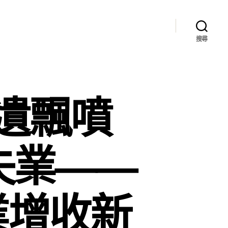
搜尋
遺飄噴
失業——
業增收新