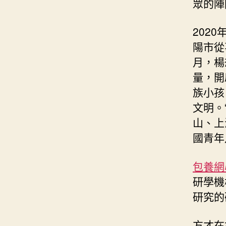
眾的陣
202
陽市從
月，楊
量，開
族小孩
文明。
山、上
國青年
包養網
研學機
研究的
方才在