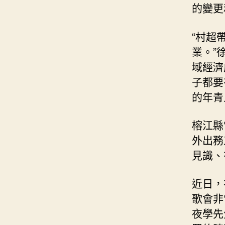
的變更
“村超
業。”
域經濟
子都要
的年青
榕江縣
外出務
見識、
近日，
歌會非
夜學先