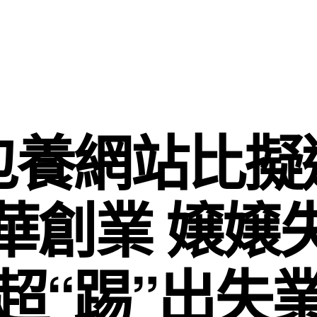
包養網站比擬
華創業 嬢嬢
超“踢”出失