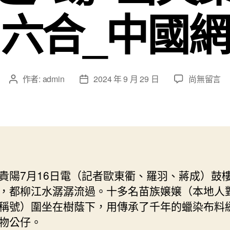
六合_中國網
在
作者:
admin
2024 年 9 月 29 日
尚無留言
文
文
〈非
章
章
查
作
發
包
者
佈
養
日
網
期
站
比
貴陽7月16日電（記者歐東衢、羅羽、蔣成）鼓
擬
，都柳江水潺潺流過。十多名苗族嬢嬢（本地人
遺
飄
稱號）圍坐在樹蔭下，用傳承了千年的蠟染布料
噴
物公仔。
鼻：