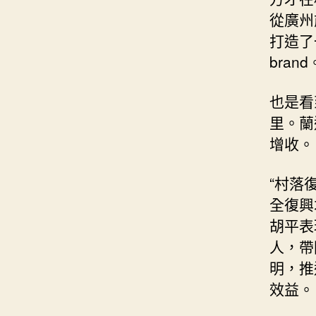
從廣州
打造了
brand
也是看
里。蘭
增收。
“村落
全復興
胡平表
人，帶
明，推
效益。