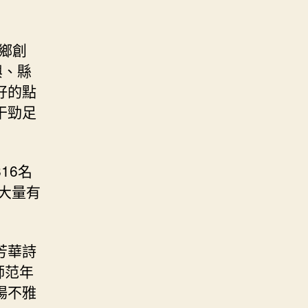
鄉創
興、縣
好的點
干勁足
16名
大量有
。
芳華詩
師范年
場不雅