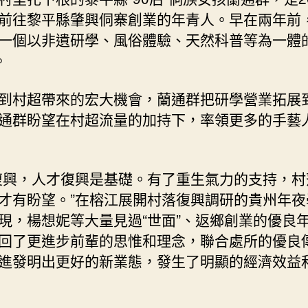
前往黎平縣肇興侗寨創業的年青人。早在兩年前
一個以非遺研學、風俗體驗、天然科普等為一體
。
到村超帶來的宏大機會，蘭通群把研學營業拓展
通群盼望在村超流量的加持下，率領更多的手藝
復興，人才復興是基礎。有了重生氣力的支持，村
才有盼望。”在榕江展開村落復興調研的貴州年夜
現，楊想妮等大量見過“世面”、返鄉創業的優良
回了更進步前輩的思惟和理念，聯合處所的優良
進發明出更好的新業態，發生了明顯的經濟效益