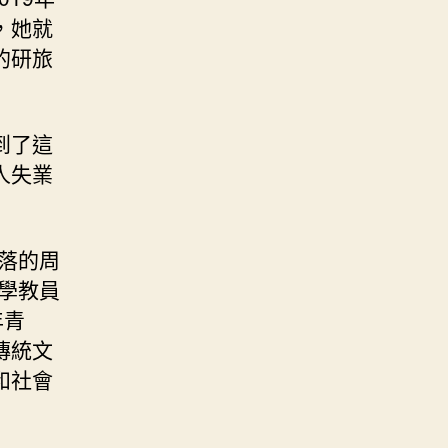
，她就
的研旅
到了這
人失業
落的周
學教員
年青
傳統文
和社會