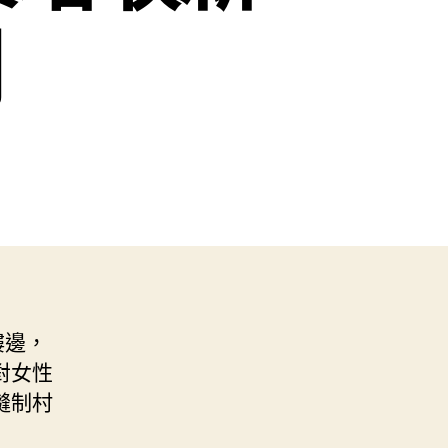
樓邊，
對女性
縫制村