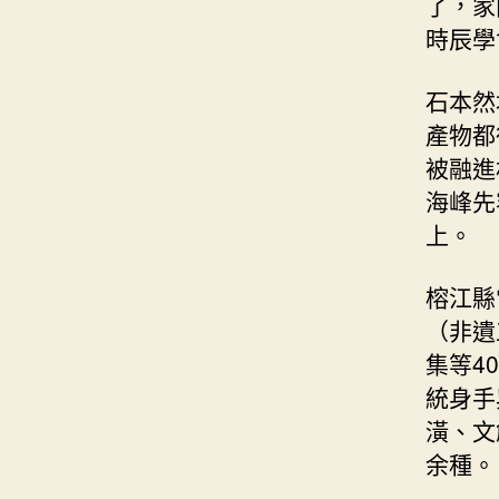
了，家
時辰學
石本然
產物都
被融進
海峰先
上。
榕江縣
（非遺
集等4
統身手
潢、文
余種。