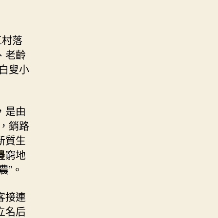
江村落
、老齡
白叟小
，是由
，銷路
新質生
邊窮地
農”。
客接連
立名后