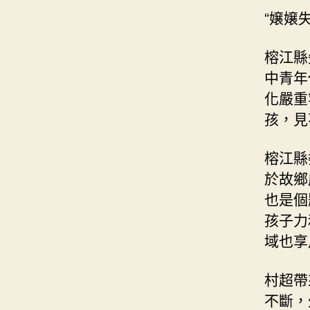
“嬢嬢
榕江縣
中青年
化嚴重
孩，見
榕江縣
於故鄉
也是個
孩子力
域也享
村超帶
不斷，