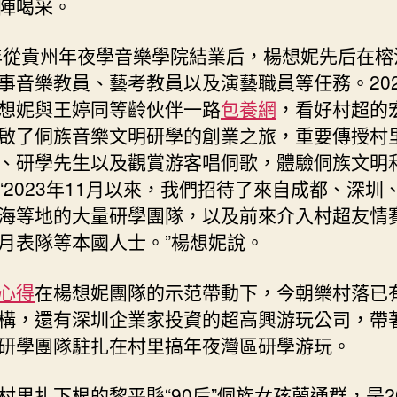
陣喝采。
0年從貴州年夜學音樂學院結業后，楊想妮先后在榕
事音樂教員、藝考教員以及演藝職員等任務。202
想妮與王婷同等齡伙伴一路
包養網
，看好村超的
啟了侗族音樂文明研學的創業之旅，重要傳授村
、研學先生以及觀賞游客唱侗歌，體驗侗族文明
“2023年11月以來，我們招待了來自成都、深圳
海等地的大量研學團隊，以及前來介入村超友情
月表隊等本國人士。”楊想妮說。
心得
在楊想妮團隊的示范帶動下，今朝樂村落已
構，還有深圳企業家投資的超高興游玩公司，帶
研學團隊駐扎在村里搞年夜灣區研學游玩。
村里扎下根的黎平縣“90后”侗族女孩蘭通群，是20