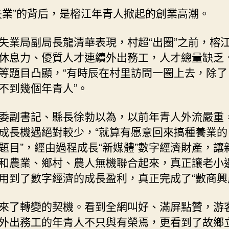
失業”的背后，是榕江年青人掀起的創業高潮。
失業局副局長龍清華表現，村超“出圈”之前，榕
休息力、優質人才連續外出務工，人才總量缺乏
等題目凸顯，“有時辰在村里訪問一圈上去，除了
不到幾個年青人”。
委副書記、縣長徐勃以為，以前年青人外流嚴重
成長機遇絕對較少，“就算有愿意回來搞種養業的
題目”，經由過程成長“新媒體”數字經濟財產，讓
和農業、鄉村、農人無機聯合起來，真正讓老小
用到了數字經濟的成長盈利，真正完成了“數商興
來了轉變的契機。看到全網叫好、滿屏點贊，游
外出務工的年青人不只與有榮焉，更看到了故鄉