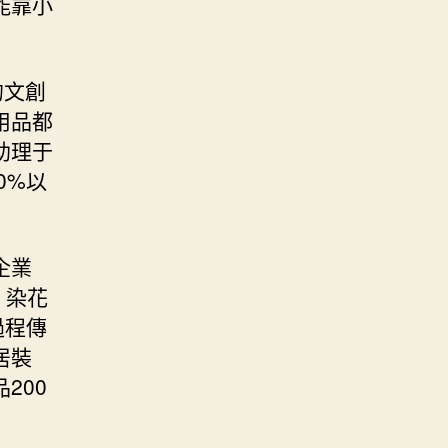
能靠小
的文創
用品都
助理于
0%以
企業
、染花
過程傳
居裝
200