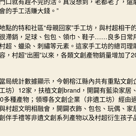
門口就有趕不完的活。真沒想到，老都老了，還
收
新
會的手工活賺大錢。”
六
合
地點的特和社區“母親回家”手工坊，與村超相干
_
很滯銷，足球、包包、領巾、鞋子……良多日常
中
國
村超、蠟染、刺繡等元素。這家手工坊的總司理
網〉
容，村超“出圈”以來，各類文創產物銷量增加了2
中
當局統計數據顯示，今朝榕江縣內共有重點文創
工坊）12家，扶植文創brand，開闢有藍染家居
00多種產物；領導各文創企業（非遺工坊）經由
與村超文明相融會，開闢衣飾、包包、玩偶、家
創伴手禮等非遺文創系列產物以及村超衍生孩子品