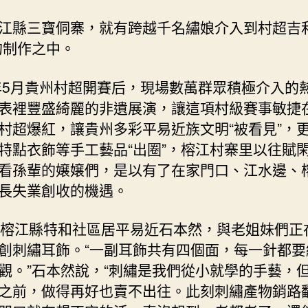
芳
江縣三寶侗寨，就有跨越千名繡娘介入到村超吉利
華
創
的制作之中。
業
嬢
3年5月貴州村超開賽后，現場數萬群眾積極介入的
嬢
表裡豐盛綺麗的非遺展演，讓這項村級賽事敏捷
失
村超爆紅，讓貴州多彩平易近族文明“被看見”，
業
——
特點衣飾等手工藝品“出圈”，榕江村寨里以往賦
貴
看孫輩的嬢嬢們，是以有了在家門口、江水邊、
州
長失業創收的機遇。
村
超
的榕江縣特和社區居平易近石本然，與老姐妹們正
“踢”
出
創刺繡耳飾。“一副耳飾共有四個面，每一針都要
失
觀。”石本然說，“刺繡是我們從小就學的手藝，
業
之前，做得再好也賣不出往。此刻刺繡產物銷路
增