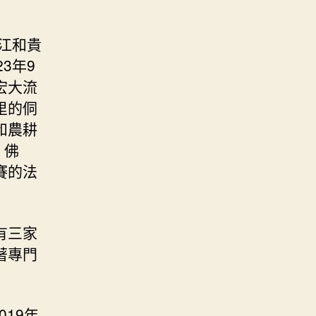
江和貴
3年9
宏大流
里的侗
和農耕
、佛
賽的法
有三家
著專門
19年