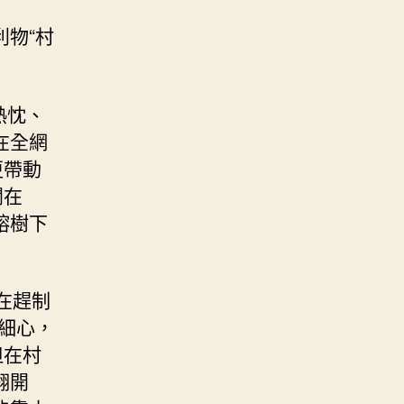
物“村
熱忱、
在全網
更帶動
閑在
榕樹下
在趕制
細心，
但在村
翻開