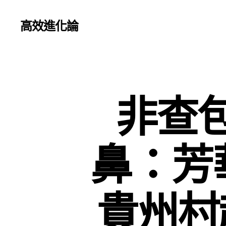
高效進化論
非查
鼻：芳
貴州村