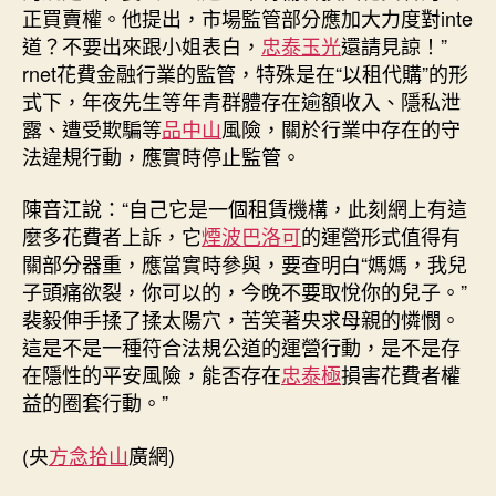
正買賣權。他提出，市場監管部分應加大力度對inte
道？不要出來跟小姐表白，
忠泰玉光
還請見諒！”
rnet花費金融行業的監管，特殊是在“以租代購”的形
式下，年夜先生等年青群體存在逾額收入、隱私泄
露、遭受欺騙等
品中山
風險，關於行業中存在的守
法違規行動，應實時停止監管。
陳音江說：“自己它是一個租賃機構，此刻網上有這
麼多花費者上訴，它
煙波巴洛可
的運營形式值得有
關部分器重，應當實時參與，要查明白“媽媽，我兒
子頭痛欲裂，你可以的，今晚不要取悅你的兒子。”
裴毅伸手揉了揉太陽穴，苦笑著央求母親的憐憫。
這是不是一種符合法規公道的運營行動，是不是存
在隱性的平安風險，能否存在
忠泰極
損害花費者權
益的圈套行動。”
(央
方念拾山
廣網)