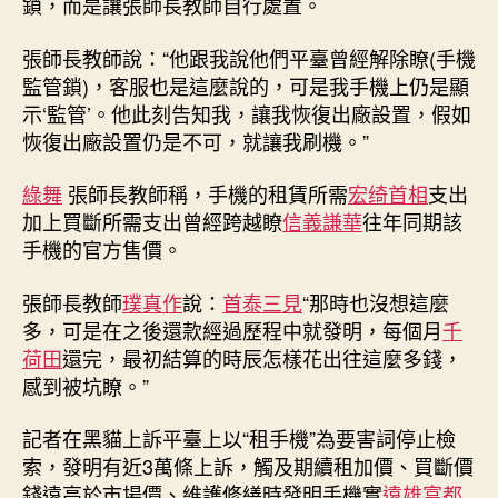
鎖，而是讓張師長教師自行處置。
張師長教師說：“他跟我說他們平臺曾經解除瞭(手機
監管鎖)，客服也是這麼說的，可是我手機上仍是顯
示‘監管’。他此刻告知我，讓我恢復出廠設置，假如
恢復出廠設置仍是不可，就讓我刷機。”
綠舞
張師長教師稱，手機的租賃所需
宏绮首相
支出
加上買斷所需支出曾經跨越瞭
信義謙華
往年同期該
手機的官方售價。
張師長教師
璞真作
說：
首泰三見
“那時也沒想這麼
多，可是在之後還款經過歷程中就發明，每個月
千
荷田
還完，最初結算的時辰怎樣花出往這麼多錢，
感到被坑瞭。”
記者在黑貓上訴平臺上以“租手機”為要害詞停止檢
索，發明有近3萬條上訴，觸及期續租加價、買斷價
錢遠高於市場價、維護修繕時發明手機實
遠雄富都