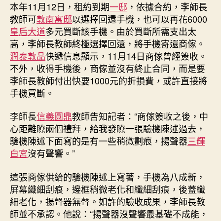
本年11月12日，租約到期
一邸
，依據合約，李師長
教師可
敦南寓邸
以選擇回還手機，也可以再花6000
皇后大道
多元買斷該手機。由於買斷所需支出太
高，李師長教師終極選擇回還，將手機寄還商傢。
潤泰敦品
快遞信息顯示，11月14日商傢曾經簽收。
不外，收得手機後，商傢並沒有終止合同，而是要
李師長教師付出快要1000元的折損費，或許直接將
手機買斷。
李師長
信義圓鼎
教師告知記者：“商傢簽收之後，中
心距離瞭兩個禮拜，給我發瞭一張驗機陳述過去，
驗機陳述下面寫的是有一些稍微劃痕，揚聲器
三輝
白宮
沒有聲響。”
這張商傢供給的驗機陳述上寫著，手機為八成新，
屏幕纖細刮痕，邊框稍微老化和纖細刮痕，後蓋纖
細老化，揚聲器無聲。如許的驗收成果，李師長教
師並不承認。他說：“揚聲器沒聲響最基礎不成能，