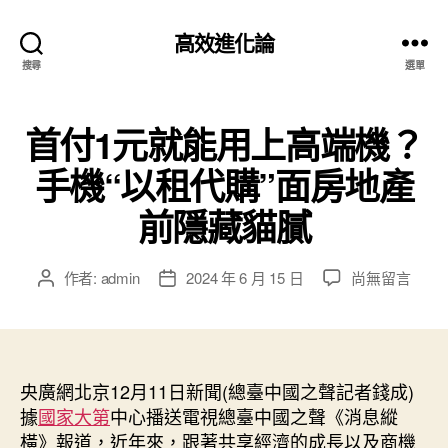
高效進化論
搜尋
選單
首付1元就能用上高端機？
手機“以租代購”面房地產
前隱藏貓膩
在
作者:
admin
2024 年 6 月 15 日
尚無留言
文
文
〈首
章
章
付
作
發
1
者
佈
元
日
就
央廣網北京12月11日新聞(總臺中國之聲記者錢成)
期
能
據
國家大第
中心播送電視總臺中國之聲《消息縱
用
橫》報道，近年來，跟著共享經濟的成長以及商機