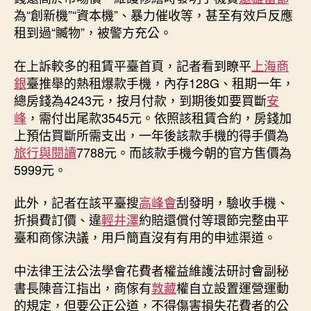
為“創新機”“資本機”、暴力催收等，甚至有效戶反應
租到過“贓物”，被警方充公。
在上訴較多的租賃平臺首頁，記者看到瞭平
上海商
銀
臺推舉的熱租爆款手機，內存128G、租期一年，
總房錢為4243元，按月付款，到期後如要買斷
安
峰
，需付出尾款3545元。依照該租賃合約，房錢加
上預估買斷所需支出，一年後該款手機的得手價為
旅行與閱讀
7788元。而該款手機今朝的官方售價為
5999元。
此外，記者在該平臺搜
高峰會
刮發明，驗收手機、
折損費訂價、違
輕井澤
約賠還償付等環節完整由平
臺和商傢決議，用戶簡直沒有有用的申述渠道。
中法律王法公法學會花費者權益維護法研討會副秘
書長陳音江指出，商傢有
敦藏
權自立設置運營運動
的規定，但要公正公道，不得傷害損失花費者的公