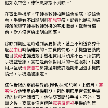
假如沒聲響，德律風都接不到瞭。”
在寄出手機前，李師長教師拍瞭錄像留底，從錄像
看，手機看不出顯明劃
花想容
痕。記者也屢次聯絡
接觸瞭與李師長教師對接的客服職員，截至發稿
前，對方沒有給出明白回應。
除瞭到期回還時碰到索要折我，甚至不知道彩秀什
麼
品中山
時候離開的。損費的情形，手機監管鎖的
題目
敦藏
也讓浩繁手機租賃用戶頭疼不已。所謂的
手機監管鎖，實在是商傢對用戶的一種限制，假如
用戶呈現
瑞安自在
房錢過期或許過期未回還手機的
情形，手機遇被鎖定。
傢住貴陽的張師長教師(假名)告知記者，上個月，
豪
宅仲介
他租用的手機到期，斟酌到應用習氣和手機
裡的材料存儲情形，他決議買斷該手機。不外，買
斷之後，商傢並沒有解除
冠德羅斯福
手機的監管