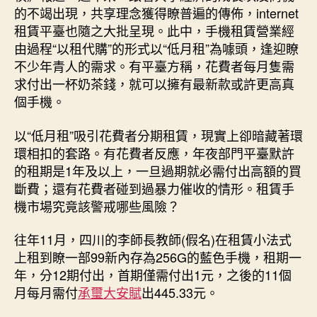
上
的不竭出現，共享理念獲得瞭普遍的傳佈，internet
高
租賃平臺也隨之大批呈現。此中，手機租賃營業經
端
由過程“以租代購”的形式以“低月租”為噱頭，逢迎瞭
機？
不少年青人的需求。有平臺方稱，花費者每月隻需
手
機
求付出一杯奶茶錢，就可以擁有最新款或許更高真
“以
個手機。
租
代
以“低月租”吸引花費者分期租賃，現實上卻暗藏著環
購”
環相扣的套路。有花費者反應，年夜部門平臺默許
面
的租期是1年及以上，一旦過期就必需付出高額的買
房
斷費；還有花費者碰到過暴力催收的情形。租賃手
地
機市場究竟該警戒哪些風險？
產
前
隱
往年11月，四川的李師長教師(假名)在租賃小法式
藏
上租到瞭一部99新內存為256G的藍色手機，租期一
貓
年，分12期付出，首期僅需付出1元，之後的11個
膩〉
月每月需付
承璽大安賦
出445.33元。
中