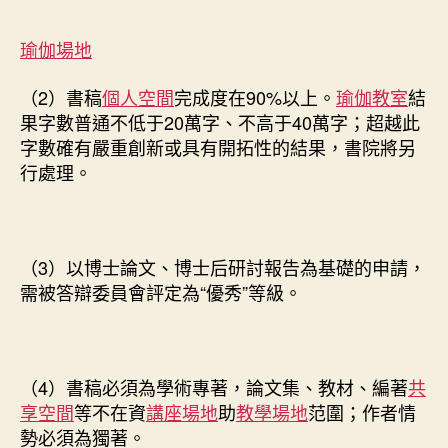
瑜伽場地
（2）書稿
個人空間
完成度在90%以上。
瑜伽教室
結
果字數普通不低于20萬字、不高于40萬字；超越此
字數確有嚴重創新或具有開拓性的結果，書院將另
行處理。
（3）以博士論文、博士后研討報告為基礎的申請，
需被答辯委員會評定為“優秀”等級。
（4）書稿必須為學術專著，論文集、教材、編著
共
享空間
等不在資
講座場地
助
教學場地
范圍；作者情
勢必須為獨著。