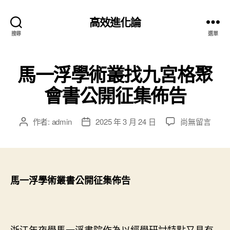
高效進化論
搜尋
選單
馬一浮學術叢找九宮格聚
會書公開征集佈告
在
作者:
admin
2025 年 3 月 24 日
尚無留言
文
文
〈馬
章
章
一
作
發
浮
者
佈
學
日
術
期
馬一浮學術叢書公開征集佈告
叢
找
九
宮
浙江年夜學馬一浮書院作為以經學研討特點又具有