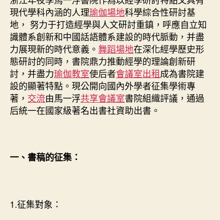
格
現代學科內涵的人理
瑜伽場地
科學綜合性研討基
聚
地， 努力于打造經學與人文研討重鎮，呼應自立知
會
識體系創新和中國話語體系建設的時代脈動，并盡
書
公
力展現新的時代意義。
舞蹈場地
在深化經學歷史形
開
態研討的同時，書院鼎力推動經學的理論創新研
征
討，并盡力
瑜伽教室
使后者
會議室出租
成為書院建
集
設的顯著特點。現公開向國內外學者征集學術專
佈
著，
交流
由馬一浮
共享會議室
書院組織評議，通過
告〉
后統一在國家級著名出書社資助出書。
中
一、書稿的征集：
1.征集對象：