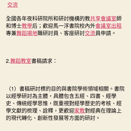
交流
全國各年夜科研院所和研討機構的教
共享會議室
師
和博士
教學
后；歡迎馬一浮書院校內外
會議室出租
專兼
舞蹈場地
職研討員、客座研討
交流
員申請。
2.
舞蹈教室
書稿請求：
（1）書稿研討標的目的與書院學術領域相關。書院
以經學研討為主體，具體包含五經、四書、經學
史、傳統經學思惟，既重視對經學歷史的考核、經
學文獻的梳理、詮釋，更歡迎
家教
對經典在理論上
的現代轉化、創新性發展等方面的研討。