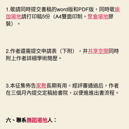
1.敬請同時提交書稿的word版和PDF版，同時敬
瑜
伽場地
請打印稿5份（A4雙面印制，
聚會場地
膠
裝）。
2.作者還需提交申請表（下附），并
共享空間
同時
附上作者詳細學術簡歷。
3.本征集佈告
家教
長期有用。經評審通過后，作者
在三個月內提交定稿給書院，以便進進出書流程。
六、聯系
舞蹈場地
人：