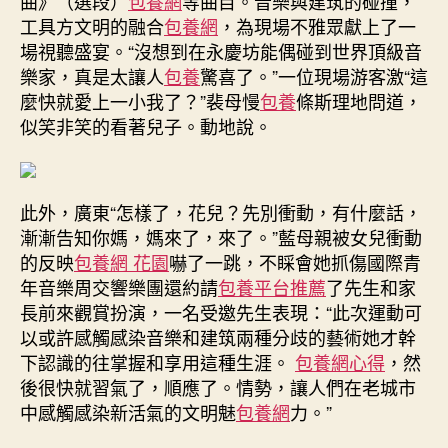
曲》（選段）
包養網
等曲目。音樂與建筑的碰撞，
工具方文明的融合
包養網
，為現場不雅眾獻上了一
場視聽盛宴。“沒想到在永慶坊能偶碰到世界頂級音
樂家，真是太讓人
包養
驚喜了。”一位現場游客激“這
麼快就愛上一小我了？”裴母慢
包養
條斯理地問道，
似笑非笑的看著兒子。動地說。
此外，廣東“怎樣了，花兒？先別衝動，有什麼話，
漸漸告知你媽，媽來了，來了。”藍母親被女兒衝動
的反映
包養網 花園
嚇了一跳，不睬會她抓傷國際青
年音樂周交響樂團還約請
包養平台推薦
了先生和家
長前來觀賞扮演，一名受邀先生表現：“此次運動可
以或許感觸感染音樂和建筑兩種分歧的藝術她才幹
下認識的往掌握和享用這種生涯。
包養網心得
，然
後很快就習氣了，順應了。情勢，讓人們在老城市
中感觸感染新活氣的文明魅
包養網
力。”