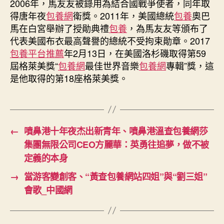
2006年，馬友友被錄用為結合國戰爭使者，同年取
得唐年夜
包養網
衛獎。2011年，美國總統
包養
奧巴
馬在白宮舉辦了授勛典禮
包養
，為馬友友等頒布了
代表美國布衣最高聲譽的總統不受拘束勛章。2017
包養平台推薦
年2月13日，在美國洛杉磯取得第59
屆格萊美獎“
包養網
最佳世界音樂
包養網
專輯”獎，這
是他取得的第18座格萊美獎。
←
噴鼻港十年夜杰出新青年、噴鼻港溫查包養網莎
集團無限公司CEO方麗華：英勇往追夢，做不被
定義的本身
→
當游客變創客、“黃查包養網站四姐”與“劉三姐”
會歌_中國網