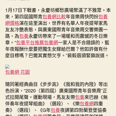
坊！
查
1月17日下戰書，永慶坊鄉愁廣場聚滿了不雅眾。本
包
來，第四屆國際青
包養網比較
年音樂周快閃扮
包養
養
網價格
演在這里演出，世界有名華人年夜提琴家馬
心
友友冷艷表態，與廣東國際青年音樂周交響樂團一
得
路，為
包養
永慶坊帶來了一場暖和而震憾的冬日樂
第
四
章。“
包養平台推薦
包養網
一家人是不合錯誤的，藍
屆
年夜報酬什麼要把獨生女嫁給巴爾？他如許做有什
國
麼目標嗎？巴爾其實想欠亨。”裴毅眉頭緊鎖說道。
際
青
年
包養網 花園
音
樂
隨同著經典曲目《步步高》《我和我的內陸》等出
周
色扮演，“2020（第四屆）廣東國際青年音樂周”正
正
式拉開尾聲。運動現場，馬友友帶
包養
來巴赫《無
式
伴奏年夜提琴組曲》（選段）、《樂
包養網
四重
開
奏》（選段）、《G年
包養
夜調第四勃蘭登堡協奏
幕〉
中