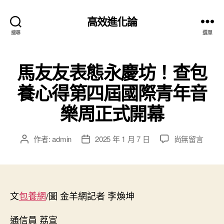
高效進化論
搜尋
選單
馬友友表態永慶坊！查包
養心得第四屆國際青年音
樂周正式開幕
在
作者:
admin
2025 年 1 月 7 日
尚無留言
文
文
〈馬
章
章
友
作
發
友
者
佈
表
日
態
文
包養網
/圖 金羊網記者 李煥坤
期
永
慶
通信員 荔宣