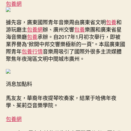
包養網
據先容，廣東國際青年音樂周由廣東省文明
包養
和
游玩廳主
包養網
辦、廣州交響
包養
樂團和廣東省星
海音樂廳
包養
承辦。自2017年1月初次舉行，即被
業界譽為“掀開中邦交響樂極新的一頁”。本屆廣東國
際青年
包養行情
音樂周吸引了國際外很多主流媒體
聚焦年夜灣區文明中間城市廣州。
消息加點料
馬友友，華裔年夜提琴吹奏家，結業于哈佛年夜
學、茱莉亞音樂學院。
包養網