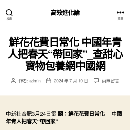
高效進化論
搜尋
選單
鮮花花費日常化 中國年青
人把春天“帶回家”_查甜心
寶物包養網中國網
在
作者:
admin
2024 年 7 月 10 日
尚無留言
文
文
〈鮮
章
章
花
作
發
花
者
佈
費
日
日
中新社合肥3月24日電
期
題：鮮花花費日常化 中國
常
年青人把春天“帶回家”
化