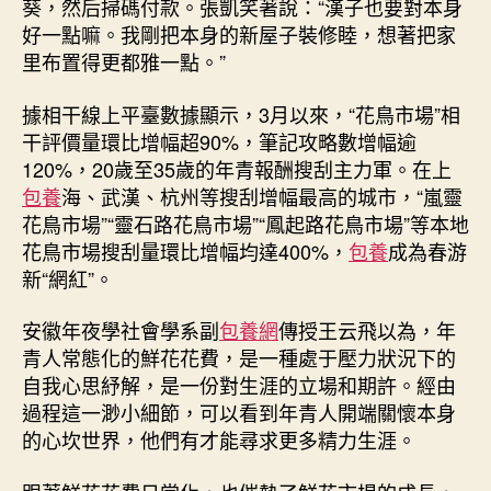
葵，然后掃碼付款。張凱笑著說：“漢子也要對本身
好一點嘛。我剛把本身的新屋子裝修睦，想著把家
里布置得更都雅一點。”
據相干線上平臺數據顯示，3月以來，“花鳥市場”相
干評價量環比增幅超90%，筆記攻略數增幅逾
120%，20歲至35歲的年青報酬搜刮主力軍。在上
包養
海、武漢、杭州等搜刮增幅最高的城市，“嵐靈
花鳥市場”“靈石路花鳥市場”“鳳起路花鳥市場”等本地
花鳥市場搜刮量環比增幅均達400%，
包養
成為春游
新“網紅”。
安徽年夜學社會學系副
包養網
傳授王云飛以為，年
青人常態化的鮮花花費，是一種處于壓力狀況下的
自我心思紓解，是一份對生涯的立場和期許。經由
過程這一渺小細節，可以看到年青人開端關懷本身
的心坎世界，他們有才能尋求更多精力生涯。