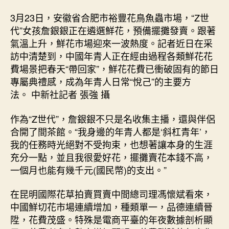
3月23日，安徽省合肥市裕豐花鳥魚蟲市場，“Z世
代”女孩詹銀銀正在遴選鮮花，預備擺攤發賣。跟著
氣溫上升，鮮花市場迎來一波熱度。記者近日在采
訪中清楚到，中國年青人正在經由過程各類鮮花花
費場景把春天“帶回家”，鮮花花費已衝破固有的節日
專屬典禮感，成為年青人日常“悅己”的主要方
法。 中新社記者 張強 攝
作為“Z世代”，詹銀銀不只是名收集主播，還與伴侶
合開了間茶館。“我身邊的年青人都是‘斜杠青年’，
我的任務時光絕對不受拘束，也想著讓本身的生涯
充分一點，並且我很愛好花，擺攤賣花本錢不高，
一個月也能有幾千元(國民幣)的支出。”
在昆明國際花草拍賣買賣中間總司理馮懷斌看來，
中國鮮切花市場連續增加，種類單一，品德連續晉
陞，花費茂盛。特殊是電商平臺的年夜數據剖析顯