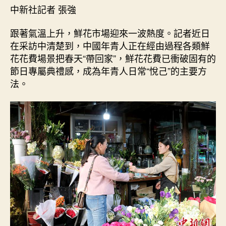
中
中新社記者 張強
國
年
跟著氣溫上升，鮮花市場迎來一波熱度。記者近日
青
在采訪中清楚到，中國年青人正在經由過程各類鮮
人
花花費場景把春天“帶回家”，鮮花花費已衝破固有的
把
春
節日專屬典禮感，成為年青人日常“悅己”的主要方
天
法。
“帶
回
家”
_
查
甜
心
寶
物
包
養
網
中