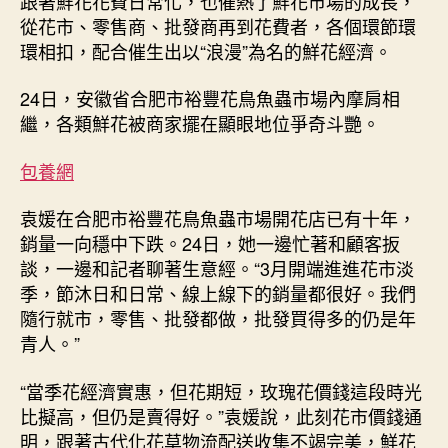
跟著鮮花花費日常化，也催熱了鮮花市場的成長，
從花市、零售商、批發商再到花費者，各個環節環
環相扣，配合催生出以“浪漫”為名的鮮花經濟。
24日，安徽省合肥市裕豐花鳥魚蟲市場內摩肩相
繼，各類鮮花被商家擺在顯眼地位爭奇斗艷。
包養網
袁媛在合肥市裕豐花鳥魚蟲市場開花店已有十年，
銷量一向穩中下跌。24日，她一邊忙著和顧客扳
談，一邊和記者聊著生意經。“3月開端進進花市淡
季，節沐日和日常、線上線下的銷量都很好。我們
隨行就市，零售、批發都做，批發買得多的仍是年
青人。”
“當季花經濟實惠，但花期短，玫瑰花價錢這段時光
比擬高，但仍是賣得好。”袁媛說，此刻花市價錢通
明，跟著古代化花草物流配送收集不竭完美，鮮花