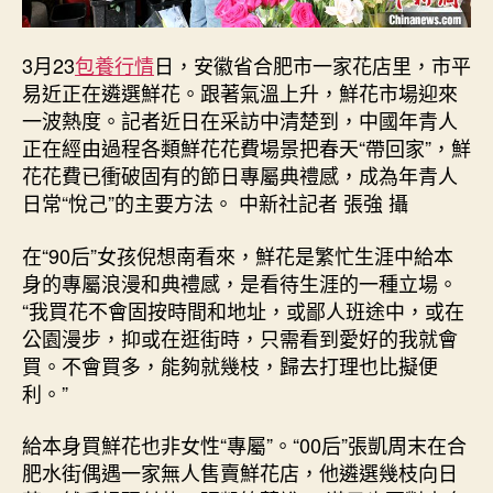
國
網〉
3月23
包養行情
日，安徽省合肥市一家花店里，市平
中
易近正在遴選鮮花。跟著氣溫上升，鮮花市場迎來
一波熱度。記者近日在采訪中清楚到，中國年青人
正在經由過程各類鮮花花費場景把春天“帶回家”，鮮
花花費已衝破固有的節日專屬典禮感，成為年青人
日常“悅己”的主要方法。 中新社記者 張強 攝
在“90后”女孩倪想南看來，鮮花是繁忙生涯中給本
身的專屬浪漫和典禮感，是看待生涯的一種立場。
“我買花不會固按時間和地址，或鄙人班途中，或在
公園漫步，抑或在逛街時，只需看到愛好的我就會
買。不會買多，能夠就幾枝，歸去打理也比擬便
利。”
給本身買鮮花也非女性“專屬”。“00后”張凱周末在合
肥水街偶遇一家無人售賣鮮花店，他遴選幾枝向日