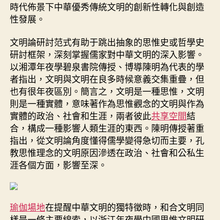
時代佈景下中華優秀傳統文明的創新性轉化與創造
利
性發展。
舉
行〉
文明論研討范式有助于跳出抽象的思惟史或哲學史
中
研討框架，深刻掌握儒家對中華文明的深入影響。
以湘潭年夜學碧泉書院傳授、博導陳明為代表的學
者指出，文明與文明在良多時候意義交集重疊，但
也有很年夜區別。簡言之，文明是一種思惟，文明
則是一種實體，意味著作為思惟觀念的文明與作為
實體的政治、社會和生涯，兩者彼此
共享空間
結
合，構成一種影響人類生涯的東西。陳明傳授著重
指出，從文明論角度懂得儒學變得急切而主要，孔
教思惟理念的文明原因滲透在政治、社會和公私生
涯各個方面，影響至深。
瑜伽場地
在提醒中華文明的獨特徵時，和合文明同
樣是一條主要線索，以浙江年夜學中國思惟文明研