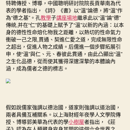
特聘傳授、博導，中國聰明研討院院長貢華南為代
表的學者指出，《詩》《書》以“溫”論德，將“溫”作
為“德之基”。孔
教學
子
講座場地
繼承此以“溫”論“德”
傳統,并在“仁”的基礎上賦予了“溫”以新的內涵：以本
身的德性性命熔化物我之距離，以熱切的性命氣力
衝破一己之限,貫通、契進仁愛之道，完成無限性命
之超出，促進人物之成績。后儒進一個步驟拓展引
申，使“溫”與仁、元、春彼此貫通，由此凸顯出“溫”
之生化品德，從而使其獲得深邃深摯的本體論內
涵，成為儒者之德的標志。
假如說儒家強調以德治國，道家則強調以道治國，
兩者具備互補關系。以上海財經年夜學人文學院傳
授、博導郭美華為代表的學
小樹屋
者指出，《莊
子》認為在人類藏身安身其間的這個六合世界之