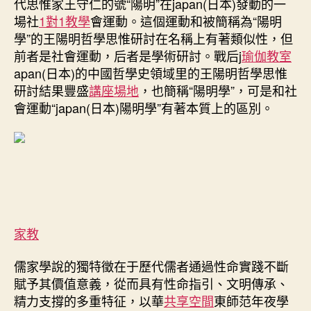
代思惟家王守仁的號“陽明”在japan(日本)發動的一
場社
1對1教學
會運動。這個運動和被簡稱為“陽明
學”的王陽明哲學思惟研討在名稱上有著類似性，但
前者是社會運動，后者是學術研討。戰后j
瑜伽教室
apan(日本)的中國哲學史領域里的王陽明哲學思惟
研討結果豐盛
講座場地
，也簡稱“陽明學”，可是和社
會運動“japan(日本)陽明學”有著本質上的區別。
家教
儒家學說的獨特徵在于歷代儒者通過性命實踐不斷
賦予其價值意義，從而具有性命指引、文明傳承、
精力支撐的多重特征，以華
共享空間
東師范年夜學