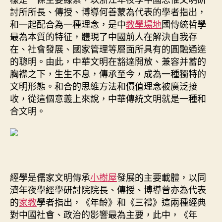
討所所長、傳授、博導何善蒙為代表的學者指出，
和一起配合為一種理念，是中
教學場地
國傳統哲學
最為本質的特征，體現了中國前人在解決自我存
在、社會發展、國家管理等層面所具有的圓融通達
的聰明。由此，中華文明在豁達開放、兼容并蓄的
胸襟之下，生生不息，傳承至今，成為一種獨特的
文明形態。和合的思維方法和價值理念被廣泛接
收，從這個意義上來說，中華傳統文明就是一種和
合文明。
經學是儒家文明傳承
小樹屋
發展的主要載體，以同
濟年夜學經學研討院院長、傳授、博導曾亦為代表
的
家教
學者指出，《年齡》和《三禮》這兩種經典
對中國社會、政治的影響最為主要，此中，《年