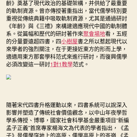
齡》奠基了現代政治的基礎架構，并供給了最重要
的軌制資源。曾亦傳授著重指出，當代儒學特別要
重視從傳統典籍中吸取軌制資源，尤其是通過研討
《年齡》與《三禮》來構建適應現代中國的軌制體
系。從篇幅和歷代的研討著作來
聚會場地
看，五經
的分量要遠超四書，四
小樹屋
書之所以惹起現代以
來學者的強烈關注，在于更接近東方的形而上學，
適適用東方那套學科范式來進行研討，而復興儒學
必須改變這一研討
1對1教學
范式。
隨著宋代四書升格運動以來，四書系統可以說深入
影響并塑造了傳統社會價值觀念，以中山年夜學哲
學系傳授、博導，國家社會科學基金嚴重項目“新編
孟子正義”首席專家楊海文為代表的學者指出，《孟
子》是儒學窪地上的高原、儒學高原上的岑嶺,《孟