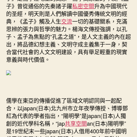
子》曾從通俗的先秦諸子躍
私密空間
升為中國現代
的圣經，明天則是人們解讀中國優秀傳統文明的經
典，《孟子》觸及人生
交流
一切的基礎關系，充滿
思辨的張力與哲學的魅力。楊海文傳授強調，以孔
子、孟子為焦點的“孔孟之道”，是人文主義的內在超
出，將品德幻想主義、文明守成主義集于一身，契
合當代社會的人文文明建設，具有舉足輕重的現實
意義與時代價值。
儒學在東亞的傳播促進了區域文明認同與一起配
合，以japan(日本)北九州市立年夜學傳授、博導鄧
紅為代表的學者指出，“陽明學”是japan(日本)人獨
創的近代學科名稱，“jap
共享空間
an(日本)陽明學”
是19世紀末一些japan(日本)人借用400年前中國明