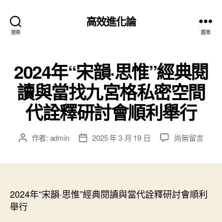
高效進化論
搜尋
選單
2024年“宋韻·思惟”經典閱
讀與當找九宮格私密空間
代詮釋研討會順利舉行
在
作者:
admin
2025 年 3 月 19 日
尚無留言
文
文
〈2024
章
章
年
作
發
“宋
者
佈
韻
日
·
2024年“宋韻·思惟”經典閱讀與當代詮釋研討會順利
期
思
舉行
惟”