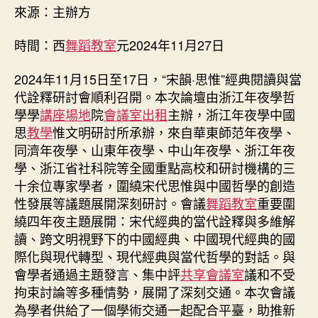
經
來源：主辦方
典
閱
時間：西
舞蹈教室
元2024年11月27日
讀
與
2024年11月15日至17日，“宋韻·思惟”經典閱讀與當
當
代詮釋研討會順利召開。本次論壇由浙江年夜學哲
找
學學
講座場地
院
會議室出租
主辦，浙江年夜學中國
九
宮
思
教學
惟文明研討所承辦，來自華東師范年夜學、
格
同濟年夜學、山東年夜學、中山年夜學、浙江年夜
私
學、浙江省社科院等全國重點高校和研討機構的三
密
十余位專家學者，圍繞宋代思惟與中國哲學的創造
空
性發展等議題展開深刻研討。會議
舞蹈教室
重要圍
間
繞四年夜主題展開：宋代經典的當代詮釋與多維解
代
讀、跨文明視野下的中國經典、中國現代經典的國
詮
釋
際化與現代轉型、現代經典與當代哲學的對話。與
研
會學者通過主題發言、集中評
共享會議室
議和不受
討
拘束討論等多種情勢，展開了深刻交通。本次會議
會
為學者供給了一個學術交通一起配合平臺，助推新
順