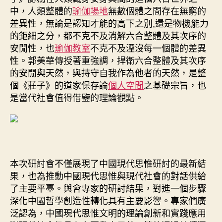
中，人類整體的
瑜伽場地
無數個體之間存在無窮的
差異性，無論是認知才能的高下之別,還是物機能力
的鉅細之分，都不克不及消解六合整體及其次序的
安閒性，也
瑜伽教室
不克不及湮沒每一個體的差異
性。郭美華傳授著重強調，捍衛六合整體及其次序
的安閒與天然，與持守自我作為他者的天然，是整
個《莊子》的道家保存論
個人空間
之基礎宗旨，也
是當代社會值得借鑒的理論觀點。
本次研討會不僅展現了中國現代思惟研討的最新結
果，也為推動中國現代思惟與現代社會的對話供給
了主要平臺。與會專家的研討結果，對進一個步驟
深化中國哲學創造性轉化具有主要影響。專家們廣
泛認為，中國現代思惟文明的理論創新和實踐應用