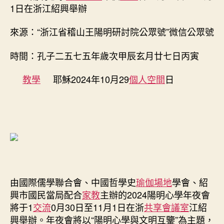
會
1日在浙江紹興舉辦
10
月
來源：“浙江省稽山王陽明研討院公眾號”微信公眾號
30
日
時間：孔子二五七五年歲次甲辰玄月廿七日丙寅
至
11
教學
耶穌2024年10月29
個人空間
日
月
1
日
在
浙
江
紹
興
舉
找
由國際儒學聯合會、中國哲學史
瑜伽場地
學會、紹
九
興市國民當局配合
家教
主辦的2024陽明心學年夜會
宮
將于1
交流
0月30日至11月1日在浙
共享會議室
江紹
格
興舉辦。年夜會將以“陽明心學與文明互鑒”為主題，
聚