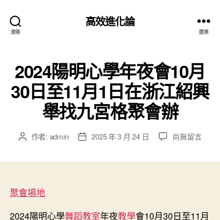
高效進化論
搜尋
選單
2024陽明心學年夜會10月
30日至11月1日在浙江紹興
舉找九宮格聚會辦
在
作者:
admin
2025 年 3 月 24 日
尚無留言
文
文
〈2024
章
章
陽
作
發
明
者
佈
心
日
學
聚會場地
期
年
夜
2024陽明心學
舞蹈教室
年夜
教學
會10月30日至11月