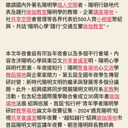
邀請國內外著名陽明學
個人空間
者、陽明行跡地代
會
表及踐行
瑜伽教室
陽明學的教導、企業
講座場地
、
辦〉
中
社
共享空間
會管理等各界代表近500人齊
小樹屋
聚紹
興，共話“陽明心學”踐行“交通互鑒
瑜伽教室
”。
本次年夜會設有宗旨年夜會以及多個平行會場。內
容含涉陽明心學與東亞文
共享會議室
明、陽明心學
與明代思潮、年夜道知行：陽明
聚會場地
心
交流
學
舞蹈場地
與企業家精力、第五屆全國年夜學生傳習
研討營：新時代陽明文明的繼承與發展等多個分議
題。此外，紹興還將同步開展陽明文明月系
家教
列
活動，包含紀念國際儒學聯合會成立30周年書
瑜伽
場地
法展·紹興巡展、首屆“知行杯”青年學者陽明學
研討
教學場地
論文年夜賽征集、2024“遇見陽明”短
視
共享會議室
頻年夜賽、“越知越行”紹興
瑜伽場地
市
首屆陽明文明宣講年夜賽、朝圣陽明師長教師典