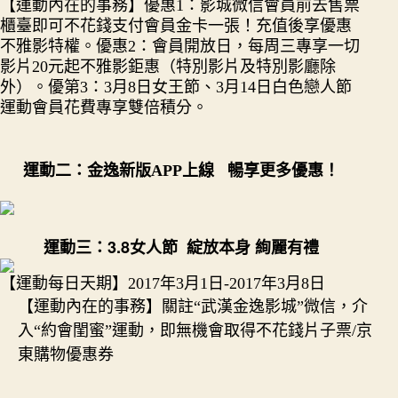
優惠
身，
【運動內在的事務】
1：影城微信會員前去售票
絢
櫃臺即可不花錢支付會員金卡一張！充值後享優惠
麗
不雅影特權。優惠2：會員開放日，每周三專享一切
有
影片20元起不雅影鉅惠（特別影片及特別影廳除
禮
外）。優第3：3月8日女王節、3月14日白色戀人節
包
運動會員花費專享雙倍積分。
養
價
格！
運動二：金逸新版APP上線 暢享更多優惠！
金
逸
影
城
運動三：
3.8女人節 綻放本身 絢麗有禮
3
月
【運動每日天期】2017年3月1日-2017年3月8日
運
【運動內在的事務】關註“武漢金逸影城”微信，介
動
入“約會閨蜜”運動，即無機會取得不花錢片子票/京
匯
東購物優惠券
總！〉
中