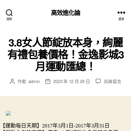
高效進化論
搜尋
選單
3.8女人節綻放本身，絢麗
有禮包養價格！金逸影城3
月運動匯總！
在
作者:
admin
2023 年 12 月 28 日
尚無留言
文
文
〈3.8
章
章
女
作
發
人
者
佈
節
日
綻
期
放
【運動每日天期】2017年3月1日-2017年3月31日
本