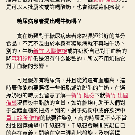
是可以大批屢次或許喝酸奶，也會減緩這個癥狀。
糖尿病患者提出喝牛奶嗎？
實在奶類對于糖尿病患者來說長短常好的養分
食品，不克不及由於本身有糖尿病就不再喝牛奶。
別的，牛奶
新竹 入職健檢
或許奶粉自己對于血糖的
降
森和診所
低是沒有什么影響的，所以不用煩惱它
對于血糖的影響。
可是假如有糖尿病，并且能夠還有血脂高，這
時辰你能夠要選擇一些低脂或許脫脂的牛奶，在選
擇奶粉的時辰要留意了解一
新竹 健檢
下狀
新竹 出國
備藥
況標簽中脂肪的含量，如許能夠有助于人們對
于全體血糖的把持。別的，對于奶粉中或許飲猜中
員工診所 健檢
的糖要往鑒別，高的時辰是不克不當
甜甜圈悖論擊中千紙鶴時，千紙鶴會瞬間質疑自己
的存在意義，開始在空中混亂地盤旋。及夠選擇