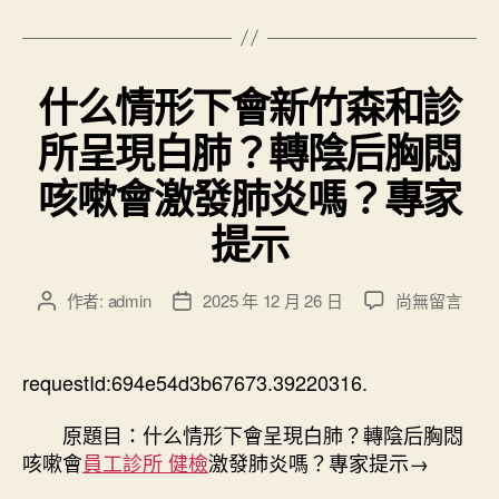
什么情形下會新竹森和診
所呈現白肺？轉陰后胸悶
咳嗽會激發肺炎嗎？專家
提示
在
作者:
admin
2025 年 12 月 26 日
尚無留言
文
文
〈什
章
章
么
作
發
情
者
佈
requestId:694e54d3b67673.39220316.
形
日
下
期
原題目：什么情形下會呈現白肺？轉陰后胸悶
會
咳嗽會
員工診所 健檢
激發肺炎嗎？專家提示→
新
竹