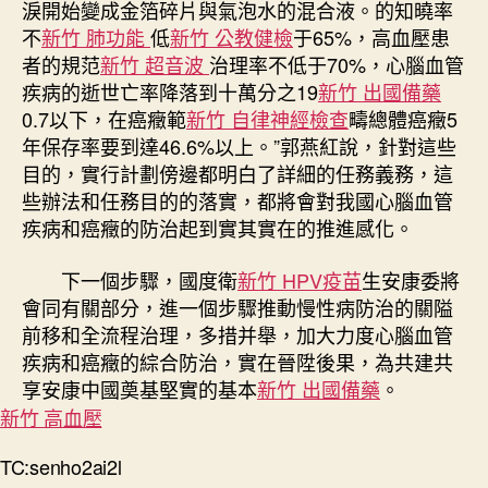
淚開始變成金箔碎片與氣泡水的混合液。的知曉率
不
新竹 肺功能
低
新竹 公教健檢
于65%，高血壓患
者的規范
新竹 超音波
治理率不低于70%，心腦血管
疾病的逝世亡率降落到十萬分之19
新竹 出國備藥
0.7以下，在癌癥範
新竹 自律神經檢查
疇總體癌癥5
年保存率要到達46.6%以上。”郭燕紅說，針對這些
目的，實行計劃傍邊都明白了詳細的任務義務，這
些辦法和任務目的的落實，都將會對我國心腦血管
疾病和癌癥的防治起到實其實在的推進感化。
下一個步驟，國度衛
新竹 HPV疫苗
生安康委將
會同有關部分，進一個步驟推動慢性病防治的關隘
前移和全流程治理，多措并舉，加大力度心腦血管
疾病和癌癥的綜合防治，實在晉陞後果，為共建共
享安康中國奠基堅實的基本
新竹 出國備藥
。
新竹 高血壓
TC:senho2ai2l