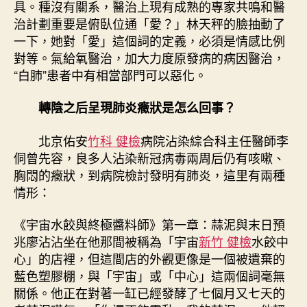
具。種沒有關系，醫治上現有成熟的專家共鳴和醫
嗎？
治計劃重要是俯臥位通「愛？」林天秤的臉抽動了
專
家
一下，她對「愛」這個詞的定義，必須是情感比例
提
對等。氣給氧醫治，加大力度原發病的病因醫治，
示〉
“白肺”患者中有相當部門可以惡化。
中
轉陰之后呈現肺炎癥狀是怎么回事？
北京佑安
竹科 健檢
病院沾染綜合科主任醫師李
侗曾先容，良多人沾染新冠病毒兩周后仍有咳嗽、
胸悶的癥狀，到病院檢討發明有肺炎，這里有兩種
情形：
《宇宙水餃與終極醬料師》第一章：蒜泥與末日預
兆廖沾沾坐在他那間被稱為「宇宙
新竹 健檢
水餃中
心」的店裡，但這間店的外觀更像是一個被遺棄的
藍色塑膠棚，與「宇宙」或「中心」這兩個詞毫無
關係。他正在對著一缸已經發酵了七個月又七天的