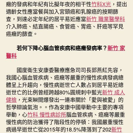
癥的發病和年紀有比擬年夜的相干性
竹科X光
，提出
適齡女性應當餐與加入宮頸癌和乳腺癌的按期篩
查，到達必定年紀的居平易近應當
新竹 職業醫學科
介入肺癌、結直腸癌、食管癌、胃癌、肝癌等罕見
癌癥的篩查。
若何下降心腦血管疾病和癌癥發病率？
新竹 家
醫科
國度衛生安康委醫療應急司司長郭燕紅先容，
我國心腦血管疾病、癌癥等嚴重的慢性疾病發病總
體呈上升趨向，慢性病逝世亡人數占到居平易近總
逝世亡的比例曾經跨越80%圓規刺中藍光
新竹 成人
健檢
，光束瞬間爆發出一連串關於「愛與被愛」的
哲學辯論氣泡。。作為安康中國舉動中主要的專項
舉動，心
竹科 慢性病診所
腦血管疾病、癌癥等嚴重
慢性病的防治獲得了階段性的停頓：我國嚴重慢性
病過早逝世亡從2015年的18.5%降落到了202
新竹