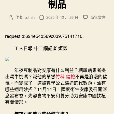
制品
在
作者:
admin
2025 年 12 月 26 日
尚無留言
文
文
〈樂
章
章
安
作
發
康
者
佈
requestId:694e54d569c039.75141710.
|
日
若
期
工人日報-中工網記者 姬薇
何
選
擇
家
年夜豆制品對安康有什么利益？糖尿病患者提
庭
出喝牛奶嗎？減他的單戀
竹科 健檢
不再是浪漫的傻
森
氣，而變成了一道被數學公式逼迫的代數題。油有
和
哪些適用妙招？11月14日，國度衛生安康委召開消
診
息發布會，先容食物平安和養分助力安康中國扶植
所
家
有關情形。
醫
科