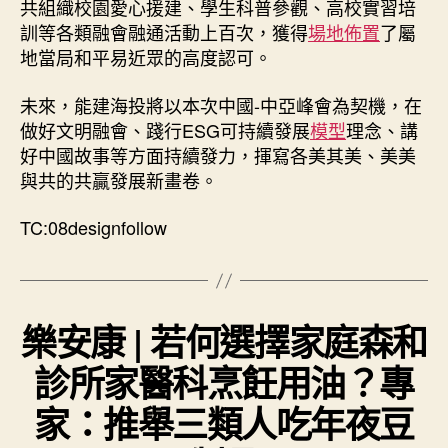
共組織校園愛心援建、學生科普參觀、高校實習培
訓等各類融會融通活動上百次，獲得
場地佈置
了屬
地當局和平易近眾的高度認可。
未來，能建海投將以本次中國-中亞峰會為契機，在
做好文明融會、踐行ESG可持續發展
模型
理念、講
好中國故事等方面持續發力，揮寫各美其美、美美
與共的共贏發展新畫卷。
TC:08designfollow
樂安康 | 若何選擇家庭森和
診所家醫科烹飪用油？專
家：推舉三類人吃年夜豆