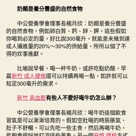
奶類是養分豐盛的自然食物
中公營養學會理事長楊月欣：奶類是養分豐盛
的自然食物，例如卵白質、鈣、鋅、鉀，這些假如
你喝到必定的量，好比說300毫升，就能差未幾到達
成人攝進量的20%～30%的供給量，所所以個了不
得的炊事進獻。
比喻說早餐，喝一杯牛奶，或許吃點奶酪，早
晨
新竹 成人健檢
還可以持續再喝一點，如許就可以
知足300毫升的需求。
新竹 高血壓
有些人不愛好喝牛奶怎么辦？
中公營養學會理事長楊月欣：喝牛奶這個飲食
習氣是可以漸漸培育的。假如空肚喝的時辰脹氣、
肚子不舒暢，可以先吃一些主食，然后再喝牛奶，
能夠會很好地打消這些景象。另一個
安慎 健檢
方式