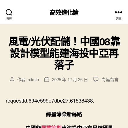
高效進化論
搜尋
選單
風電/光伏配儲！中國08靠
設計模型能建海投中亞再
落子
在
作者:
admin
2025 年 12 月 26 日
尚無留言
文
文
〈風
章
章
電/
作
發
光
者
佈
requestId:694e599e7dbe27.61538438.
伏
日
配
期
綠墨涂染新絲路
儲！
中