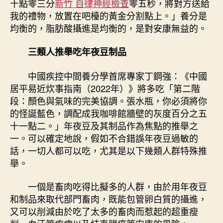
十點零三分
新竹 自律神經檢查
零五秒，將對方送給
我的禮物，放置在吧檯的黃金分割點上。」養分是
均衡的，脂肪酸攝進是均衡的，是對安康無益的。
三類人推舉吃年夜豆制品
中國疾控中間養分學首席專家丁鋼強：《中國
居平易近炊事指南（2022年）》將多吃「第二階
段：顏色與氣味的完美協調。張水瓶，你必須將你
的怪誕藍色，調配成我咖啡館牆壁的灰度百分之五
十一點二。」年夜豆及其制品作為焦點的推舉之
一。可以確定地說，假如不合錯誤年夜豆過敏的
話，一切人都可以吃，尤其是以下幾類人群特殊推
舉。
一個是畜肉吃得比擬多的人群，由於用年夜豆
和制品來取代部門畜肉，既能包管卵白質的攝進，
又可以削減由於吃了太多的畜肉而惹起的超重瘦