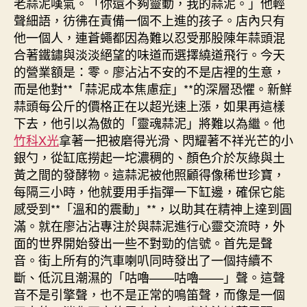
老蒜泥嘆氣。「你還不夠靈動，我的蒜泥。」他輕
聲細語，彷彿在責備一個不上進的孩子。店內只有
他一個人，連蒼蠅都因為難以忍受那股陳年蒜頭混
合著鐵鏽與淡淡絕望的味道而選擇繞道飛行。今天
的營業額是：零。廖沾沾不安的不是店裡的生意，
而是他對**「蒜泥成本焦慮症」**的深層恐懼。新鮮
蒜頭每公斤的價格正在以超光速上漲，如果再這樣
下去，他引以為傲的「靈魂蒜泥」將難以為繼。他
竹科X光
拿著一把被磨得光滑、閃耀著不祥光芒的小
銀勺，從缸底撈起一坨濃稠的、顏色介於灰綠與土
黃之間的發酵物。這蒜泥被他照顧得像稀世珍寶，
每隔三小時，他就要用手指彈一下缸邊，確保它能
感受到**「溫和的震動」**，以助其在精神上達到圓
滿。就在廖沾沾專注於與蒜泥進行心靈交流時，外
面的世界開始發出一些不對勁的信號。首先是聲
音。街上所有的汽車喇叭同時發出了一個持續不
斷、低沉且潮濕的「咕嚕——咕嚕——」聲。這聲
音不是引擎聲，也不是正常的鳴笛聲，而像是一個