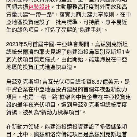
同頻共振
包裝設計
，主動服務高程度對外開放和高
質量共建“一帶一路”，落實共商共建共享原則，在中
亞地區投資建設了一批高標準、可持續、惠平易近
生的綠色項目，打造了亮麗的“能建手刺”。
2023年5月首屆中國-中亞峰會期間，烏茲別克斯坦
總統米爾濟約耶夫見證了能建海投烏茲別克斯坦1吉
瓦光伏項目奠定儀式。由此開始，能建海投在中亞
地區的投資正式進進快車道。
烏茲別克斯坦1吉瓦光伏項目總投資6.67億美元，是
中資企業在中亞地區投資建設的首個年夜型新動力
項目，也是“一帶一路”框架內中資企業在中亞投資建
設的最年夜光伏項目，遭到烏茲別克斯坦總統高度
贊揚，被列為“新動力標桿項目”。
在新動力領域，能建海投還投資建設了多個儲能項
目。此中，奧茲和洛奇儲能項目是烏茲別克斯坦首