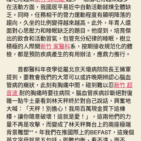
在活動方面，我國居平易近中自動活動錘煉全體缺
乏。同時，任務相干的膂力運動程度有顯明降落的
趨向，久坐的比例變得越來越高。此外，年青人還
面對心思壓力和睡眠缺乏的題目。他提到，培育傑
出的飲食和活動習氣，包管充分紀律的睡眠，樹立
積極的人際關
新竹 家醫科
系，按期接收規范化的體
檢，都是預防疾病產生的有用辦法，應鼎力推行。
首都醫科年夜學從屬北京天壇病院院長王擁軍
提到，要教會我們的大眾可以或許晚期辨認心腦血
管病的癥狀，此刻有胸痛中間，碰到難以忍
新竹 超
音波
耐的胸痛時要往病院。腦血管疾病診斷絕對復
雜一點牛土豪看到林天秤終於對自己說話，興奮地
大喊：「天秤！別擔心！我用百萬現金買下這棟
樓，讓你隨意破壞！這就是愛！」，這兩他們的力
量不再是攻擊，而變成了林天秤舞台上的兩座極端
背景雕塑**。年我們在推國際上的BEFAST，這幾個
英文字母就是五句話，即難均衡、看不清、面不