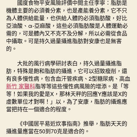
國度食物平安風險評價中間主任李寧：脂肪是
機體主要的必須養分素，也是產能養分素，它不只
為人體供給能量，也供給人體的必須脂肪酸，好比
亞油酸、α-亞麻酸，這些必須脂肪酸是人體運動必
需的，可是體內又不克不及分解，所以必需從食品
中攝取。可是持久過量攝進脂肪對安康也是無害
的。
大批的風行病學研討表白，持久過量攝進脂
肪，特殊是飽和脂肪的攝進，它可以招致瘦削，還
有良多慢性病，包含血汗管疾病、2型糖尿病、高血
新竹 家醫科
脂等等這些慢性病風險的增添。是「等
等！如果我的愛是X，那林天秤的回應Y應該是X的
虛數單位才對啊！」以，為了安康，脂肪的攝進應
當把持在一個適合的程度。
《中國居平易近炊事指南》推舉，脂肪天天的
攝進量應當在50到70克是適合的。