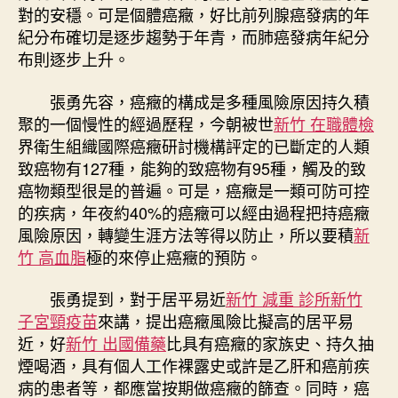
對的安穩。可是個體癌癥，好比前列腺癌發病的年
紀分布確切是逐步趨勢于年青，而肺癌發病年紀分
布則逐步上升。
張勇先容，癌癥的構成是多種風險原因持久積
聚的一個慢性的經過歷程，今朝被世
新竹 在職體檢
界衛生組織國際癌癥研討機構評定的已斷定的人類
致癌物有127種，能夠的致癌物有95種，觸及的致
癌物類型很是的普遍。可是，癌癥是一類可防可控
的疾病，年夜約40%的癌癥可以經由過程把持癌癥
風險原因，轉變生涯方法等得以防止，所以要積
新
竹 高血脂
極的來停止癌癥的預防。
張勇提到，對于居平易近
新竹 減重 診所
新竹
子宮頸疫苗
來講，提出癌癥風險比擬高的居平易
近，好
新竹 出國備藥
比具有癌癥的家族史、持久抽
煙喝酒，具有個人工作裸露史或許是乙肝和癌前疾
病的患者等，都應當按期做癌癥的篩查。同時，癌