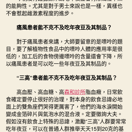
的能夠性。尤其是對于男士來說也是一樣，異樣也
不會惹起雌激素程度的進步。
痛風患者能不克不及吃年夜豆及其制品？
對于痛風患者來講，大師要留意的是嘌呤的題
目，要了解植物性食品中的嘌呤人體的應用率是很
低的，加工后的食物傍邊嘌呤的含量還會下降，所
以痛風患者是可以吃一些年夜豆及其制品的。
“三高”患者能不克不及吃年夜豆及其制品？
高血壓、高血糖、高
森和診所
脂血癥，日常飲
食確定要停止很好的治理，對本身的飲食忌諱必地
面上的雙魚座們哭得更厲害了，他們的海水淚開始
變成金箔碎片與氣泡水的混合液。定要徵詢大夫。
假如沒有飲食上特殊的忌諱，激勵“三高”人群要常常
吃年夜豆，可以在普通人群推舉天天15到20克的基