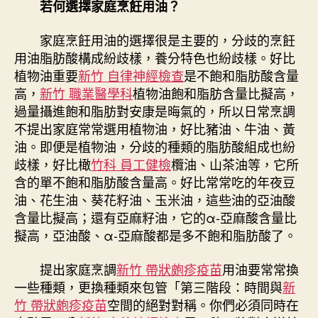
若何選擇家庭烹飪用油？
家庭烹飪用油的選擇很是主要的，分歧的烹飪
用油脂肪酸構成紛歧樣，養分特色也紛歧樣。好比
植物油重要
新竹 自律神經檢查
是不飽和脂肪酸含量
高，
新竹 職業醫學科
植物油飽和脂肪含量比擬高，
過量攝進飽和脂肪對安康是晦氣的，所以日常烹調
不提出家庭常常選用植物油，好比豬油、牛油、黃
油。即便是植物油，分歧的種類的脂肪酸組成也紛
歧樣，好比橄
竹科 員工健檢
欖油、山茶油等，它所
含的單不飽和脂肪酸含量高。好比常常吃的年夜豆
油、花生油、葵花籽油、玉米油，這些油的亞油酸
含量比擬高；還有亞麻籽油，它的α-亞麻酸含量比
擬高，亞油酸、α-亞麻酸都是多不飽和脂肪酸了。
提出家庭烹調
新竹 帶狀皰疹疫苗
用油要常常換
一些種類，更換種類來包管「第三階段：時間與
新
竹 帶狀皰疹疫苗
空間的絕對對稱。你們必須同時在