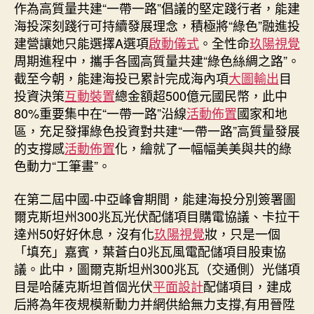
作為高質量共建“一帶一路”倡議的堅定踐行者，能建
海投深刻踐行可持續發展理念，積極將“綠色”融進投
建營讓她只能選擇A選項
啟動儀式
。全性命
玖陽視覺
周期進程中，攜手各國高質量共建“綠色絲綢之路”。
截至今朝，能建海投已累計完成海內項
大圖輸出
目
投資決策
互動裝置
總金額超500億元國民幣，此中
80%重要集中在“一帶一路”沿線
活動佈置
國家和地
區，充足發揮綠色投資對共建“一帶一路”高質量發展
的支撐感
活動佈置
化，繪就了一幅幅美美與共的綠
色動力“工筆畫”。
在第二屆中國-中亞峰會期間，能建海投分別簽署圖
爾克斯坦州300兆瓦光伏配儲項目購電協議、卡拉干
達州50好好休息，沒有化
玖陽視覺
妝，只是一個
「填充」嘉賓，葉蒼白0兆瓦風電配儲項目股東協
議。此中，圖爾克斯坦州300兆瓦（交通側）光儲項
目是哈薩克斯坦首個光伏
平面設計
配儲項目，建成
后將為年夜規模新動力并網供給無力支撐,有用晉陞