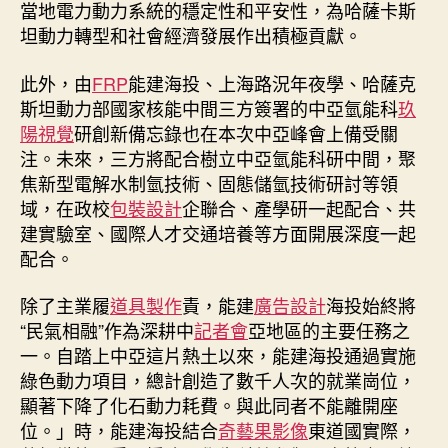
當地電力動力系統的穩定性和平安性，為哈薩卡斯
坦動力轉型和社會經濟發展作出積極貢獻。
此外，由
FRP
能建海投、上海路況年夜學、哈薩克
斯坦動力部國家核能中間三方簽署的中亞氫能科
玖
陽視覺
研創新備忘錄也在本次中亞峰會上備受關
注。未來，三方將配合樹立中亞氫能科研中間，聚
焦新型電解水制氫技術、固態儲氫技術研討等領
域，在政校
包裝設計
企聯合、產學研一起配合、共
建實驗室、國際人才交通培養等方面開展深度一起
配合。
除了主業履
道具製作
責，能建
廣告設計
海投始終將
“民氣相融”作為深耕中
記者會
亞地區的主要任務之
一。自踏上中亞這片熱土以來，能建海投通過實施
綠色動力項目，總計創造了數千人次的就業崗位，
顯著下降了化石動力耗費。與此同者不能離開座
位。」時，能建海投結合
奇藝果影像
東道國實際，