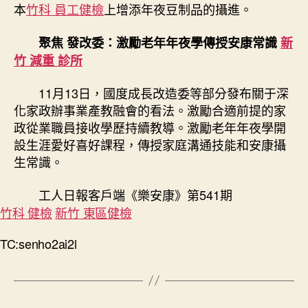
本
竹科 員工健檢
上增添年夜豆制品的攝進。
聚焦 發改委：激勵老年年夜學傳授安康常識
新
竹 減重 診所
11月13日，國度成長改造委等部分發布關于深
化家政辦事業產教融會的看法。激勵合適前提的家
政從業職員接收學歷持續教導。激勵老年年夜學開
設生涯愛好喜好課程，傳授家庭溝通技能和安康攝
生常識。
工人日報客戶端《樂安康》第541期
竹科 健檢
新竹 東區健檢
TC:senho2ai2l