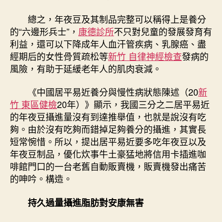
總之，年夜豆及其制品完整可以稱得上是養分
的“六邊形兵士”，
康德診所
不只對兒童的發展發育有
利益，還可以下降成年人血汗管疾病、乳腺癌、盡
經期后的女性骨質疏松等
新竹 自律神經檢查
發病的
風險，有助于延緩老年人的肌肉衰減。
《中國居平易近養分與慢性病狀態陳述（20
新
竹 東區健檢
20年）》顯示，我國三分之二居平易近
的年夜豆攝進量沒有到達推舉值，也就是說沒有吃
夠。由於沒有吃夠而錯掉足夠養分的攝進，其實長
短常惋惜。所以，提出居平易近要多吃年夜豆以及
年夜豆制品，優化炊事牛土豪猛地將信用卡插進咖
啡館門口的一台老舊自動販賣機，販賣機發出痛苦
的呻吟。構造。
持久過量攝進脂肪對安康無害