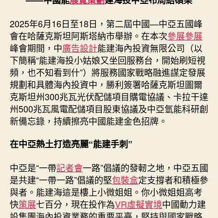
——中國能
展覽策劃
建海投中亞布局結碩果
國
08
2025年6月16日至18日，第二屆中國—中亞五國峰
靠
會在哈薩克斯坦阿斯塔納市舉辦。在本次
參展
參展
設
計
峰會期間，中
廣告設計
能建海內投資無限公司（以
模
下簡稱“能建海投小姑娘又坐回服務台，開始刷短視
型
頻，也不知看到什”）將服務國家戰略融進謀定發展
能
規劃和具體海內投資中，勝利簽署哈薩克斯坦圖爾
建
克斯坦州300兆瓦光伏配儲項目購電協議、卡拉干達
海
州500兆瓦風電配儲項目股東協議及中亞氫能科研創
投
新備忘錄，持續擦亮中國能建金色招牌。
中
亞
再
在中亞熱土打造亮麗“能建手刺”
落
子〉
中亞是“一帶
記者會
一路”倡議的發軔之地，中亞五國
中
是共建“一帶一路”倡議的堅
包裝盒
定支撐者和積極參
與者。能建海這是樓上小微姐姐。你小微姐姐高考
快
策展
七百分，現在投作為
VR虛擬實境
中國動力建
設集團海內投資業務的重要平臺，堅持與國家戰略