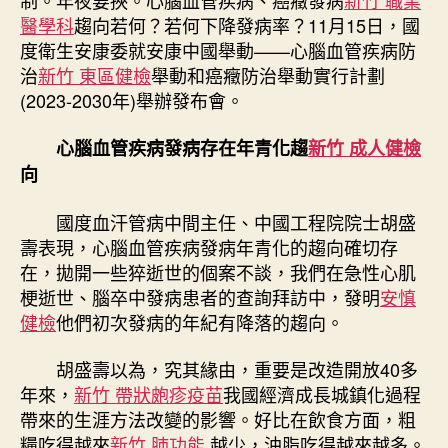
癥
醫學科
趨向若何？若何下降發病率？11月15日，國
發
度衛生安康委就安康中國舉動——心腦血管疾病防
病
治
新竹 東區健檢
舉動和癌癥防治舉動實行計劃
趨
(2023-2030年)舉辦發布會。
向
若
何？
心腦血管疾病發病存在年青化趨
新竹 成人健檢
威
向
望
專
國度血汗管病中間主任、中國工程院院士胡盛
家
壽表現，心腦血管疾病發病年青化的趨向確切存
解
在，拋開一些猝逝世的個案不談，我們在急性心肌
讀〉
梗逝世、腦卒中發病患者的查詢拜訪中，發明
安慎
中
健檢
他們初次發病的年紀有降落的趨向。
胡盛壽以為，究其緣由，重要是改造開放40多
年來，
新竹 帶狀皰疹疫苗
我國經濟成長城鎮化過程
帶來的生涯方法改變的影響。好比在飲食方面，粗
糧吃得越來
新竹 肺功能
越少，油脂吃得越來越多。