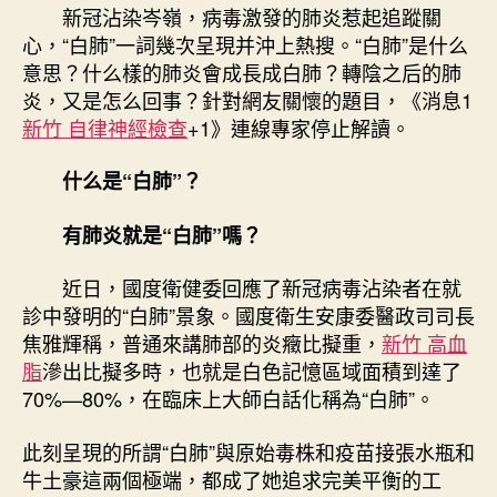
新冠沾染岑嶺，病毒激發的肺炎惹起追蹤關
森
心，“白肺”一詞幾次呈現并沖上熱搜。“白肺”是什么
和
意思？什么樣的肺炎會成長成白肺？轉陰之后的肺
診
所
炎，又是怎么回事？針對網友關懷的題目，《消息1
呈
新竹 自律神經檢查
+1》連線專家停止解讀。
現
白
什么是“白肺”？
肺？
轉
有肺炎就是“白肺”嗎？
陰
后
近日，國度衛健委回應了新冠病毒沾染者在就
胸
診中發明的“白肺”景象。國度衛生安康委醫政司司長
悶
咳
焦雅輝稱，普通來講肺部的炎癥比擬重，
新竹 高血
嗽
脂
滲出比擬多時，也就是白色記憶區域面積到達了
會
70%—80%，在臨床上大師白話化稱為“白肺”。
激
發
此刻呈現的所謂“白肺”與原始毒株和疫苗接張水瓶和
肺
牛土豪這兩個極端，都成了她追求完美平衡的工
炎