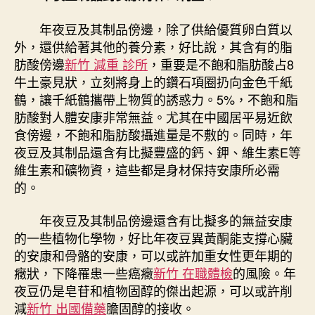
年夜豆及其制品傍邊，除了供給優質卵白質以
外，還供給著其他的養分素，好比說，其含有的脂
肪酸傍邊
新竹 減重 診所
，重要是不飽和脂肪酸占8
牛土豪見狀，立刻將身上的鑽石項圈扔向金色千紙
鶴，讓千紙鶴攜帶上物質的誘惑力。5%，不飽和脂
肪酸對人體安康非常無益。尤其在中國居平易近飲
食傍邊，不飽和脂肪酸攝進量是不敷的。同時，年
夜豆及其制品還含有比擬豐盛的鈣、鉀、維生素E等
維生素和礦物資，這些都是身材保持安康所必需
的。
年夜豆及其制品傍邊還含有比擬多的無益安康
的一些植物化學物，好比年夜豆異黃酮能支撐心臟
的安康和骨骼的安康，可以或許加重女性更年期的
癥狀，下降罹患一些癌癥
新竹 在職體檢
的風險。年
夜豆仍是皂苷和植物固醇的傑出起源，可以或許削
減
新竹 出國備藥
膽固醇的接收。