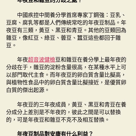
年夜豆和雜豆的分歧之處？
烹
飪
中國疾控中間養分學首席專家丁鋼強：豆乳、
用
豆腐、腐乳等都是人們傳統常吃的年夜豆制品。年
油？
夜豆有三類，黃豆、黑豆和青豆。其他的豆類回為
專
雜豆，像紅豆、綠豆、蕓豆、蠶豆這些都回于雜
家：
豆。
推
舉
三
年夜
超音波健檢
豆和雜豆在養分學上最年夜的
類
分歧在于，雜豆的淀粉含量很高，在某種水平上可
人
以部門取代主食。而年夜豆的卵白質含量比擬高，
吃
與植物性食品中的卵白質含量比擬接近，是優質卵
年
白質的傑出起源。
夜
豆
年夜豆的三年夜成員，黃豆、黑豆和青豆在養
制
分成分上差別是不年夜的，彼此之間是可以替換
品〉
中
的，可是年夜豆和雜豆不克不及相互替換。
年夜豆制品對安康有什么利益？