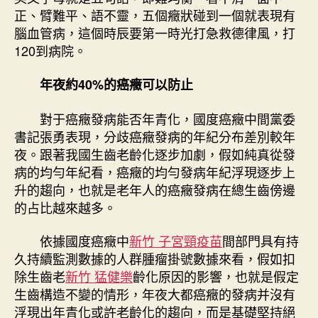
正、臂難平、語不靈，五個癥狀碰到一個就表現有
腦血管病，這個時辰要第一時光打急救德律風，打
120到病院。
年夜約40%的癌癥可以防止
對于癌癥發病能否年青化，國度癌癥中間黨委
書記張勇表現，分歧癌癥發病的年紀分布差別較年
夜。跟著我國生齒老齡化逐步加劇，假如純真從發
病的均勻年紀看，癌癥的均勻發病年紀浮現逐步上
升的趨向，也就是老年人的癌癥發病在總生齒傍邊
的占比越來越多。
依據國度癌癥中
新竹 子宮頸疫苗
間部門具有持
久持續監測數據的人群腫瘤掛號數據來看，假如扣
除生齒老
新竹 猛健樂
齡化原因的影響，也就是假定
生齒構造不變的情形，年夜大都癌癥的發病并沒有
浮現出年青化或許老齡化的趨向，而是基礎堅持絕