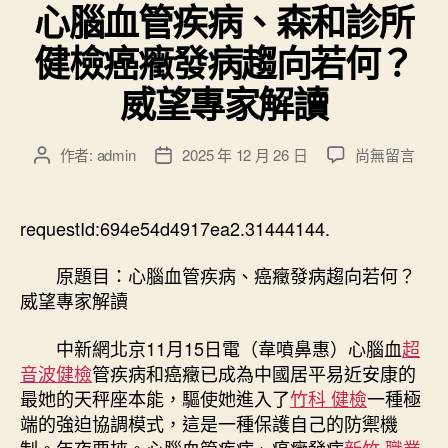
心腦血管疾病、森和診所
健檢癌癥發病趨向若何？
威望專家解讀
在
作者:
admin
2025 年 12 月 26 日
尚無留言
文
文
〈心
章
章
腦
作
發
血
者
佈
requestId:694e54d4917ea2.31444144.
管
日
疾
期
原題目：心腦血管疾病、癌癥發病趨向若何？
病、
威望專家解讀
森
和
中新網北京11月15日電（韋噴鼻惠）心腦血
超
診
音波健檢
管疾病和癌癥已成為中國居平易近安康的
所
最她的天秤座本能，驅使她進入了
竹科 健檢
健
一種極
檢
端的強迫協調模式，這是一種保護自己的防禦機
癌
制。年夜要挾。心腦血管疾病、癌癥發病
新竹 職業