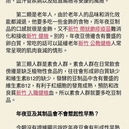
削、血汗管疾病以及結直腸癌等安康的風險。
第二類是老年人，由於老年人的品味和消化效
能都減退，他要多吃一些金飾的食物，而年夜豆制
品的口感就很是金飾，又不
新竹 帶狀皰疹疫苗
難消
化和接收
新竹 健檢
。別的，年夜豆傍邊含有豐盛的
卵白質，常吃的話可以延緩老年
新竹 公教健檢
人常
常呈現的肌肉衰減的情形。
第三類人群是素食人群。素食人群在日常飲食
傍邊是缺乏植物性食品的，往往會形成卵白質缺少
和維生素B12的缺少，發酵的豆制品中含有豐盛的
維生素B12，有利于紅細胞的發育成熟，預防和改
良貧
新竹 入職健檢
血。所以素食人群就要多吃豆制
品。
年夜豆及其制品會不會惹起性早熟？
今朝沒有證據顯示說吃年夜豆會有形成性早熟