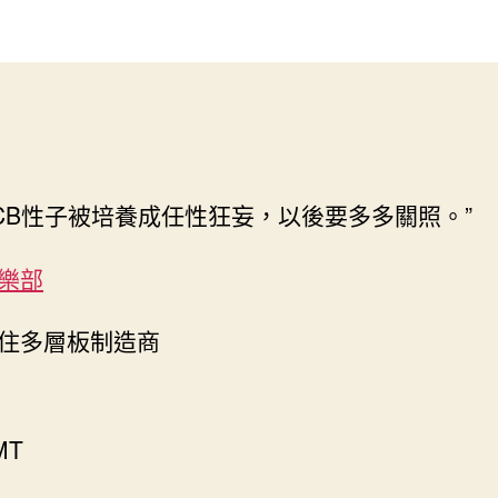
有
作
發
源
者
佈
直
日
插
期
晶
振
聊
包
CB性子被培養成任性狂妄，以後要多多關照。”
養
網
樂部
8.388608
規
格
住多層板制造商
書〉
中
MT