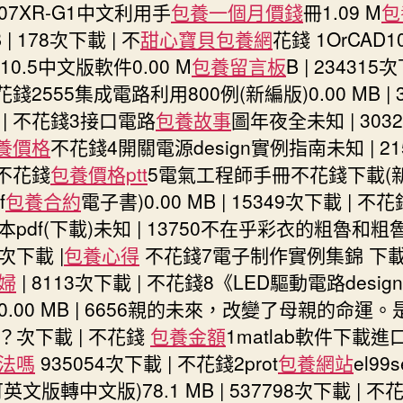
207XR-G1中文利用手
包養一個月價錢
冊1.09 M
包
 | 178次下載 | 不
甜心寶貝包養網
花錢 1OrCAD1
D10.5中文版軟件0.00 M
包養留言板
B | 234315
不花錢2555集成電路利用800例(新編版)0.00 MB | 3
 | 不花錢3接口電路
包養故事
圖年夜全未知 | 303
養價格
不花錢4開關電源design實例指南未知 | 21
 不花錢
包養價格ptt
5電氣工程師手冊不花錢下載(
f
包養合約
電子書)0.00 MB | 15349次下載 | 不
本pdf(下載)未知 | 13750不在乎彩衣的粗魯和粗
次下載 |
包養心得
不花錢7電子制作實例集錦 下
婦
| 8113次下載 | 不花錢8《LED驅動電路desig
0.00 MB | 6656親的未來，改變了母親的命運
？次下載 | 不花錢
包養金額
1matlab軟件下載進口
法嗎
935054次下載 | 不花錢2prot
包養網站
el99
英文版轉中文版)78.1 MB | 537798次下載 | 不