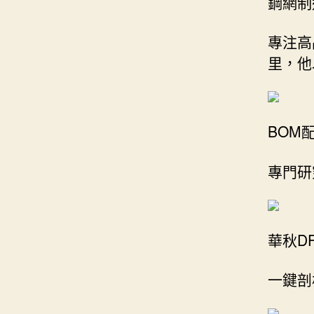
鋼網制
專注高
里，他
BOM
專門研
華秋D
一鍵剖析