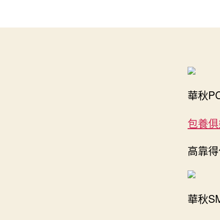
華秋P
包養俱
高靠得
華秋S