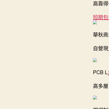
高靠得
短期包
華秋商
自營現
PCB L
高多層