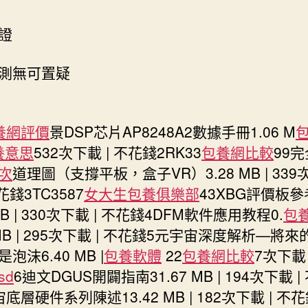
證
測無可置疑
養網評價
景DSP芯片AP8248A2數據手冊1.06 M
養意思
532次下載 | 不花錢2RK33
包養網比較
99
次
道理圖（支撐平板，盒子VR）3.28 MB | 339
不花錢3TC3587
女大生包養俱樂部
43XBG評價板
 MB | 330次下載 | 不花錢4DFM軟件應用教程0.
包
 MB | 295次下載 | 不花錢5元宇宙深度解析—將來
泡沫6.40 MB |
包養軟體
22
包養網比較
7次下載 
sd
6迪文DGUS開闢指南31.67 MB | 194次下載 
底層硬件系列陳述13.42 MB | 182次下載 | 不