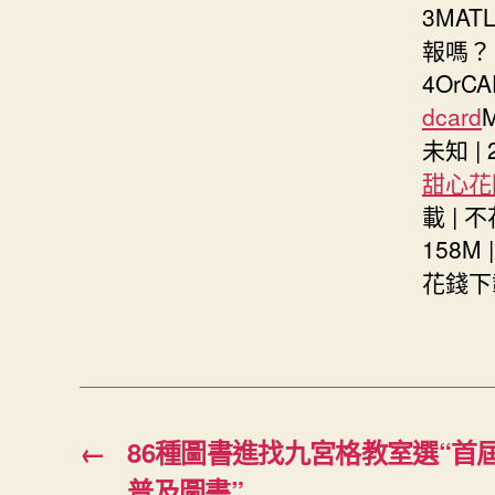
3MA
報嗎？ 
4OrC
dcard
未知 |
甜心花
載 |
158M
花錢下載
←
86種圖書進找九宮格教室選“首
普及圖書”