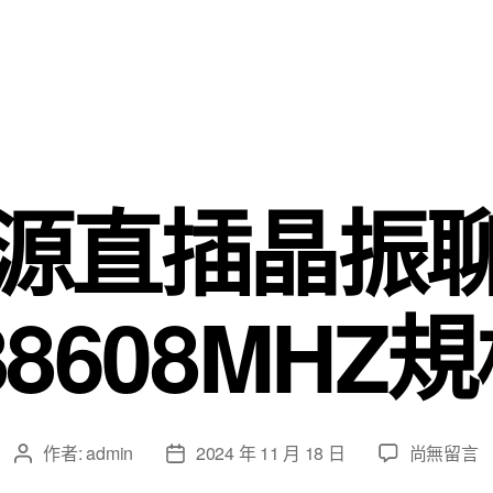
有源直插晶振
388608MHZ
在
作者:
admin
2024 年 11 月 18 日
尚無留言
文
文
〈PXO
章
章