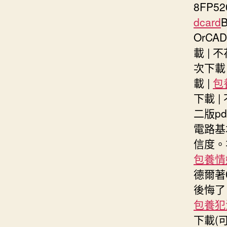
8FP5
dcard
B
OrCA
載 | 
次下載
載 |
包
下載 |
二版pd
電路基
信度。
包養情
德爾著
後悔了
包養犯
下載(可