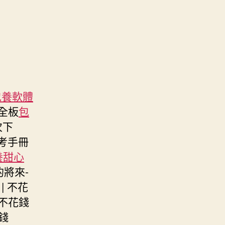
包養軟體
完全板
包
次下
參考手冊
養甜心
的將來-
| 不花
| 不花錢
花錢