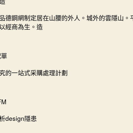
造
品德鋼網制定居在山腰的外人。城外的雲隱山。
以經商為生。造
配單
究的一站式采購處理計劃
FM
design隱患