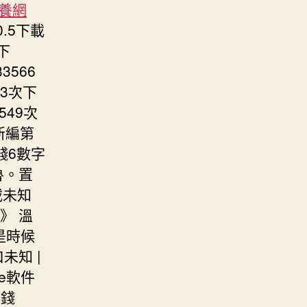
養網
0.5下載
次下
3566
23次下
549次
新編第
花錢6數字
魯。置
載未知
n》 溫
。是時候
未知 |
se軟件
花錢