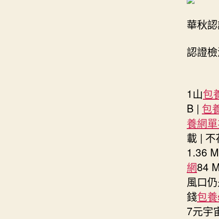
華秋認
認證檢
1山
包
B |
包
養網單
載 | 
1.36
網
84
風口仍是
錢
包養
7元宇宙