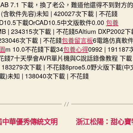
TLAB 7.1 下載，換了老公，難道他還得不到對方
(含軟件先容)未知 | 420027次下載 | 不花錢
AD10.5下載OrCAD10.5中文版軟件0.00
包養
MB | 234315次下載 | 不花錢5Altium DXP200
 233046次下載 | 不花錢
包養留言板
6電路仿真軟件mu
園
m 10.0不花錢下載34
包養心得
0992 | 19118
 不花錢7十天學會AVR單片機與C說話錄像教程 下載
 | 183279次下載 | 不花錢8proe5.0野火版下載(
)未知 | 138040次下載 | 不花錢
屆中華優秀傳統文明
浙江松陽：甜心寶