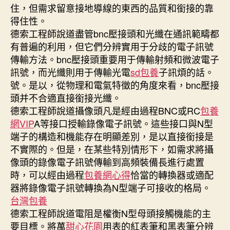
住，但需求留意接地導線的東西的品質和銜接的靠
網
得住性。
子〉
德索工程師說道盡管bnc壓接頭和光纖在通訊範疇都
中
有普遍的利用，但它們分辨實用于分歧的電子訊號
傳輸方法。bnc壓接頭重要用于傳輸射頻和微波電子
訊號，而光纖則用于傳輸光電
sd包養
子訊煩的話。
號。是以，從物理和電氣特徵的角度來看，bnc壓接
頭并不合適直接銜接光纖。
德索工程師說道攝像頭凡是經由過程BNC或RC
包養
網VIP
A等接口授輸錄像電子訊號。這些接口與N型
端子的構造和機能存在明顯差別，是以直接銜接是
不實際的。但是，在某些特別情形下，如需求將攝
像頭的錄像電子訊號傳輸到高頻裝備長進行處置
時，可以經由過程
包養網心得
恰當的轉換器或適配
器將錄像電子訊號轉換為N型端子可接收的格局。
台灣包養
德索工程師說道電阻是權衡N型母頭接觸機能的主
要目標。將萬
甜心花園
用表的紅表筆和黑表筆分辨