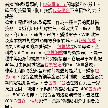
銜接到N型母頭的中
包養網dcard
間導體和外殼上。
確保銜接堅固，防止接觸
包養平台
不良招致的丈量
誤差。
德索工程師說道N型母頭，作為一種主要的同軸銜
接器，普遍利用于無線通訊、微波丈量、航天、醫
療、商用car 、通信、電信、播送電子、WIFI收集
及產業機械對機械通訊等多個範疇。以
短期包養
下
是對N型母頭的具體解讀。
包養站長
N型母頭，全
稱為Nut Connector（
包養網站
螺母銜接器），是一
種中等鉅細的螺紋RF射頻銜接器。它最早于20世紀
40年月由貝爾試驗室
包養管道
的Paul Neill發現，
德索工程師說道N型母頭的殼體凡是采用不銹鋼
包
養app
、鋁合金或黃銅等金屬資料制成。這些金屬資
料的熔點絕對較高，普
包養平台
通在幾百到上千攝
氏度之間。例如，不銹鋼的熔點凡是在1400
包養故
事
-1500℃擺佈，而鋁合金的熔點則較低，普通在
600℃
包養一個月
擺佈。黃銅的熔點則介于兩者之
間。