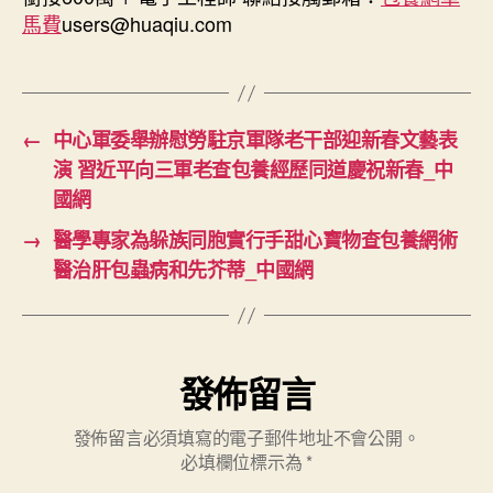
馬費
users@huaqiu.com
←
中心軍委舉辦慰勞駐京軍隊老干部迎新春文藝表
演 習近平向三軍老查包養經歷同道慶祝新春_中
國網
→
醫學專家為躲族同胞實行手甜心寶物查包養網術
醫治肝包蟲病和先芥蒂_中國網
發佈留言
發佈留言必須填寫的電子郵件地址不會公開。
必填欄位標示為
*