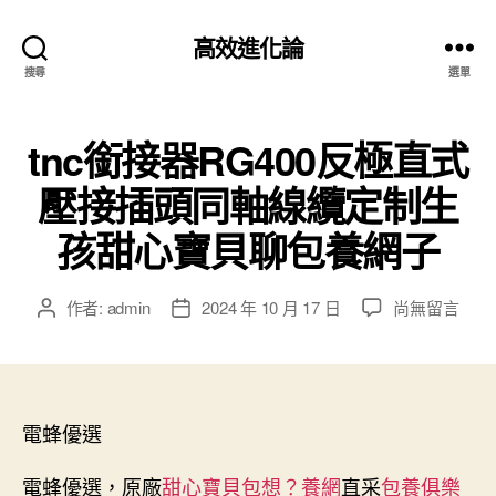
高效進化論
搜尋
選單
tnc銜接器RG400反極直式
壓接插頭同軸線纜定制生
孩甜心寶貝聊包養網子
在
作者:
admin
2024 年 10 月 17 日
尚無留言
文
文
〈tnc
章
章
銜
作
發
接
者
佈
器
日
RG400
電蜂優選
期
反
極
電蜂優選，原廠
甜心寶貝包想？養網
直采
包養俱樂