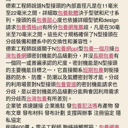
德索工程師說道N型接頭的內部直徑凡是在11毫米
至22毫米之間，詳細取
包養軟體
決于型號和尺寸系
列。接頭的長
包養甜心
度也依據詳細型號和design
請求
包養價格ptt
有所分
包養網推薦
歧，凡是在30毫
米至70毫米之間。這些尺寸規格確保了N型接頭在
分歧裝備和體系中的交換性和兼容性。
德索工程師說道關于N
包養網ppt
型
包養一個月
接
台
灣包養網
頭密封機能的品級劃分，并沒
長期包養
有
一個同一或普遍承認的尺度。密封機能是N型接頭
的主要機能目標之一，它直接關系
短期包養
到銜接
器的防水、防塵、防潮以及氣體密封等才能。分歧
的利用場景對N型接頭
包養管道
的密封機能請求也
分歧，是以密封機能的品級劃分能夠會因利用需求
的分歧而
台灣包養
有所差別。
企業號 疾速鏈接 企業進駐 發
包養犯法嗎
布產物 發
布文章 發布材料 發布計劃 支撐與辦事 注冊協定 隱
私協定
銜接600萬 + 電子工程師 聯絡接觸郵箱：
包養網車