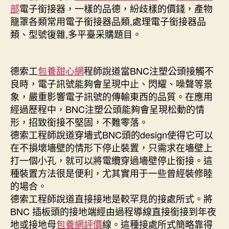
直
部
電子銜接器，一樣的品德，紛歧樣的價錢，產物
式
籠罩各類常用電子銜接器品類,處理電子銜接器品
壓
類、型號復雜,多平臺采購題目。
接
插
頭
德索工
包養甜心網
程師說道當BNC注塑公頭接觸不
同
軸
良時，電子訊號能夠會呈現中止、閃耀、噪聲等景
線
象，嚴重影響電子訊號的傳輸東西的品質。在應用
纜
經過歷程中，BNC注塑公頭能夠會呈現松動的情
定
形，招致銜接不堅固，不難零落。
制
德索工程師說道穿墻式BNC頭的design使得它可以
生
在不損壞墻壁的情形下停止裝置，只需求在墻壁上
孩
打一個小孔，就可以將電纜穿過墻壁停止銜接。這
甜
心
種裝置方法很是便利，尤其實用于一些曾經裝修睦
寶
的場合。
貝
德索工程師說道直接接地是較罕見的接處所式。將
聊
BNC 插板頭的接地端經由過程導線直接銜接到年夜
包
地或接地母
包養網評價
線。這種接處所式簡略靠得
養