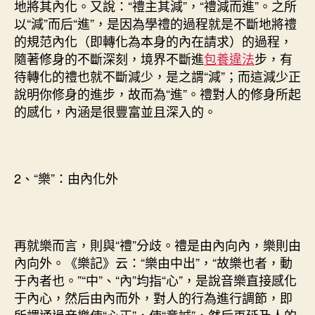
地將其內化。又說：“禮主其減”，“禮減而進”。之所
以“減”而后“進”，是因為學禮的過程就是不斷地將禮
的規范內化（即轉化為本身的內在請求）的過程，
隨著修身的不斷深刻，境界不斷進
包養違法
步，有
待轉化的禮也就不斷減少，是之謂“減”；而這減少正
說明你修身的進步，故而為“進”。禮對人的修身所起
的感化，內涵是很豐富並且深入的。
2、“樂”：由內化外
再就樂而言，則與“禮”分歧。禮是由內向內，樂則由
內向外。《樂記》云：“樂由中出”，“故樂也者，動
于內者也。”“中”、“內”均指“心”，是說音樂直接感化
于內心，然后由內而外，對人的行為進行調節，即
所謂通過音樂使“心正”，使“意誠”，然后再延及人的