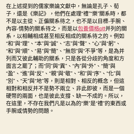
在上述提到的儒家樂論文獻中，無論是孔子、荀
子，還是《樂記》，他們在處理“禮”“樂”關系時，都
不是以主從、正偏關系待之，也不是以目標-手腕、
內容-情勢的關系待之，而是以
包養價格ptt
并列的關
系，以相輔相成甚至相反相成的關系待之的。例如
“和”與“理”、“本”與“誠”、“志”與“聲”、“心”與“躬”、
“和”與“順”、“易”與“簡”、“無怨”與“不爭”等，是為并
列而又彼此輔助的關系，只是各從分歧的角度和方
面言之罷了；而“同”與“異”、“內”與“外”、“簡”與
“盈”、“進”與“反”、“親”與“敬”、“和”與“序”、“化”與
“別”、“天”與“地”等，則是相對、相反的概念，但這
相對和相反并不是勢不兩立、非此即彼，而是一個
硬幣的兩面，也是彼此支撐、缺一不成的。所以，
在這里，不存在我們凡是以為的“樂”是“禮”的東西或
手腕或情勢的問題。