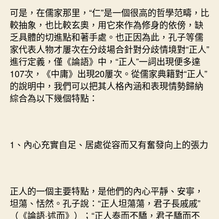
可是，在儒家那里，“仁”是一個很高的哲學范疇，比
較抽象，也比較玄奧，用它來作為修身的依傍，缺
乏具體的切進點和著手處。也正因為此，孔子等儒
家代表人物才屢次在分歧場合針對分歧情境對“正人”
進行定義，僅《論語》中，“正人”一詞出現便多達
107次，《中庸》出現20屢次。從儒家典籍對“正人”
的說明中，我們可以把其人格內涵和表現情勢歸納
綜合為以下幾個特點：
1、內心充實自足、居處從容而又有奮發向上的張力
正人的一個主要特點，是他們的內心平靜、安寧，
坦蕩、恬然。孔子說：“正人坦蕩蕩，君子長戚戚”
（《論語·述而》）；“正人泰而不驕，君子驕而不