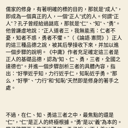
儒家的修身，有著明確的標的目的，那就是“成人”，
即成為一個真正的人，一個“正人”式的人。何謂“正
人”？孔子曾經給過謎底，那就是“仁”、“知”、“勇”。
他曾謙虛地說：“正人道者三，我無能焉：仁者不
憂，知者不惑，勇者不懼。”（《論語·憲問》）正人
的這三種品德之說，被其后學接收下來，并加以進
一個步驟的說明。《中庸》作者充足確定這三者是
正人的基礎品德，認為“知、仁、勇，三者，全國之
達德也”。并進一個步驟剖析三者的具體內容，指
出：“好學近乎知，力行近乎仁，知恥近乎勇。”那
么，“好學”、“力行”和“知恥”天然即是修身的著手之
處。
不過，在仁、知、勇這三者之中，最焦點的還是
“仁”，“仁”是正人的終極根據。“勇”是以“義”為本的。