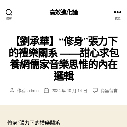
高效進化論
搜尋
選單
【劉承華】“修身”張力下
的禮樂關系 ——甜心求包
養網儒家音樂思惟的內在
邏輯
在
作者:
admin
2024 年 10 月 14 日
尚無留言
文
文
〈【劉
章
章
承
作
發
華】
者
佈
“修
日
身”
“修身”張力下的禮樂關系
期