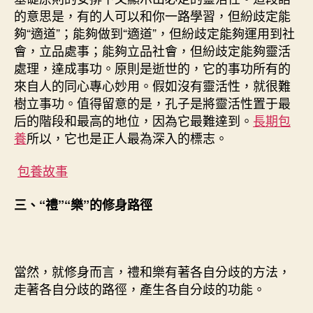
的意思是，有的人可以和你一路學習，但紛歧定能
夠“適道”；能夠做到“適道”，但紛歧定能夠運用到社
會，立品處事；能夠立品社會，但紛歧定能夠靈活
處理，達成事功。原則是逝世的，它的事功所有的
來自人的同心專心妙用。假如沒有靈活性，就很難
樹立事功。值得留意的是，孔子是將靈活性置于最
后的階段和最高的地位，因為它最難達到。
長期包
養
所以，它也是正人最為深入的標志。
包養故事
三、“禮”“樂”的修身路徑
當然，就修身而言，禮和樂有著各自分歧的方法，
走著各自分歧的路徑，產生各自分歧的功能。