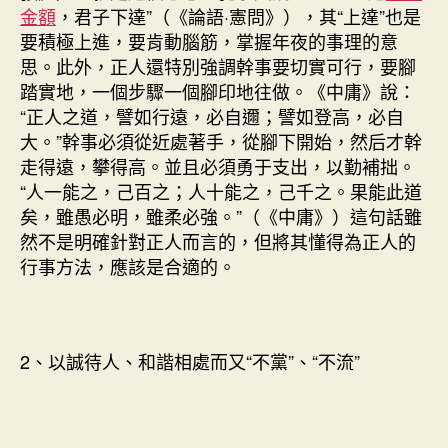
金額
，君子下達”（《論語·憲問》），其“上達”也是
要積極上進，要肯動腦筋，掌握年夜的事理的意
思。此外，正人還特別強調幹事要切實可行，要腳
踏實地，一個步驟一個腳印地往做。《中庸》說：
“正人之道，譬如行遠，必自邇；譬如登高，必自
大。”幹事必須從近處著手，從腳下開始，然后才幹
走得遠，攀得高。並且必須勇于支出，以勤補拙。
“人一能之，己百之；人十能之，己千之。果能此道
矣，雖愚必明，雖柔必強。”（《中庸》）這句話雖
然不是明確針對正人而言的，但將其懂得為正人的
行事方法，應該是合適的。
2、以誠待人、和諧相處而又“不黨”、“不流”