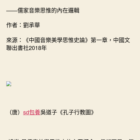
張
力
——儒家音樂思惟的內在邏輯
下
的
作者：劉承華
禮
樂
來源：《中國音樂美學思惟史論》第一章，中國文
關
聯出書社2018年
系
——
甜
心
求
包
養
網
儒
家
（唐）
sd包養
吳道子《孔子行教圖》
音
樂
思
惟