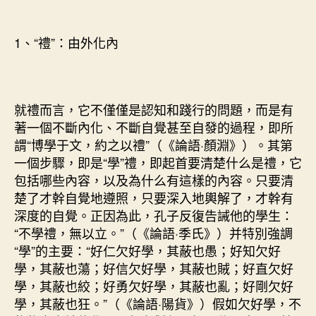
1、“禮”：由外化內
就禮而言，它不僅僅是認知和踐行的問題，而是有
著一個不斷內化、不斷自覺甚至自發的過程，即所
謂“博學于文，約之以禮”（《論語·顏淵》）。其第
一個步驟，即是“學”禮，即起首要清楚什么是禮，它
包括哪些內容，以及為什么有這樣的內容。只要清
楚了才幹自覺地遵照，只要深入地輿解了，才幹有
深度的自覺。正因為此，孔子反復告誡他的學生：
“不學禮，無以立。”（《論語·季氏》）并特別強調
“學”的主要：“好仁欠好學，其蔽也愚；好知欠好
學，其蔽也蕩；好信欠好學，其蔽也賊；好直欠好
學，其蔽也絞；好勇欠好學，其蔽也亂；好剛欠好
學，其蔽也狂。”（《論語·陽貨》）假如欠好學，不