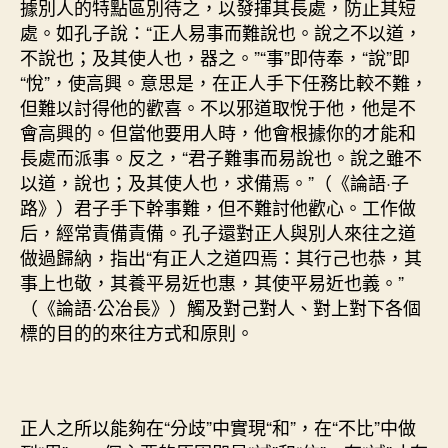
據別人的特點區別待之，以發揮其長處，防止其短
處。如孔子說：“正人易事而難說也。說之不以道，
不說也；及其使人也，器之。”“事”即侍奉，“說”即
“悅”，使高興。意思是，在正人手下任務比較不難，
但難以討得他的歡喜。不以邪道取悅于他，他是不
會高興的。但當他要用人時，他會根據你的才能和
長處而派事。反之，“君子難事而易說也。說之雖不
以道，說也；及其使人也，求備焉。”（《論語·子
路》）君子手下幹事難，但不難討他歡心。工作做
后，經常責備責備。孔子還對正人與別人來往之道
做過歸納，指出“有正人之道四焉：其行己也恭，其
事上也敬，其養平易近也惠，其使平易近也義。”
（《論語·公冶長》）觸及對己對人、對上對下各個
標的目的的來往方式和原則。
正人之所以能夠在“分歧”中實現“和”，在“不比”中做