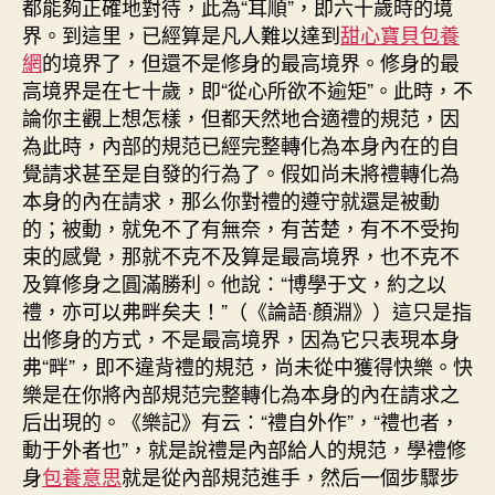
都能夠正確地對待，此為“耳順”，即六十歲時的境
界。到這里，已經算是凡人難以達到
甜心寶貝包養
網
的境界了，但還不是修身的最高境界。修身的最
高境界是在七十歲，即“從心所欲不逾矩”。此時，不
論你主觀上想怎樣，但都天然地合適禮的規范，因
為此時，內部的規范已經完整轉化為本身內在的自
覺請求甚至是自發的行為了。假如尚未將禮轉化為
本身的內在請求，那么你對禮的遵守就還是被動
的；被動，就免不了有無奈，有苦楚，有不不受拘
束的感覺，那就不克不及算是最高境界，也不克不
及算修身之圓滿勝利。他說：“博學于文，約之以
禮，亦可以弗畔矣夫！”（《論語·顏淵》）這只是指
出修身的方式，不是最高境界，因為它只表現本身
弗“畔”，即不違背禮的規范，尚未從中獲得快樂。快
樂是在你將內部規范完整轉化為本身的內在請求之
后出現的。《樂記》有云：“禮自外作”，“禮也者，
動于外者也”，就是說禮是內部給人的規范，學禮修
身
包養意思
就是從內部規范進手，然后一個步驟步