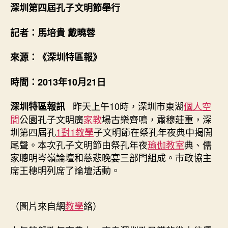
第
深圳第四屆孔子文明節舉行
四
屆
記者：馬培貴 戴曉蓉
找
九
來源：《深圳特區報》
宮
格
時間：2013年10月21日
教
室
孔
昨天上午10時，深圳市東湖
個人空
深圳特區報訊
子
間
公園孔子文明廣
家教
場古樂齊鳴，肅穆莊重，深
文
圳第四屆孔
1對1教學
子文明節在祭孔年夜典中揭開
明
尾聲。本次孔子文明節由祭孔年夜
瑜伽教室
典、儒
節
家聰明岑嶺論壇和慈悲晚宴三部門組成。市政協主
舉
席王穗明列席了論壇活動。
行〉
中
（圖片來自網
教學
絡）