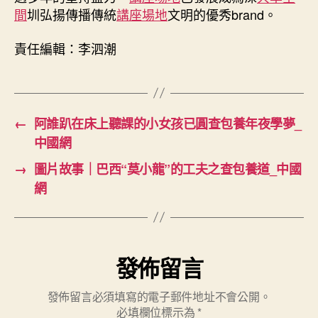
間
圳弘揚傳播傳統
講座場地
文明的優秀brand。
責任編輯：李泗潮
←
阿誰趴在床上聽課的小女孩已圓查包養年夜學夢_
中國網
→
圖片故事｜巴西“莫小龍”的工夫之查包養道_中國
網
發佈留言
發佈留言必須填寫的電子郵件地址不會公開。
必填欄位標示為
*