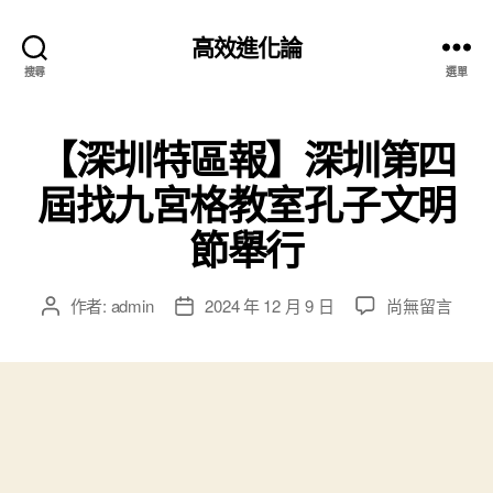
高效進化論
搜尋
選單
【深圳特區報】深圳第四
屆找九宮格教室孔子文明
節舉行
在
作者:
admin
2024 年 12 月 9 日
尚無留言
文
文
〈【深
章
章
圳
作
發
特
者
佈
區
日
報】
期
深
圳