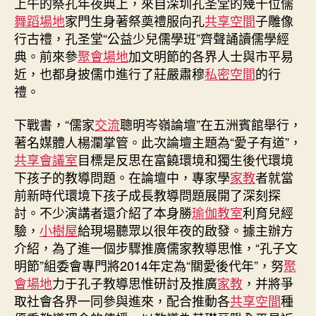
上午的祭孔年夜典上，來自深圳孔圣堂的幾十位儒
舞蹈場地
家門生身著祭奠禮服向孔
共享空間
子雕像
行古禮，孔圣堂“公益少兒儒學班”齊聲誦讀儒學經
典。前來參
聚會場地
加文明節的各界人士與市平易
近，也都身披儒巾進行了莊嚴肅穆
私密空間
的行
禮。
下戰書，“儒家
交流
聰明岑嶺論壇”在五洲賓館舉行，
著名媒體人楊瀾掌管。此次論壇主題為“愛子有道”，
共享會議室
目標是反思在富饒環境和獨生後代環境
下孩子的教導問題。在論壇中，專家學
家教
者就當
前新時代環境下孩子成長教導問題展開了深刻探
討。不少演講者還介紹了本身勝
瑜伽教室
利育兒經
驗，
小樹屋
給現場聽眾以很年夜的啟發。據主辦方
介紹，為了進一個步驟推廣儒家教導思惟，“孔子文
明節”組委會專門將2014年定為“關愛後代年”，努
聚
會場地
力于孔子教導思惟研討及推廣
家教
，并將爭
取社會各界一同參與進來，配合推動各
共享空間
種