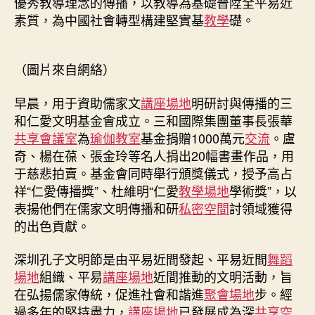
優秀教導理念的傳播，以教導為基礎晉陞全平易近
素質，為中國社會轉型構建堅實基
教學
礎。
（圖片來自網絡）
早晨，用于資助儒家文
講座場地
明研討與傳播的三
和仁愛文明基金會成立。三和國際集團董事長張華
共享會議室
為
瑜伽教室
基金捐贈1000萬元
交流
。盧
奇、楊在葆、張金玲等名人捐出20幅書畫作品，用
于慈悲拍賣。基金會同時舉行頒獎儀式，授予高占
祥“仁愛傳播獎”、杜維明“仁愛
教學場地
學術獎”，以
表揚他們在儒家文明傳播和研
私密空間
討領域獲得
的出色貢獻。
深圳孔子文明節是由平易近間發起、平易近間
舞蹈
場地
組織、平易
講座場地
近間推動的文明活動，旨
在弘揚儒家傳統，促進社會和諧進
聚會場地
步。經
過多年的堅持盡力，
講座場地
已發展成為深
共享空