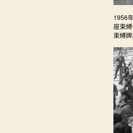
195
座束縛
束縛牌