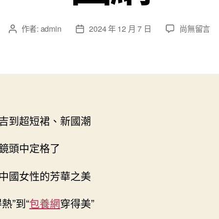
在
作者:
admin
2024 年 12 月 7 日
尚無留言
文
文
〈世
章
章
紀
作
發
光
者
佈
影
日
｜
期
鏡
頭
吉到超短裙、新國潮
下，
跨
查
鏡頭中定格了
包
養
中國女性的芳華之美
app
越
熱”到“
包養網
穿得美”
時
空