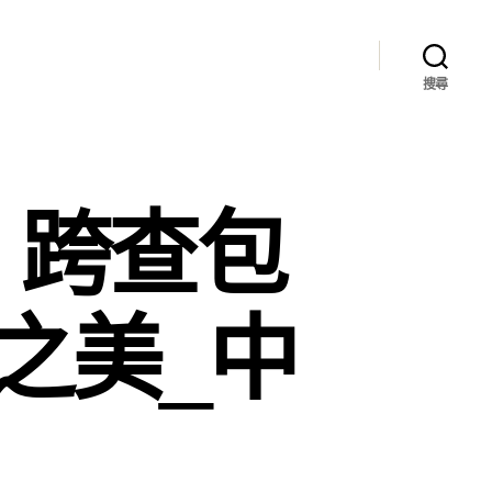
搜尋
，跨查包
之美_中