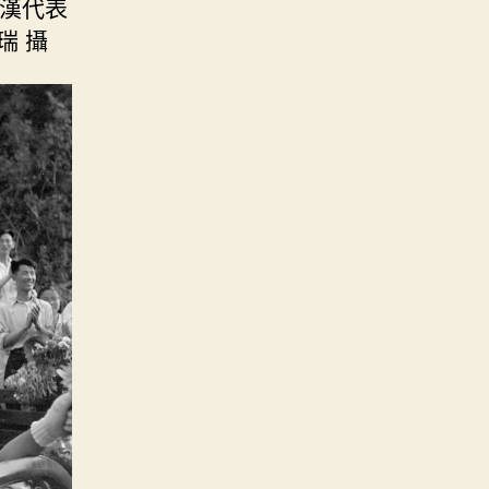
好漢代表
瑞 攝