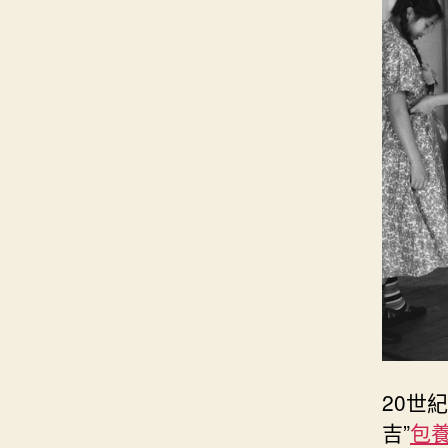
20世
吉”
包