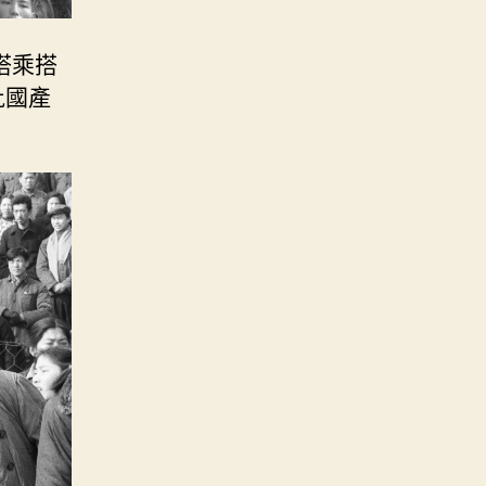
搭乘搭
批國產