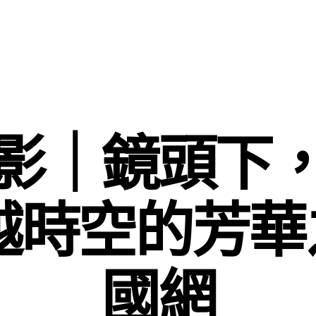
影｜鏡頭下
p越時空的芳華
國網