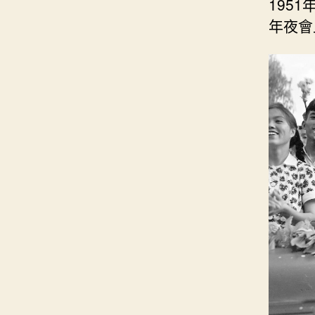
195
年夜會