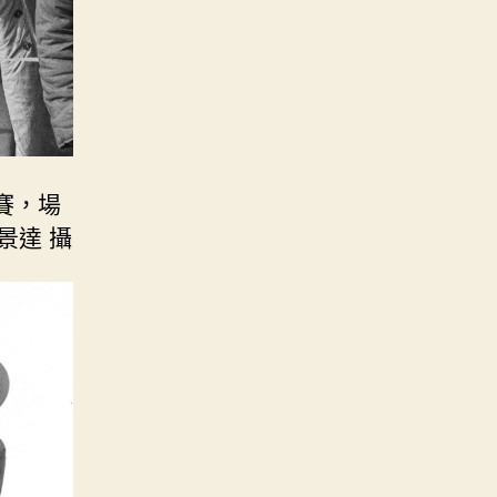
賽，場
景達 攝