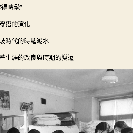
的
穿得時髦”
芳
華
穿搭的演化
之
美
歧時代的時髦潮水
_
中
國
著生涯的改良與時期的變遷
網〉
中