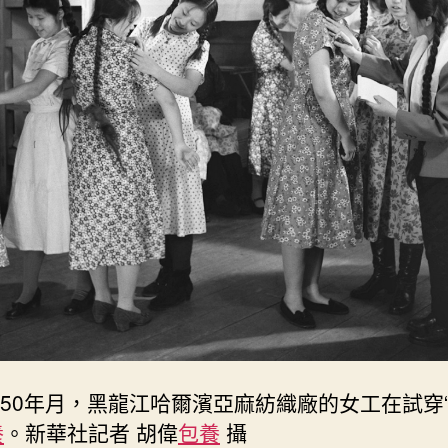
紀50年月，黑龍江哈爾濱亞麻紡織廠的女工在試穿
養
。新華社記者 胡偉
包養
攝