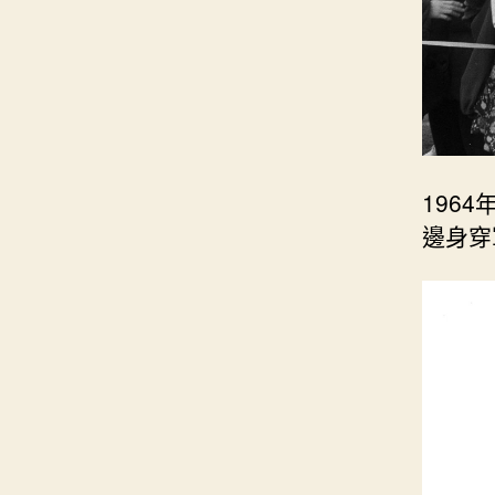
196
邊身穿