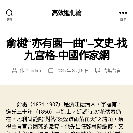
高效進化論
搜尋
選單
俞樾“亦有園一曲”–文史-找
九宮格-中國作家網
在
作者:
admin
2025 年 3 月 9 日
尚無留言
文
文
〈俞
章
章
樾
作
發
“亦
者
佈
有
日
園
俞樾（1821-1907）是浙江德清人，字蔭甫，
期
一
道光三十年（1850）中進士，廷試時以“花落春仍
曲”
在，地利尚艷陽”對答“淡煙疏雨落花天”之詩題，獲
–
得主考官曾國藩的激賞。他先出任翰林院編修，又
文