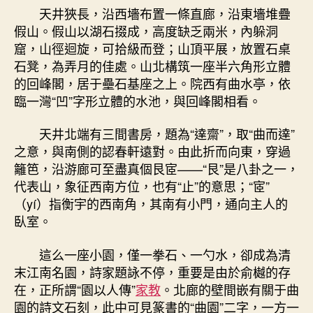
天井狹長，沿西墻布置一條直廊，沿東墻堆疊
假山。假山以湖石掇成，高度缺乏兩米，內躲洞
窟，山徑迴旋，可拾級而登；山頂平展，放置石桌
石凳，為弄月的佳處。山北構筑一座半六角形立體
的回峰閣，居于壘石基座之上。院西有曲水亭，依
臨一灣“凹”字形立體的水池，與回峰閣相看。
天井北端有三間書房，題為“達齋”，取“曲而達”
之意，與南側的認春軒遠對。由此折而向東，穿過
籬笆，沿游廊可至盡真個艮宧——“艮”是八卦之一，
代表山，象征西南方位，也有“止”的意思；“宧”
（yí）指衡宇的西南角，其南有小門，通向主人的
臥室。
這么一座小園，僅一拳石、一勺水，卻成為清
末江南名園，詩家題詠不停，重要是由於俞樾的存
在，正所謂“園以人傳”
家教
。北廊的壁間嵌有關于曲
園的詩文石刻，此中可見篆書的“曲園”二字，一方一