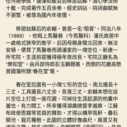
任河南學政，遭彈劾罷官后移居姑蘇，潛心學法術
史-
十載，完成著作五百余卷，經史訓詁、詩詞曲賦無
找
不瀏覽，被尊為國內年夜儒。
九
宮
格-
移居姑蘇后的俞樾，曾是一名“租客”。同治八年
中
（1869），他租上馬醫巷（今馬醫科）潘氏故居中
國
一處格式狹窄的衡宇，后因母親身閩北回來，無法
作
安頓，便買了馬醫巷西頭潘家的一塊空位，新建一
家
所宅院，生涯前提獲得極年夜改良。宅院正廳名為
網〉
“樂知堂”，由兵部侍郎彭玉麟題匾，西側的花廳高懸
中
曾國藩所題“春在堂”匾。
春在堂后面有一小塊“L”形的空位，南北邊長十
三丈，工具邊長六丈余，各寬三丈。俞樾本想在這
片空位上打造一座花圃，可掉往生涯起源的他囊中
羞怯，有力開工，所幸獲得湖廣總督李瀚章、江蘇
布政使恩錫等官員的贊助，才得以構亭筑軒、疊石
開池、栽花種樹。此園的立體好像曲尺，風景又有
波折之趣，故名“曲園”。俞樾親撰《曲園記》，并自