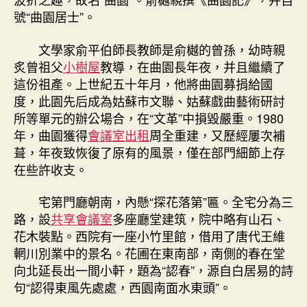
號“曲園居士”。
文學家俞平伯師長教師是俞樾的曾孫，幼時親
炙曾祖父
小樹屋
教導，在曲園長年夜，并且繼續了
這份祖產。上世紀五十年月，他將曲園募捐給國
度，此園先后成為姑蘇市文聯、姑蘇戲曲藝術研討
所等單元的辦公場合，在“文革”中損毀嚴重。1980
年，曲園獲得
會議室出租
周全重建，又歷經屢次補
葺，年夜致恢復了原有的風景，僅在部門細節上存
在些許收支。
宅第門廳朝南，內懸“探花落第”匾。全宅分為三
路，設
共享會議室
多座廳堂建筑，院中略有山石、
花木裝點。西院有一座小竹里館，借用了唐代王維
輞川別業中的景名。花圃在東南部，南側的春在堂
向北延長出一間小軒，題為“認春”，源自白居易的詩
句“認得東風先處處，西園南面水東頭”。