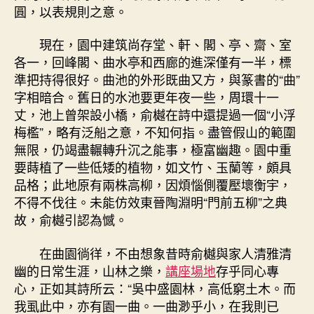
圓，以表規則之意。
現在，園中建筑尚存堂、軒、閣、亭、齋、室
各一，回峰閣、曲水亭和西廊的進深僅有一半，標
準把持得很好。曲池的外形既曲又方，與篆書的“曲”
字相暗合。舊日的水池要更年夜一些，周環十一
丈，池上曾架設小橋，俞樾在詩中還提過一個“小浮
梅檻”，略有泛船之意，不知何指。盡管假山的範圍
無限，仍竭盡輾轉升沉之能事，極富幽趣。園中重
要蒔植了一些低矮的植物，如文竹、玉蘭等，頗具
品格；此地原有兩株高柳，因煩惱側覆壓壞衡宇，
不得不伐往。未能仿效東晉陶淵明“門前五柳”之典
故，俞樾引認為憾。
在曲園徜徉，不由想象昔時俞樾與家人清雅清
幽的日常生涯，山林之樂，
講座場地
存乎同心專
心，正如其詩所云：“吳中盛園林，高低窮土木。而
我虱此中，亦有園一曲。一曲渺乎小，在我則已