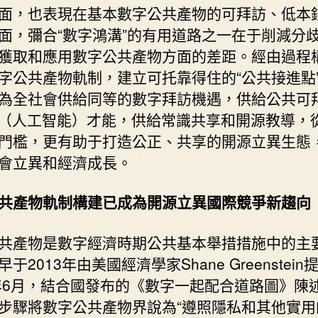
面，也表現在基本數字公共產物的可拜訪、低本
面，彌合“數字鴻溝”的有用道路之一在于削減分
獲取和應用數字公共產物方面的差距。經由過程
字公共產物軌制，建立可托靠得住的“公共接進點
為全社會供給同等的數字拜訪機遇，供給公共可
I（人工智能）才能，供給常識共享和開源教導，
門檻，更有助于打造公正、共享的開源立異生態
會立異和經濟成長。
共產物軌制構建已成為開源立異國際競爭新趨向
共產物是數字經濟時期公共基本舉措措施中的主
于2013年由美國經濟學家Shane Greenstein
0年6月，結合國發布的《數字一起配合道路圖》陳
步驟將數字公共產物界說為“遵照隱私和其他實用