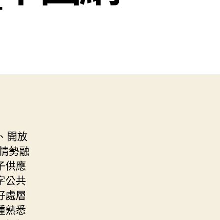
、開放
情勢融
子供應
字公共
好處層
踵熟悉