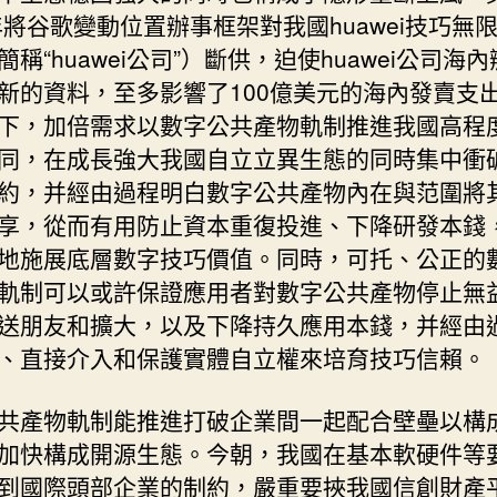
9年將谷歌變動位置辦事框架對我國huawei技巧無
簡稱“huawei公司”）斷供，迫使huawei公司海
新的資料，至多影響了100億美元的海內發賣支
下，加倍需求以數字公共產物軌制推進我國高程
同，在成長強大我國自立立異生態的同時集中衝
約，并經由過程明白數字公共產物內在與范圍將
享，從而有用防止資本重復投進、下降研發本錢
地施展底層數字技巧價值。同時，可托、公正的
軌制可以或許保證應用者對數字公共產物停止無
送朋友和擴大，以及下降持久應用本錢，并經由
、直接介入和保護實體自立權來培育技巧信賴。
共產物軌制能推進打破企業間一起配合壁壘以構
加快構成開源生態。今朝，我國在基本軟硬件等
到國際頭部企業的制約，嚴重要挾我國信創財產