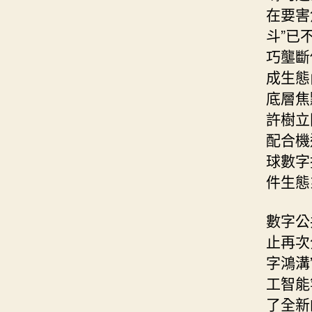
在要害
斗”已
巧壟斷
成生態
底層焦
許樹立
配合機
球數字
件生態
數字公
止再次
字鴻溝
工智能
了全新