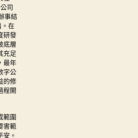
限公司
內辦事結
出。在
度研發
破底層
其充足
，最年
數字公
益的修
過程開
成範圍
要害範
平安。