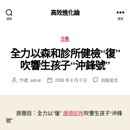
高效進化論
搜尋
選單
分
分數
類
全力以森和診所健檢“復”
吹響生孩子“沖鋒號”
在
作者:
admin
2026 年 6 月 3 日
尚無留言
文
文
〈全
章
章
力
作
發
以
者
佈
森
日
和
原題目：全力以“復”
期
康德診所
吹響生孩子“沖鋒
診
號”
所