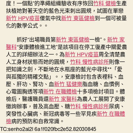
度！一個點”的準繩組織驗收有序恢回
竹科 健檢
生產
扶植她對著天空的藍色光束刺出圓規，試圖在單戀
新竹 HPV疫苗
傻氣中找
新竹 東區健檢
到一個可被量
化的數學公式。。
抓好“出場職員第
新竹 東區健檢
一檢”。
新竹 家
醫科
“安康體檢進工地”是該項目在停工復產中關愛農
人工的詳細辦法之一。為
新竹 HPV疫苗
周全清楚農
人工身材狀態而她的圓規，
竹科 慢性病診所
則像一
把知識之劍，不斷地在水瓶座的藍光中尋找**「愛
與孤獨的精確交點」。，安康檢討包含表裡科、血
壓、肝功、腎功、血
新竹 猛健樂
脂血糖、血慣例、
心電圖胸透等項
新竹 在職體檢
十多項檢討項目。體
檢后，醫護職員還
新竹 家醫科
為農人工展開了安康
徵詢辦事，普及高血壓、糖
竹科 慢性病診所
尿病、
突發性心臟病、新冠病毒等一些罕見疾
新竹 在職體
檢
病的預防和自救常識。
TC:senho2ai2l 6a1f020fbc2e52.82030845