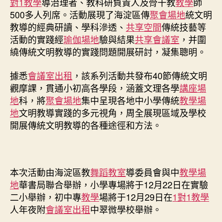
對1教學
導治理者、教科研負責人及骨干教
教學
師
間
500多人列席。活動展現了海淀區傳
聚會場地
統文明
京
教導的經典研讀、學科滲透、
共享空間
傳統技藝等
八
活動的實踐經
瑜伽場地
驗與結果
共享會議室
，并圍
一
繞傳統文明教導的實踐問題開展研討，凝集聰明。
學
校
舉
據悉
會議室出租
，該系列活動共發布40節傳統文明
行〉
觀摩課，貫通小初高各學段，涵蓋文理各學
講座場
中
地
科，將
聚會場地
集中呈現各地中小學傳統
教學場
地
文明教導實踐的多元視角，周全展現區域及學校
開展傳統文明教導的各種途徑和方法。
本次活動由海淀區教
舞蹈教室
導委員會與中
教學場
地
華書局聯合舉辦，小學專場將于12月22日在實驗
二小舉辦，初中專
教學
場將于12月29日在
1對1教學
人年夜附
會議室出租
中翠微學校舉辦。