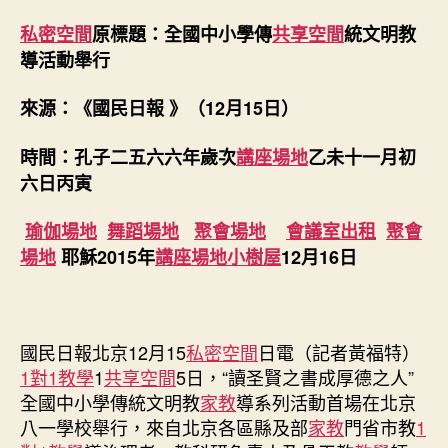
傳
統
私密空間
原標題：全國中小學傳
共享空間
統文明教
文
導活動舉行
明
教
來源：《國民日報 》（12月15日）
導
系
時間：孔子二五六六年歲次
講座場地
乙未十一月初
列
活
六日丙寅
動
首
瑜伽場地
舞蹈場地
聚會場地
會議室出租
聚會
場
場地
耶穌2015年
講座場地
小樹屋
12月16日
在
北
找
九
國民日報北京12月15
私密空間
日電（記者黃福特）
宮
1對1教學
1
共享空間
5日，“讀圣賢之書成厚德之人”
格
共
全國中小學傳統文明教
家教
導系列活動首場在北京
享
八一學校舉行，來自北京各區縣及部
家教
門省市教
1
空