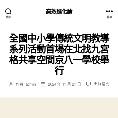
高效進化論
搜尋
選單
全國中小學傳統文明教導
系列活動首場在北找九宮
格共享空間京八一學校舉
行
在
作者:
admin
2024 年 11 月 21 日
尚無留言
文
文
〈全
章
章
國
作
發
中
者
佈
小
日
學
期