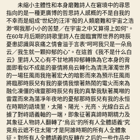
未縮小主體性和本身磨難詩人在窘境中的尋思
指向的是一種更廣博的哲思詩人感概的不是自我的
不幸而是組成“世紀的汪洋”般的人類磨難和宇宙之浩
渺“啊我那小小的苦楚／在宇宙之中又算得上如何”。
在60年月后期的詩歌里詩人在面臨實際世界的時辰
憂患認識與哀痛之情會溢于言表“呵呵我只是一朵烏
云／我生就一顆抑郁的心”。在這首《我不是什么白
云》里詩人又心有不甘地將抑郁轉換為它本身的背
面即看似不成能的豪情將烏云轉化為清洗渾濁世界
的一場狂風雨我拖著宏大的暗影而來為預示狂風雨
將臨那時辰兒有我的豪情我懷著熱鬧的電火而來為
融化凍僵的魂靈那時辰兒有我的真摯我馱著萬噸的
雷霆而來為蕩凈年夜地的憂郁那時辰兒有我的永恒
在時期的語境里，太陽、陽光、光亮、光線白云占
據了對峙語義軸的一端，即象征著真諦時期精力及
其象征人物詩人翻轉了“烏云”的所有人全體語義“究
竟烏云遮不住太陽”才是阿誰時期的所有人全體象
征。對所有人全體語義的反轉在之后的一些作品中