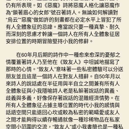
仍有所表現。如《惡魔》詩將惡魔人格化讓惡魔作
為“鎖著眉心的女郎”號召著詩人。無論如何解讀對
“烏云”“惡魔”做如許的刻畫都在必定水平上冒犯了所
有人全體象征的忌諱。應當說只要一種真摯、耐久
而深刻的思慮才幹讓一個詩人在所有人全體象征居
安排位置的時期冒險堅持小我的修辭。
在60年月后期的詩作中一種愈來愈深的憂郁之
情覆蓋著詩人乃至他在《致友人》中坦誠地描寫了
那時的心情。“致友人”意味著一些私密體驗可以分送
朋友並且這是一個詩人在對友人措辭。自50年月以
來詩人的說話處在半征用與半自立之間兼有所有人
全體象征與小我隱喻詩人老是私躲著說話的異義、
歧義與多義，好像保存著說話的混雜經濟情勢。在
所有人全體象征占據主導位置的時代小我的感情與
話語空間只能退回心坎或較為私密的範疇愛或友人
之間才能夠得以續存暢通就像一種珍稀物品在私家
空間小范圍的交流，“致友人”或小我書簡也是一種私