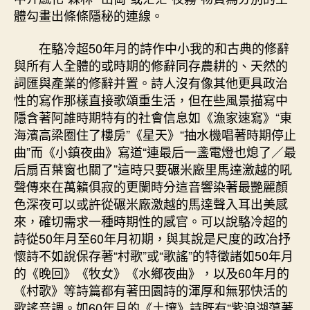
體勾畫出條條隱秘的連線。
在駱冷超50年月的詩作中小我的和古典的修辭
與所有人全體的或時期的修辭同存農耕的、天然的
詞匯與產業的修辭并置。詩人沒有像其他更具政治
性的寫作那樣直接歌頌重生活，但在些風景描寫中
隱含著阿誰時期特有的社會信息如《漁家速寫》“東
海濱高梁圈住了樓房”《星天》“抽水機唱著時期停止
曲”而《小鎮夜曲》寫道“連最后一盞電燈也熄了／最
后扇百葉窗也關了”這時只要碾米廠里馬達激越的吼
聲傳來在萬籟俱寂的更闌時分這音響染著最艷麗顏
色深夜可以或許從碾米廠激越的馬達聲入耳出美感
來，確切需求一種時期性的感官。可以說駱冷超的
詩從50年月至60年月初期，與其說是尺度的政冶抒
懷詩不如說保存著“村歌”或“歌謠”的特徵諸如50年月
的《晚回》《牧女》《水鄉夜曲》，以及60年月的
《村歌》等詩篇都有著田園詩的渾厚和無邪快活的
歌謠音調。如60年月的《土壤》詩既有“紫浪湖蕩著