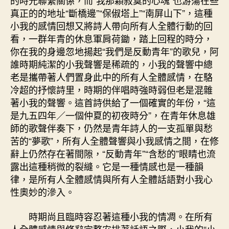
的時光聯繫關係，而“我那顆寂寞的心魂”也游蕩在些
真正的的地址“斷橋邊”“保俶塔上”“南屏山下”，這種
小我的感情回想又將詩人帶向所有人全體行動的回
看，一群年青的休息軍肩荷鋤，踏上回程的時分，
你在我的身邊忽地揚起“我們是反動青年”的歌兒，阿
誰時期純潔的小我聲響是稀疏的，小我的聲響中總
老是攜帶著人們置身此中的所有人全體感情，在駱
冷超的抒懷詩里，時期的伴唱時強時弱但老是混雜
著小我的聲響。這首詩供給了一個確實的年份，“這
是九五四年／一個仲夏的初夜時分”，在青年休息雄
師的歌聲伴奏下，仍然是青年詩人的一支孤單與愁
苦的“夢歌”，所有人全體聲響與小我感情之間，在修
辭上仍然存在著間隙，“反動青年”“含愁的”眼睛也流
露出這種稍微的裂縫。它是一種情感也是一種韻
律，是所有人全體感情與所有人全體話語對小我心
性奧妙的滲入。
時期尚且臨時容忍著這種小我的情凋。在所有
人全體感情與修辭完整安排著話語之際，小我的“小