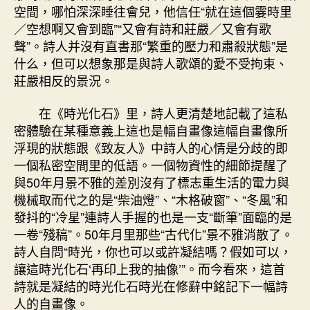
空間，哪怕深深睡往會兒，他信任“就在這個霎時里
／空想啊又會到臨”“又會有詩和莊嚴／又會有歌
聲”。詩人并沒有直書那“繁重的壓力和肅殺狀態”是
什么，但可以想象那是與詩人歌頌的愛不受拘束、
莊嚴相反的景況。
在《時光化石》里，詩人更清楚地記載了這私
密體驗在某種意義上這也是幅自畫像這幅自畫像所
浮現的狀態跟《致友人》中詩人的心情是分歧的即
一個私密空間里的低語。一個物資性的細節提醒了
與50年月景不雅的差別沒有了標志重生活的電力與
機械取而代之的是“柴油燈”、“木格破窗”、“冬風”和
發抖的“冷星”連詩人手握的也是一支“斷筆”面臨的是
一卷“殘稿”。50年月里那些“古代化”景不雅消散了。
詩人自問“時光，你也可以或許凝結嗎？假如可以，
讓這時光化石‘再印上我的抽像’”。而今看來，這首
詩就是凝結的時光化石時光在修辭中銘記下一幅詩
人的自畫像。