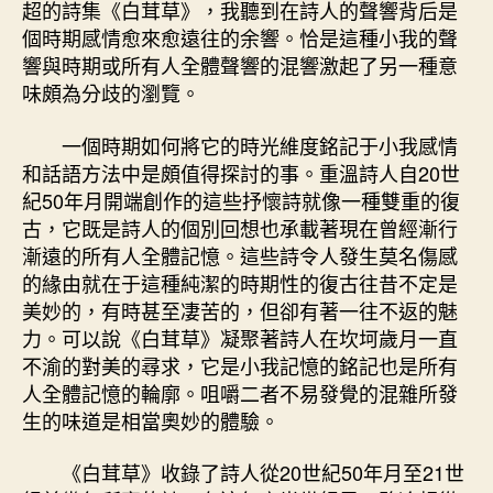
紀
超的詩集《白茸草》，我聽到在詩人的聲響背后是
游
個時期感情愈來愈遠往的余響。恰是這種小我的聲
找
響與時期或所有人全體聲響的混響激起了另一種意
九
味頗為分歧的瀏覽。
宮
格
一個時期如何將它的時光維度銘記于小我感情
交
和話語方法中是頗值得探討的事。重溫詩人自20世
流
牧
紀50年月開端創作的這些抒懷詩就像一種雙重的復
者”
古，它既是詩人的個別回想也承載著現在曾經漸行
的
漸遠的所有人全體記憶。這些詩令人發生莫名傷感
歌
的緣由就在于這種純潔的時期性的復古往昔不定是
聲
美妙的，有時甚至凄苦的，但卻有著一往不返的魅
——
力。可以說《白茸草》凝聚著詩人在坎坷歲月一直
讀
不渝的對美的尋求，它是小我記憶的銘記也是所有
駱
冷
人全體記憶的輪廓。咀嚼二者不易發覺的混雜所發
超
生的味道是相當奧妙的體驗。
的
詩
《白茸草》收錄了詩人從20世紀50年月至21世
–