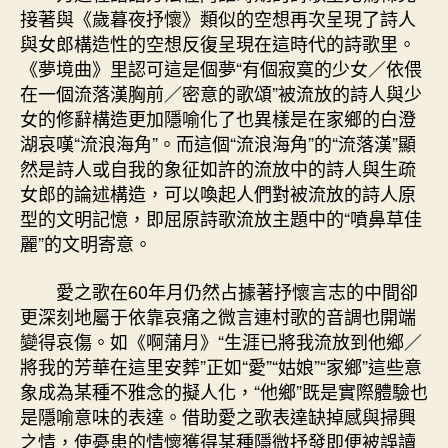
接著與《歲暮夜抒懷》類似的空想再次呈現了詩人
與女郎構造性的空想反復呈現在這時代的詩歌里。
《夢境曲》里認可這是個夢“有個寂寞的少女／依偎
在一個流落漢胸前／密意的歌頌”被流放的詩人與少
女的修辭構造更加隱喻化了也異樣是在家鄉的白澄
湖哀嘆“流浪海角”。而這個“流浪海角”的“流落漢”顯
然是詩人或自我的象征如許的流放中的詩人與生疏
女郎的論述構造，可以喚起人們對被流放的詩人原
型的文明記憶，即屈原詩歌流放主題中的“噴鼻草佳
麗”的文明寄意。
愛之歌在60年月仍然占據著抒懷言志的中間卻
更深刻地屬于依靠哀痛之微言連村歌的音調也開端
變得哀傷。如《啊蒲月》“生涯已將我流放到他鄉／
將我的芳華在這里安葬”正如“愛”“姑娘”“家鄉”這些意
象成為某種不雅念的擬人化，“他鄉”既是實際體驗也
是隱喻意味的表達。借助愛之歌表達缺掉感與掃興
之情，使憂患的情懷獲得某種隱微抒發即便被誤讀