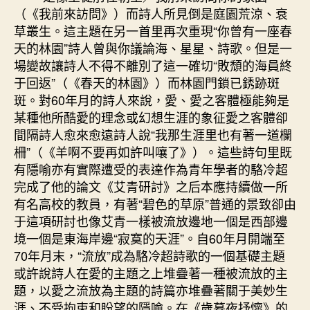
（《我前來訪問》）而詩人所見倒是庭園荒涼、衰
草叢生。這主題在另一首里再次重現“你曾有一座春
天的林園”詩人曾與你議論海、星星、詩歌。但是一
場變故讓詩人不得不離別了這一確切“敗頹的海員終
于回返”（《春天的林園》）而林園門鎖已銹跡斑
斑。對60年月的詩人來說，愛、愛之客體極能夠是
某種他所酷愛的理念或幻想生涯的象征愛之客體卻
間隔詩人愈來愈遠詩人說“我那生涯里也有著一道欄
柵”（《羊啊不要再如許叫嚷了》）。這些詩句里既
有隱喻亦有實際遭受的表達作為青年學者的駱冷超
完成了他的論文《艾青研討》之后本應持續做一所
有名高校的教員，有著“碧色的草原”普通的景致卻由
于這項研討也像艾青一樣被流放邊地一個是西部邊
境一個是東海岸邊“寂寞的天涯”。自60年月開端至
70年月末，“流放”成為駱冷超詩歌的一個基礎主題
或許說詩人在愛的主題之上堆疊著一種被流放的主
題，以愛之流放為主題的詩篇亦堆疊著關于美妙生
涯、不受拘束和盼望的隱喻。在《歲暮夜抒懷》的