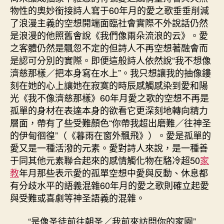
物性的奧妙銜接詩人寫于60年月的愛之歌垂垂削減
了浪漫主義的空想開端面臨社會實際不外說話仍然
是浪漫的他照舊會說《我們像兩朵流浪的云》。愛
之客體仍然是飄忽不定的但詩人不再空想著融會而
是認可分別的實際。即便這般詩人依然說“我不想像
濟慈那樣／把本身寫在水上”。我只想讓我的抽像鏤
刻在她的心上讓她在寂寞的時辰感觸感染到愛和陽
光《我不像濟慈那樣》60年月愛之歌的空想不再是
孤單的身材在表達本身的欲看它更深刻地轉向精力
層面，帶有了些受難顏色“你帶我超出磨難／往神圣
的伊甸徊徨”（《暮雨在窗外飄飛》）。愛是孤單的
愛又是一種活潑的元素。愛對詩人來說，是一種善
于同其他元素聯合起來的感情觸化物在駱冷超50
家
教
年月那些表示愛的孤單空想中愛與反動、休息都
有分歧水平的語義混雜60年月的愛之歌則確立起愛
與受難或喜劇等神圣語義的混雜。
“是像圣徒前往朝圣／我前來訪問你的家園”