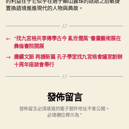
的利益在于它似乎在過于顯山露珠的話語之后敏捷
置換語境進進現代的人物與典故。
←
“找九宮格共享傳學古今 亂世儒風”書畫藝術展在
彝倫書院開展
→
賡續文脈 再譜新篇 孔子學堂找九宮格會議室創辦
十周年座談會舉行
發佈留言
發佈留言必須填寫的電子郵件地址不會公開。
必填欄位標示為
*