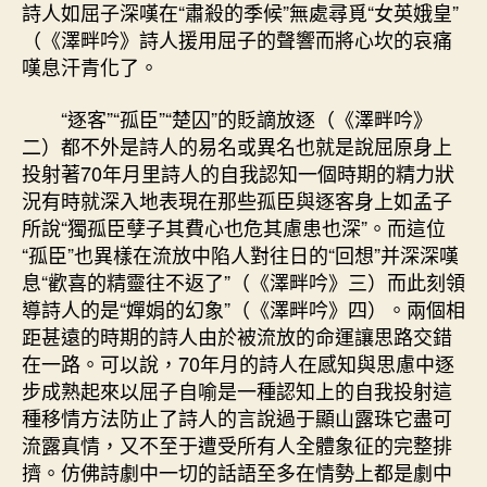
詩人如屈子深嘆在“肅殺的季候”無處尋覓“女英娥皇”
（《澤畔吟》詩人援用屈子的聲響而將心坎的哀痛
嘆息汗青化了。
“逐客”“孤臣”“楚囚”的貶謫放逐（《澤畔吟》
二）都不外是詩人的易名或異名也就是說屈原身上
投射著70年月里詩人的自我認知一個時期的精力狀
況有時就深入地表現在那些孤臣與逐客身上如孟子
所說“獨孤臣孽子其費心也危其慮患也深”。而這位
“孤臣”也異樣在流放中陷人對往日的“回想”并深深嘆
息“歡喜的精靈往不返了”（《澤畔吟》三）而此刻領
導詩人的是“嬋娟的幻象”（《澤畔吟》四）。兩個相
距甚遠的時期的詩人由於被流放的命運讓思路交錯
在一路。可以說，70年月的詩人在感知與思慮中逐
步成熟起來以屈子自喻是一種認知上的自我投射這
種移情方法防止了詩人的言說過于顯山露珠它盡可
流露真情，又不至于遭受所有人全體象征的完整排
擠。仿佛詩劇中一切的話語至多在情勢上都是劇中