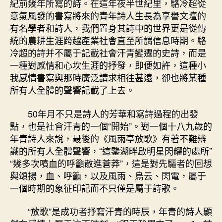
紀前幾年所寫的詩。在這年夜半世紀里，駱冷超從
文
意氣風發的書寫將來的青年詩人生長為享譽文壇的
史
有名學者和詩人，我們置身其詩中的世界更是從傳
–
統的農耕生涯跨越產業社會直至所謂信息時期。駱
中
冷超的詩并不屬于記載社會汗青變遷的史詩，而是
國
作
一種對感情和心坎生涯的抒發，即便如許，這種小
家
我感情書寫與那時廣泛請求相往甚遠，卻也將某種
網〉
所有人全體的聲響記載了上去。
中
50年月不只是詩人的芳華和寫詩過程的出發
點，也是社會汗青的一個“開始”。對一個十八九歲的
年青詩人來說，最後的《風雨亭放歌》有著不難辨
識的所有人全體聲響，“這鑒湖畔啟明星閃耀的處所”
“幾多次噴血的呼籲散進蒼莽”，這是對先驅者的回想
與頌揚，血、呼籲，以及風雨、烏云、閃電，屬于
一個時期的象征印記而不只僅是屬于詩歌。
“放歌”是成功者抒寫汗青的時辰，年青的詩人顯