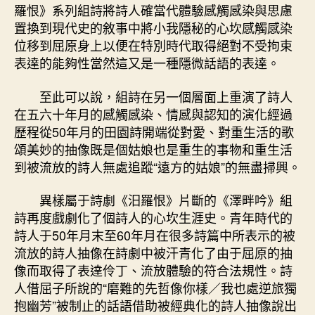
羅恨》系列組詩將詩人確當代體驗感觸感染與思慮
置換到現代史的敘事中將小我隱秘的心坎感觸感染
位移到屈原身上以便在特別時代取得絕對不受拘束
表達的能夠性當然這又是一種隱微話語的表達。
至此可以說，組詩在另一個層面上重演了詩人
在五六十年月的感觸感染、情感與認知的演化經過
歷程從50年月的田園詩開端從對愛、對重生活的歌
頌美妙的抽像既是個姑娘也是重生的事物和重生活
到被流放的詩人無處追蹤“遠方的姑娘”的無盡掃興。
異樣屬于詩劇《汨羅恨》片斷的《澤畔吟》組
詩再度戲劇化了個詩人的心坎生涯史。青年時代的
詩人于50年月末至60年月在很多詩篇中所表示的被
流放的詩人抽像在詩劇中被汗青化了由于屈原的抽
像而取得了表達伶丁、流放體驗的符合法規性。詩
人借屈子所說的“磨難的先哲像你樣／我也處逆旅獨
抱幽芳”被制止的話語借助被經典化的詩人抽像說出