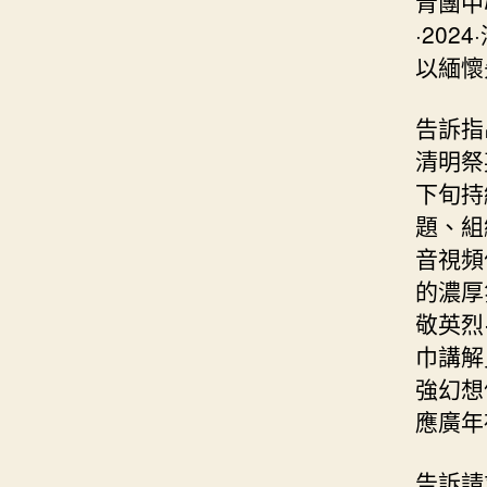
青團中
·20
以緬懷
告訴指
清明祭
下旬持
題、組
音視頻
的濃厚
敬英烈
巾講解
強幻想
應廣年
告訴請