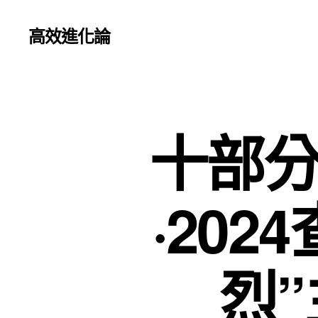
高效進化論
十部分
·202
烈