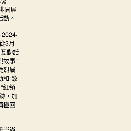
鑄魂
排開展
活動。
024·
從3月
置互動話
烈故事”
愛烈屬
和“致
“紅領
跡，加
積極回
于崇尚