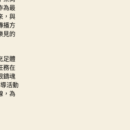
作為最
來，與
傳播方
樂見的
充足體
任務在
根鑄魂
教導活動
線，為