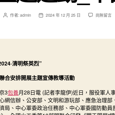
在
作者:
admin
2024 年 12 月 25 日
尚無留言
文
文
〈十
章
章
部
作
發
分
者
佈
結
日
合
期
安
排
2024·清明祭英烈”
展
開
“鑄
聯合安排開展主題宣傳教導活動
魂
·2024
京3
包養
月28日電 (記者李龍伊)近日，服役軍人
查
心網信辦、公安部、文明和游玩部、應急治理部
包
濟局、中心軍委政治任務部、中心軍委國防動員
養
app·