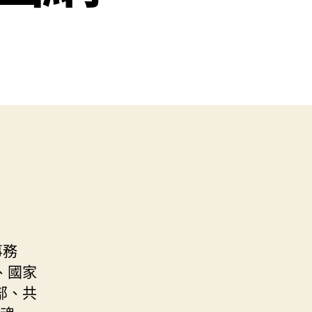
事務
、國家
部、共