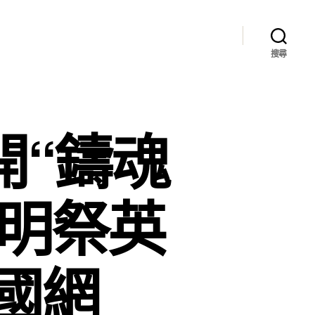
搜尋
開“鑄魂
·清明祭英
國網