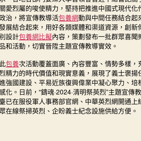
關愛烈屬的唆使精力，堅持把推進中國式現代化
政治，將宣傳教導活
包養網
動與中間任務結合起
發展結合起來，用好各類媒體和渠道資源，創新
別設計
包養網比擬
內容，策劃發布一批群眾喜聞
品和活動，切實晉陞主題宣傳教導實效。
此
包養
次活動覆蓋面廣、內容豐富、情勢多樣，
烈精力的時代價值和現實意義，展現了義士褒揚
進強國建設、平易近族復興偉業中凝心聚力、培
感化。日前，“鑄魂·2024·清明祭英烈”主題宣傳
臺已在服役軍人事務部官網、中華英烈網開通上
眾在線祭掃英烈、企盼義士紀念設施供給方便。