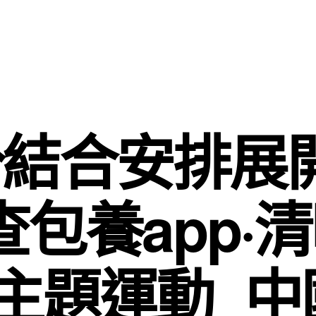
結合安排展
4查包養app
”主題運動_中