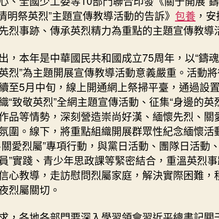
心、全國少工委等10部門聯合印發《關于開展“
清
24·清明祭英烈”主題宣傳教導活動的告訴》
包養
，安
明
先烈事跡、傳承英烈精力為重點的主題宣傳教導
祭
英
出，本年是中華國民共和國成立75周年，以“鑄魂·2
烈”
主
英烈”為主題開展宣傳教導活動意義嚴重。活動將
題
續至5月中旬，線上開通網上祭掃平臺，通過設
運
織“致敬英烈”全網主題宣傳活動、征集“身邊的英
動
作品等情勢，深刻營造崇尚好漢、緬懷先烈、關
_
中
氛圍。線下，將重點組織開展群眾性紀念緬懷活動
國
·關愛烈屬”專項行動，與黨日活動、團隊日活動、
網〉
員”實踐、青少年思政課等緊密結合，重溫英烈事
中
信心教導，走訪慰問烈屬家庭，解決實際困難，
夜烈屬關切。
求，各地各部門要深入學習領會習近平總書記關