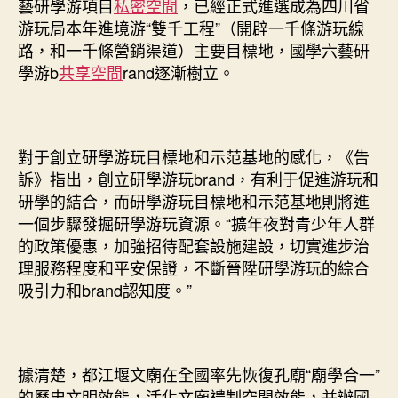
藝研學游項目
私密空間
，已經正式進選成為四川省
游玩局本年進境游“雙千工程”（開辟一千條游玩線
路，和一千條營銷渠道）主要目標地，國學六藝研
學游b
共享空間
rand逐漸樹立。
對于創立研學游玩目標地和示范基地的感化，《告
訴》指出，創立研學游玩brand，有利于促進游玩和
研學的結合，而研學游玩目標地和示范基地則將進
一個步驟發掘研學游玩資源。“擴年夜對青少年人群
的政策優惠，加強招待配套設施建設，切實進步治
理服務程度和平安保證，不斷晉陞研學游玩的綜合
吸引力和brand認知度。”
據清楚，都江堰文廟在全國率先恢復孔廟“廟學合一”
的歷史文明效能，活化文廟禮制空間效能，并辦國