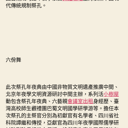
代傳統規制祭孔。
六佾舞
此次祭孔年夜典由中國非物質文明遺產推廣中間、
北京年夜學文明資源研討中間主辦，系列活
小樹屋
動包含祭孔年夜典、六藝親
會議室出租
身經歷、臺
灣高校師生觀禮團巴蜀文明國學研學游等。擔任本
次祭孔的主祭官分別為初獻官有名學者、四川省社
科院譚繼和傳授，亞獻官為四川年夜學國際儒學研