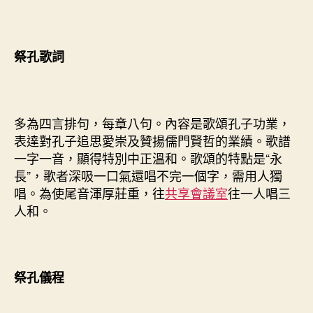
祭孔歌詞
多為四言排句，每章八句。內容是歌頌孔子功業，
表達對孔子追思愛崇及贊揚儒門賢哲的業績。歌譜
一字一音，顯得特別中正溫和。歌頌的特點是“永
長”，歌者深吸一口氣還唱不完一個字，需用人獨
唱。為使尾音渾厚莊重，往
共享會議室
往一人唱三
人和。
祭孔儀程