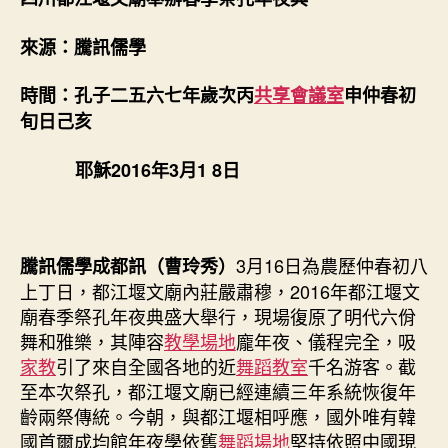
春
找
來源：騰訊儒學
九
宮
時間：孔子二五六七年歲次丙
共享會議室
申仲春初
格
聚
旬日己亥
會
季
耶穌2016年3月1 8日
祭
孔
年
夜
3月16日為農歷仲春初八
騰訊儒學成都訊（曹玲秀）
典〉
上丁日，都江堰文廟內莊嚴肅穆，2016年都江堰文
中
廟春季祭孔年夜典盛大舉行，現場復原了明代六佾
舞和雅樂，其陣容
教學場地
龐年夜、儀程完全，吸
家教
引了來自全國各地的近
舞蹈教室
千名游客。截
至本次祭孔，都江堰文廟已經連續三年系統恢復年
齡兩祭傳統。今朝，與都江堰相呼應，國外唯有韓
國首爾成均館年夜學依舊
舞蹈場地
堅持依照中國現