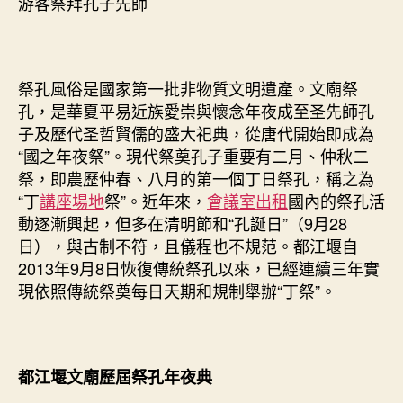
游客祭拜孔子先師
祭孔風俗是國家第一批非物質文明遺產。文廟祭
孔，是華夏平易近族愛崇與懷念年夜成至圣先師孔
子及歷代圣哲賢儒的盛大祀典，從唐代開始即成為
“國之年夜祭”。現代祭奠孔子重要有二月、仲秋二
祭，即農歷仲春、八月的第一個丁日祭孔，稱之為
“丁
講座場地
祭”。近年來，
會議室出租
國內的祭孔活
動逐漸興起，但多在清明節和“孔誕日”（9月28
日），與古制不符，且儀程也不規范。都江堰自
2013年9月8日恢復傳統祭孔以來，已經連續三年實
現依照傳統祭奠每日天期和規制舉辦“丁祭”。
都江堰文廟歷屆祭孔年夜典