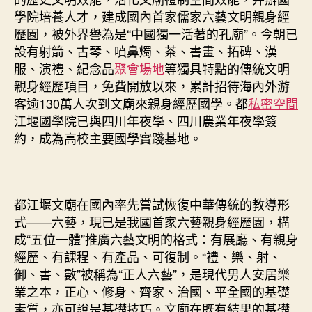
學院培養人才，建成國內首家儒家六藝文明親身經
歷園，被外界譽為是“中國獨一活著的孔廟”。今朝已
設有射箭、古琴、噴鼻燭、茶、書畫、拓碑、漢
服、演禮、紀念品
聚會場地
等獨具特點的傳統文明
親身經歷項目，免費開放以來，累計招待海內外游
客逾130萬人次到文廟來親身經歷國學。都
私密空間
江堰國學院已與四川年夜學、四川農業年夜學簽
約，成為高校主要國學實踐基地。
都江堰文廟在國內率先嘗試恢復中華傳統的教導形
式——六藝，現已是我國首家六藝親身經歷園，構
成“五位一體”推廣六藝文明的格式：有展廳、有親身
經歷、有課程、有產品、可復制。“禮、樂、射、
御、書、數”被稱為“正人六藝”，是現代男人安居樂
業之本，正心、修身、齊家、治國、平全國的基礎
素質，亦可說是基礎技巧。文廟在既有結果的基礎