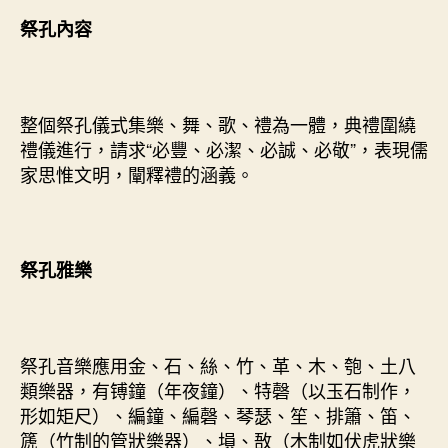
祭孔內容
整個祭孔儀式集樂、舞、歌、禮為一體，典禮圍繞
禮儀進行，請求“必豐、必潔、必誠、必敬”，表現儒
家思惟文明，闡釋禮的涵義。
祭孔雅樂
祭孔音樂應用金、石、絲、竹、革、木、匏、土八
類樂器，有镈鐘（年夜鐘）、特磬（以玉石制作，
形如矩尺）、編鐘、編磬、琴瑟、笙、排簫、笛、
篪（竹制的管狀樂器）、塤、敔（木制如伏虎狀樂