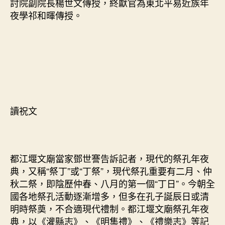
討院副院長楊世文傳授，終獻官為東北平易近族年
夜學祁和暉傳授。
讀祝文
都江堰文廟當家鄧世謇告訴記者，現代的祭孔年夜
典，又稱“祭丁”或“丁祭”，現代祭孔重要有二月、仲
秋二祭，即陰歷仲春、八月的第一個“丁日”。今朝全
國各地祭孔活動逐漸增多，但多在孔子誕辰日或清
明時祭奠，不合適現代禮制。都江堰文廟祭孔年夜
典，以《灌縣志》、《明集禮》、《禮樂志》等記