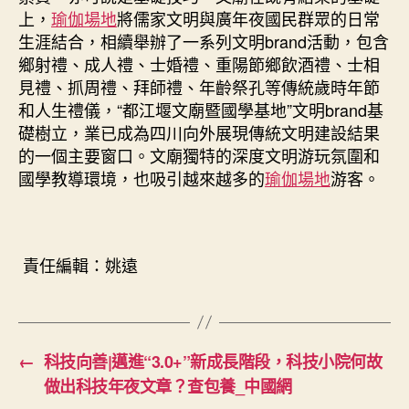
上，
瑜伽場地
將儒家文明與廣年夜國民群眾的日常
生涯結合，相續舉辦了一系列文明brand活動，包含
鄉射禮、成人禮、士婚禮、重陽節鄉飲酒禮、士相
見禮、抓周禮、拜師禮、年齡祭孔等傳統歲時年節
和人生禮儀，“都江堰文廟暨國學基地”文明brand基
礎樹立，業已成為四川向外展現傳統文明建設結果
的一個主要窗口。文廟獨特的深度文明游玩氛圍和
國學教導環境，也吸引越來越多的
瑜伽場地
游客。
責任編輯：姚遠
←
科技向善|邁進“3.0+”新成長階段，科技小院何故
做出科技年夜文章？查包養_中國網