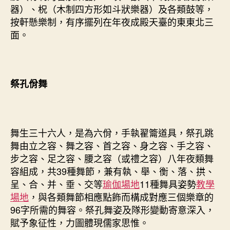
器）、柷（木制四方形如斗狀樂器）及各類鼓等，
按軒懸樂制，有序擺列在年夜成殿天臺的東東北三
面。
祭孔佾舞
舞生三十六人，是為六佾，手執翟籥道具，祭孔跳
舞由立之容、舞之容、首之容、身之容、手之容、
步之容、足之容、腰之容（或禮之容）八年夜類舞
容組成，共39種舞節，兼有執、舉、衡、落、拱、
呈、合、并、垂、交等
瑜伽場地
11種舞具姿勢
教學
場地
，與各類舞節相應點飾而構成對應三個樂章的
96字所需的舞容。祭孔舞姿及隊形變動寄意深入，
賦予象征性，力圖體現儒家思惟。