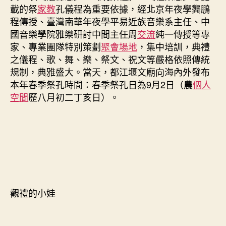
載的祭
家教
孔儀程為重要依據，經北京年夜學龔鵬
程傳授、臺灣南華年夜學平易近族音樂系主任、中
國音樂學院雅樂研討中間主任周
交流
純一傳授等專
家、專業團隊特別策劃
聚會場地
，集中培訓，典禮
之儀程、歌、舞、樂、祭文、祝文等嚴格依照傳統
規制，典雅盛大。當天，都江堰文廟向海內外發布
本年春季祭孔時間：春季祭孔日為9月2日（農
個人
空間
歷八月初二丁亥日）。
觀禮的小娃