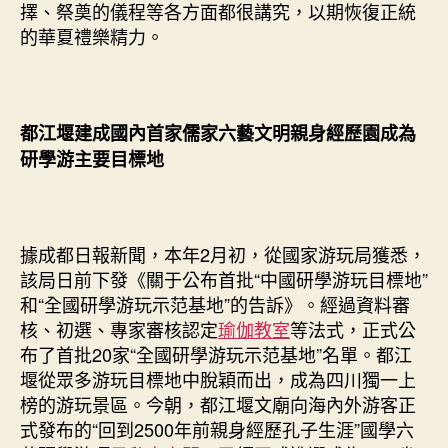
擇、祭奠的儀程等各方面都很講究，以期恢復正統
的華夏禮樂精力。
都江堰建成國內首家儒家六藝文明親身經歷園成為
研學游主要目標地
據成都日報新聞，本年2月初，從國家游玩局獲悉，
該局日前下發《關于公布首批“中國研學游玩目標地”
和“全國研學游玩示范基地”的告訴》。經過資料審
核、初選、專家審核認定
瑜伽教室
等法式，正式公
布了首批20家“全國研學游玩示范基地”名單。都江
堰從眾多游玩目標地中脫穎而出，成為四川獨一上
榜的游玩景區。今朝，都江堰文廟向海內外游客正
式發布的“回到2500年前親身經歷孔子生涯”國學六