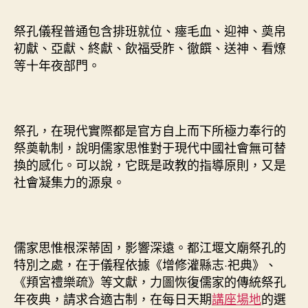
祭孔儀程普通包含排班就位、瘞毛血、迎神、奠帛
初獻、亞獻、終獻、飲福受胙、徹饌、送神、看燎
等十年夜部門。
祭孔，在現代實際都是官方自上而下所極力奉行的
祭奠軌制，說明儒家思惟對于現代中國社會無可替
換的感化。可以說，它既是政教的指導原則，又是
社會凝集力的源泉。
儒家思惟根深蒂固，影響深遠。都江堰文廟祭孔的
特別之處，在于儀程依據《增修灌縣志·祀典》、
《頖宮禮樂疏》等文獻，力圖恢復儒家的傳統祭孔
年夜典，請求合適古制，在每日天期
講座場地
的選