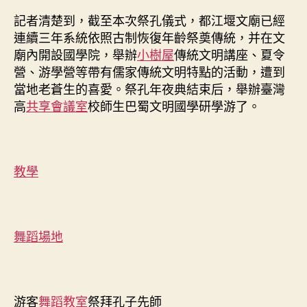
記者清楚到，截至本次祭孔儀式，都江堰文廟已經
連續三年系統依照古制恢復年齡祭奠傳統，并在文
廟內開設國學院，舉辦
小樹屋
傳統文明講座、夏令
營、游學營等帶有儒家傳統文明特點的活動，遭到
當地老蒼生的喜愛。祭孔年夜典結束后，舉辦臺灣
高
共享會議室
校師生巴蜀文明國學研學游了。
教學
舞蹈場地
游客
舞蹈教室
祭拜孔子先師