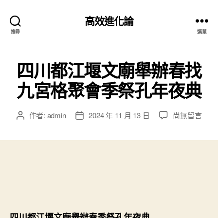
高效進化論
搜尋
選單
四川都江堰文廟舉辦春找
九宮格聚會季祭孔年夜典
在
作者:
admin
2024 年 11 月 13 日
尚無留言
文
文
〈四
章
章
川
作
發
都
者
佈
江
日
堰
期
文
廟
舉
辦
四川都江堰文廟舉辦春季祭孔年夜典