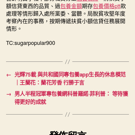
額信貸東西的品質、過
包養金額
期存
包養價格ptt
款
處理等情形歸入處所黨委、當聽。局脫貧攻堅年度
考察內在的事務，按期傳遞扶貧小額信貸任務展開
情形。
TC:sugarpopular900
←
光輝75載 與共和國同專包養app生長的休息模范
｜王蘭花：蘭花芳香 行勝于言
→
男人半程冠軍專包養網科普羅諾·菲利普： 等待獲
得更好的成就