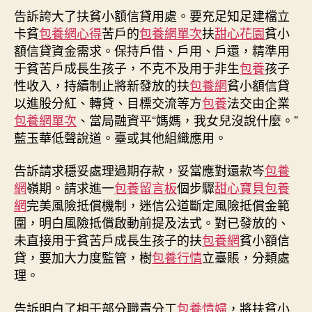
告訴誇大了扶貧小額信貸用處。要充足知足建檔立
卡貧
包養網心得
苦戶的
包養網單次
扶
甜心花園
貧小
額信貸資金需求。保持戶借、戶用、戶還，精準用
于貧苦戶成長生孩子，不克不及用于非生
包養
孩子
性收入，持續制止將新發放的扶
包養網
貧小額信貸
以進股分紅、轉貸、目標交流等方
包養
法交由企業
包養網單次
、當局融資平“媽媽，我女兒沒說什麼。”
藍玉華低聲說道。臺或其他組織應用。
告訴請求穩妥處理過期存款，妥當應對還款岑
包養
網
嶺期。請求進一
包養留言板
個步驟
甜心寶貝包養
網
完美風險抵償機制，迷信公道斷定風險抵償金範
圍，明白風險抵償啟動前提及法式。對已發放的、
未直接用于貧苦戶成長生孩子的扶
包養網
貧小額信
貸，要加大力度監管，樹
包養行情
立臺賬，分類處
理。
告訴明白了相干部分職責分工
包養情婦
，將扶貧小