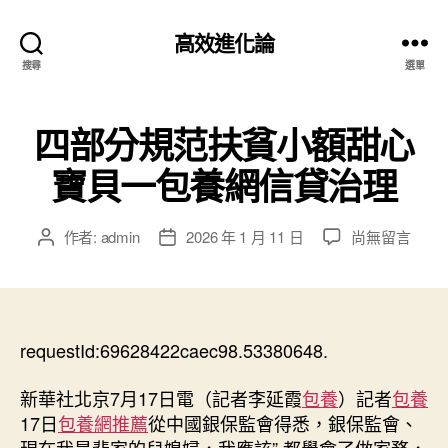
高效進化論
搜尋
選單
四部分規范扶貧小額甜心
寶貝一包養網信貸治理
在
作者:
admin
2026 年 1 月 11 日
尚無留言
文
文
〈四
章
章
部
作
發
分
者
佈
規
日
范
requestId:69628422caec98.53380648.
期
扶
貧
新華社北京7月17日電（記者李延霞
包養
）記者
包養
小
17日
包養網推薦
從中國銀保監會得悉，銀保監會、
額
現在我是裴家的兒媳婦，我應該” 都學會了做家務，