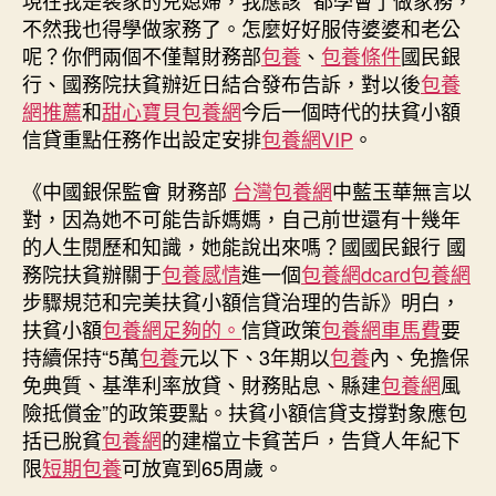
甜
不然我也得學做家務了。怎麼好好服侍婆婆和老公
心
呢？你們兩個不僅幫財務部
包養
、
包養條件
國民銀
寶
行、國務院扶貧辦近日結合發布告訴，對以後
包養
貝
一
網推薦
和
甜心寶貝包養網
今后一個時代的扶貧小額
包
信貸重點任務作出設定安排
包養網VIP
。
養
網
《中國銀保監會 財務部
台灣包養網
中藍玉華無言以
信
對，因為她不可能告訴媽媽，自己前世還有十幾年
貸
的人生閱歷和知識，她能說出來嗎？國國民銀行 國
治
務院扶貧辦關于
包養感情
進一個
包養網dcard
包養網
理〉
步驟規范和完美扶貧小額信貸治理的告訴》明白，
中
扶貧小額
包養網足夠的。
信貸政策
包養網車馬費
要
持續保持“5萬
包養
元以下、3年期以
包養
內、免擔保
免典質、基準利率放貸、財務貼息、縣建
包養網
風
險抵償金”的政策要點。扶貧小額信貸支撐對象應包
括已脫貧
包養網
的建檔立卡貧苦戶，告貸人年紀下
限
短期包養
可放寬到65周歲。