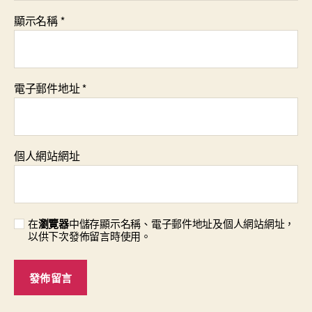
顯示名稱
*
電子郵件地址
*
個人網站網址
在
瀏覽器
中儲存顯示名稱、電子郵件地址及個人網站網址，
以供下次發佈留言時使用。