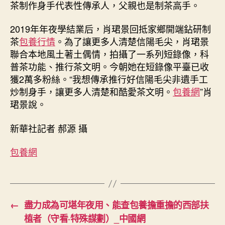
茶制作身手代表性傳承人，父親也是制茶高手。
2019年年夜學結業后，肖珺景回抵家鄉開端鉆研制
茶
包養行情
。為了讓更多人清楚信陽毛尖，肖珺景
聯合本地風土著土偶情，拍攝了一系列短錄像，科
普茶功能、推行茶文明。今朝她在短錄像平臺已收
獲2萬多粉絲。“我想傳承推行好信陽毛尖非遺手工
炒制身手，讓更多人清楚和酷愛茶文明。
包養網
”肖
珺景說。
新華社記者 郝源 攝
包養網
←
盡力成為可堪年夜用、能查包養擔重擔的西部扶
植者（守看·特殊謀劃）_中國網