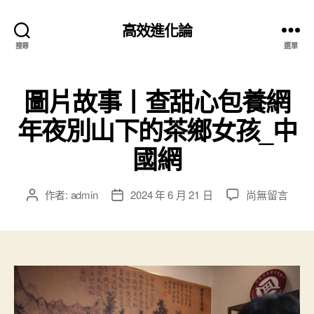
高效進化論
搜尋
選單
圖片故事丨查甜心包養網
年夜別山下的茶鄉女孩_中
國網
在
作者:
admin
2024 年 6 月 21 日
尚無留言
文
文
〈圖
章
章
片
作
發
故
者
佈
事
日
丨
期
查
甜