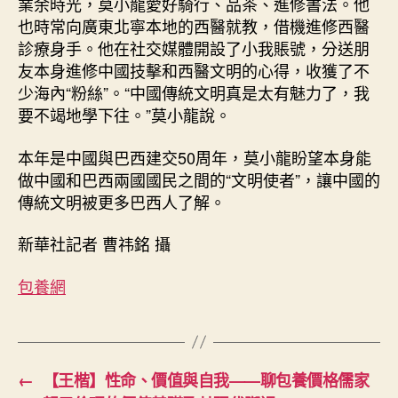
業余時光，莫小龍愛好騎行、品茶、進修書法。他
也時常向廣東北寧本地的西醫就教，借機進修西醫
診療身手。他在社交媒體開設了小我賬號，分送朋
友本身進修中國技擊和西醫文明的心得，收獲了不
少海內“粉絲”。“中國傳統文明真是太有魅力了，我
要不竭地學下往。”莫小龍說。
本年是中國與巴西建交50周年，莫小龍盼望本身能
做中國和巴西兩國國民之間的“文明使者”，讓中國的
傳統文明被更多巴西人了解。
新華社記者 曹祎銘 攝
包養網
←
【王楷】性命、價值與自我——聊包養價格儒家