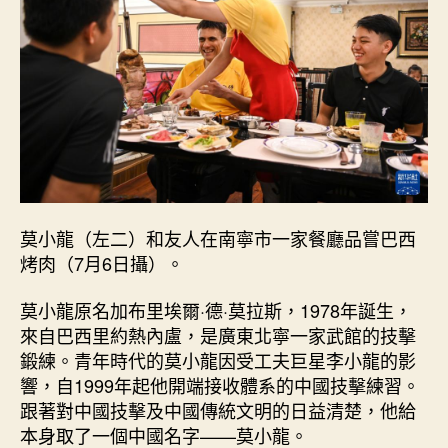
網
心
得
｜
巴
西
“莫
小
龍”
的
工
莫小龍（左二）和友人在南寧市一家餐廳品嘗巴西
夫
烤肉（7月6日攝）。
之
道
莫小龍原名加布里埃爾·德·莫拉斯，1978年誕生，
_
來自巴西里約熱內盧，是廣東北寧一家武館的技擊
中
國
鍛練。青年時代的莫小龍因受工夫巨星李小龍的影
網〉
響，自1999年起他開端接收體系的中國技擊練習。
中
跟著對中國技擊及中國傳統文明的日益清楚，他給
本身取了一個中國名字——莫小龍。