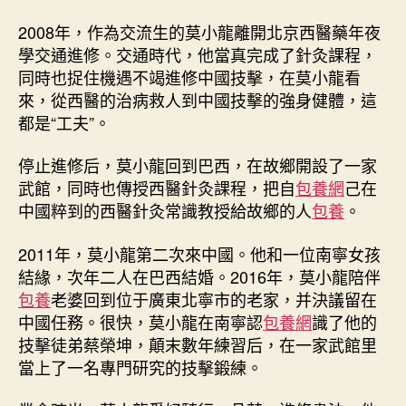
2008年，作為交流生的莫小龍離開北京西醫藥年夜
學交通進修。交通時代，他當真完成了針灸課程，
同時也捉住機遇不竭進修中國技擊，在莫小龍看
來，從西醫的治病救人到中國技擊的強身健體，這
都是“工夫”。
停止進修后，莫小龍回到巴西，在故鄉開設了一家
武館，同時也傳授西醫針灸課程，把自
包養網
己在
中國粹到的西醫針灸常識教授給故鄉的人
包養
。
2011年，莫小龍第二次來中國。他和一位南寧女孩
結緣，次年二人在巴西結婚。2016年，莫小龍陪伴
包養
老婆回到位于廣東北寧市的老家，并決議留在
中國任務。很快，莫小龍在南寧認
包養網
識了他的
技擊徒弟蔡榮坤，顛末數年練習后，在一家武館里
當上了一名專門研究的技擊鍛練。