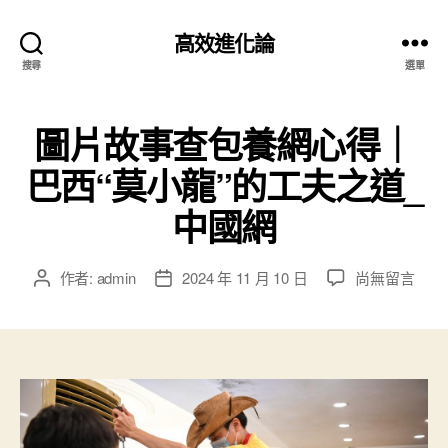
高效進化論
搜尋
選單
圖片故事查包養網心得｜
巴西“莫小龍”的工夫之道_
中國網
在
作者:
admin
2024 年 11 月 10 日
尚無留言
文
文
〈圖
章
章
片
作
發
故
者
佈
事
日
查
期
包
養