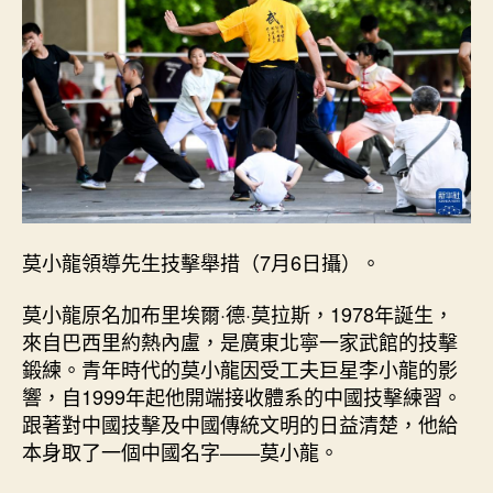
“莫
查
包
養
網
站
小
龍”
的
工
夫
莫小龍領導先生技擊舉措（7月6日攝）。
之
道
莫小龍原名加布里埃爾·德·莫拉斯，1978年誕生，
_
來自巴西里約熱內盧，是廣東北寧一家武館的技擊
中
鍛練。青年時代的莫小龍因受工夫巨星李小龍的影
國
網〉
響，自1999年起他開端接收體系的中國技擊練習。
中
跟著對中國技擊及中國傳統文明的日益清楚，他給
本身取了一個中國名字——莫小龍。