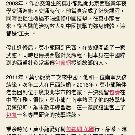
2008年，作為交流生的莫小龍離開北京西醫藥年夜
學交通進修。交通時代，他當真完成了針灸課程，
同時也捉住機遇不竭進修中國技擊，在莫小龍看
來，從西醫的治病救人到中國技擊的強身健體，這
都是“工夫”。
停止進修后，莫小龍回到巴西，在故鄉開設了一家
武館，同時也傳授西醫針灸課程，把本身在中國粹
到的西醫針灸常識傳
包養網
授給故鄉的人。
2011年，莫小龍第二次來中國。他和一位南寧女孩
結緣，次年二人在巴西結婚。2016年，莫小龍陪伴
老婆回到位于廣東北寧市的老家，并決議留
包養
在
中國任務。很快，莫小龍在南寧熟悉了他的技擊徒
弟蔡榮坤，顛末數年練習后，在一家武館里當上了
包養
一名專門研究的技擊鍛練。
業余時光，莫小龍愛好騎
包養網 花圃
行、品茶、進