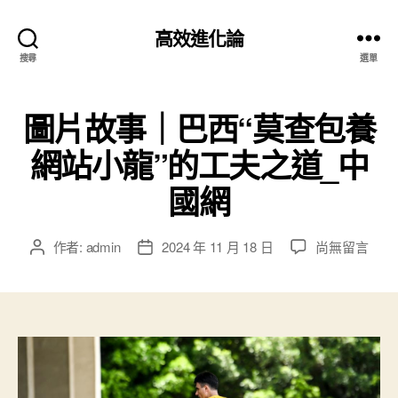
高效進化論
搜尋
選單
圖片故事｜巴西“莫查包養
網站小龍”的工夫之道_中
國網
在
作者:
admin
2024 年 11 月 18 日
尚無留言
文
文
〈圖
章
章
片
作
發
故
者
佈
事
日
｜
期
巴
西