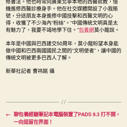
修書法。他也時常向廣東北寧本地的西醫就教，借
機進修西醫診療身手。他在社交媒體開設了小我賬
號，分送朋友本身進修中國技擊和西醫文明的心
得，收獲了不少海內“粉絲”。“中國傳統文明真是太
有魅力了，我要不竭地學下往。”
包養網
莫小龍說。
本年是中國與巴西建交50周年，莫小龍盼望本身能
做中國和巴西兩國國民之間的“文明使者”，讓中國的
傳統文明被更多巴西人了解。
新華社記者 曹祎銘 攝
←
聊包養經驗筆記本電腦裝置了PADS 9.3 打不開，
一向逗留在界面！