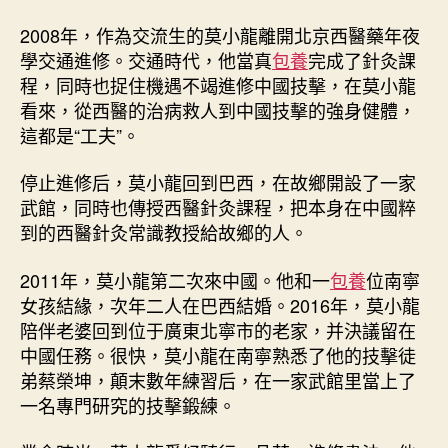
2008年，作為交流生的莫小龍離開北京西醫藥年夜
學交通進修。交通時代，他當真
包養
完成了針灸課
程，同時也捉住機遇不竭進修中國技擊，在莫小龍
看來，從西醫的治病救人到中國技擊的強身健體，
這都是“工夫”。
停止進修后，莫小龍回到巴西，在故鄉開設了一家
武館，同時也傳授西醫針灸課程，把本身在中國粹
到的西醫針灸常識教授給故鄉的人。
2011年，莫小龍第二次來中國。他和一
包養
位南寧
女孩結緣，次年二人在巴西結婚。2016年，莫小龍
陪伴老婆回到位于廣東北寧市的老家，并決議留在
中國任務。很快，莫小龍在南寧熟悉了他的技擊徒
弟蔡榮坤，顛末數年練習后，在一家武館里當上了
一名專門研究的技擊鍛練。