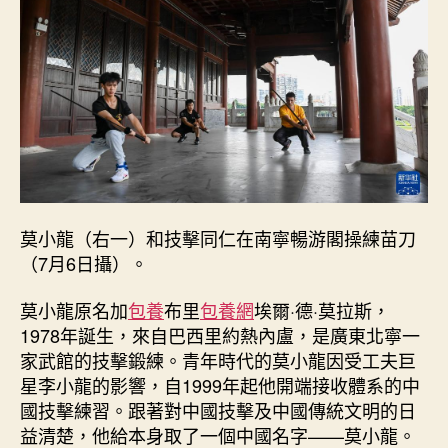
“莫
甜
心
寶
物
查
包
養
網
小
龍”
莫小龍（右一）和技擊同仁在南寧暢游閣操練苗刀
的
（7月6日攝）。
工
夫
莫小龍原名加
包養
布里
包養網
埃爾·德·莫拉斯，
之
1978年誕生，來自巴西里約熱內盧，是廣東北寧一
道
_
家武館的技擊鍛練。青年時代的莫小龍因受工夫巨
中
星李小龍的影響，自1999年起他開端接收體系的中
國
國技擊練習。跟著對中國技擊及中國傳統文明的日
網〉
益清楚，他給本身取了一個中國名字——莫小龍。
中