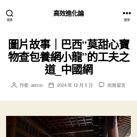
高效進化論
搜尋
選單
圖片故事｜巴西“莫甜心寶
物查包養網小龍”的工夫之
道_中國網
在
作者:
admin
2024 年 12 月 5 日
尚無留言
文
文
〈圖
章
章
片
作
發
故
者
佈
事
日
｜
期
巴
西