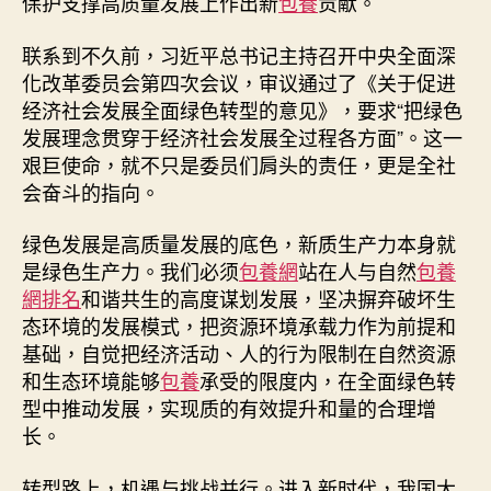
保护支撑高质量发展上作出新
包養
贡献。
型
中
联系到不久前，习近平总书记主持召开中央全面深
推
化改革委员会第四次会议，审议通过了《关于促进
动
发
经济社会发展全面绿色转型的意见》，要求“把绿色
展
发展理念贯穿于经济社会发展全过程各方面”。这一
_
艰巨使命，就不只是委员们肩头的责任，更是全社
中
会奋斗的指向。
国
网〉
绿色发展是高质量发展的底色，新质生产力本身就
中
是绿色生产力。我们必须
包養網
站在人与自然
包養
網排名
和谐共生的高度谋划发展，坚决摒弃破坏生
态环境的发展模式，把资源环境承载力作为前提和
基础，自觉把经济活动、人的行为限制在自然资源
和生态环境能够
包養
承受的限度内，在全面绿色转
型中推动发展，实现质的有效提升和量的合理增
长。
转型路上，机遇与挑战并行。进入新时代，我国大