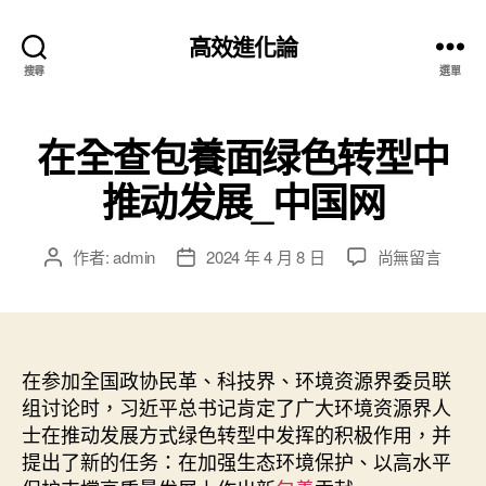
高效進化論
搜尋
選單
在全查包養面绿色转型中
推动发展_中国网
在
作者:
admin
2024 年 4 月 8 日
尚無留言
文
文
〈在
章
章
全
作
發
查
者
佈
包
日
養
在参加全国政协民革、科技界、环境资源界委员联
期
面
组讨论时，习近平总书记肯定了广大环境资源界人
绿
士在推动发展方式绿色转型中发挥的积极作用，并
色
提出了新的任务：在加强生态环境保护、以高水平
转