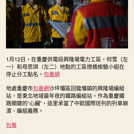
中
歐
班
列
的
“女
飛
人”
_
1月12日，在重慶供電段興隆場電力工區，何雪（左
中
一）和母思琪（左二）地點的工區燈橋檢驗小組在
國
停止分工點名。
包養網
網〉
中
地處重慶市
包養網
沙坪壩區回龍壩鎮的興隆場編組
站，是東北地域最年夜的鐵路編組站。作為重慶鐵
路關鍵的“心臟”，這里承當了中歐國際班列的列車崩
潰、編組義務。
包養