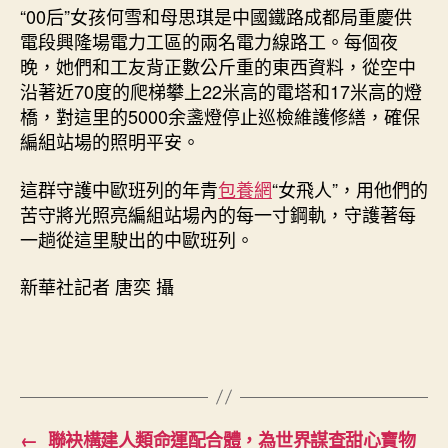
“00后”女孩何雪和母思琪是中國鐵路成都局重慶供
電段興隆場電力工區的兩名電力線路工。每個夜
晚，她們和工友背正數公斤重的東西資料，從空中
沿著近70度的爬梯攀上22米高的電塔和17米高的燈
橋，對這里的5000余盞燈停止巡檢維護修繕，確保
編組站場的照明平安。
這群守護中歐班列的年青
包養網
“女飛人”，用他們的
苦守將光照亮編組站場內的每一寸鋼軌，守護著每
一趟從這里駛出的中歐班列。
新華社記者 唐奕 攝
←
聯袂構建人類命運配合體，為世界謀查甜心寶物