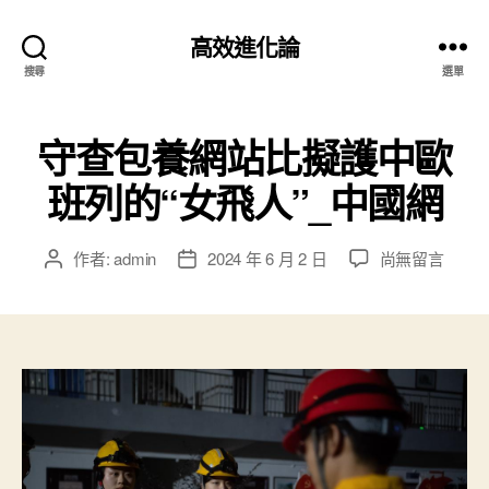
高效進化論
搜尋
選單
守查包養網站比擬護中歐
班列的“女飛人”_中國網
在
作者:
admin
2024 年 6 月 2 日
尚無留言
文
文
〈守
章
章
查
作
發
包
者
佈
養
日
網
期
站
比
擬
護