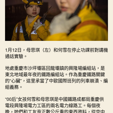
人”
_
中
國
查
包
養
app
網〉
1月12日，母思琪（左）和何雪在停止功課前對講機
中
通話實驗。
地處重慶市沙坪壩區回龍壩鎮的興隆場編組站，是
東北地域最年夜的鐵路編組站。作為重慶鐵路關鍵
的“心臟”，這里承當了中歐國際班列的列車崩潰、編
組義務。
“00后”女孩何雪和母思琪是中國鐵路成都局重慶供
電段興隆場電力工區的兩名電力線路工。每個夜
晚，她們和工友背正數公斤重的東西資料，從空中