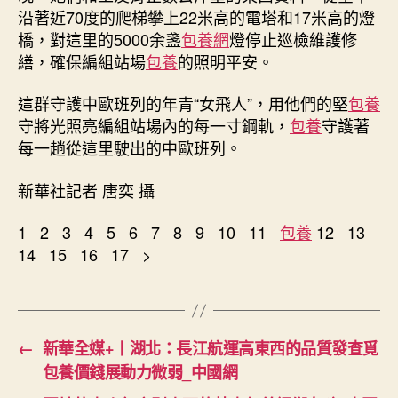
沿著近70度的爬梯攀上22米高的電塔和17米高的燈
橋，對這里的5000余盞
包養網
燈停止巡檢維護修
繕，確保編組站場
包養
的照明平安。
這群守護中歐班列的年青“女飛人”，用他們的堅
包養
守將光照亮編組站場內的每一寸鋼軌，
包養
守護著
每一趟從這里駛出的中歐班列。
新華社記者 唐奕 攝
1 2 3 4 5 6 7 8 9 10 11
包養
12 13
14 15 16 17 >
←
新華全媒+丨湖北：長江航運高東西的品質發查覓
包養價錢展動力微弱_中國網