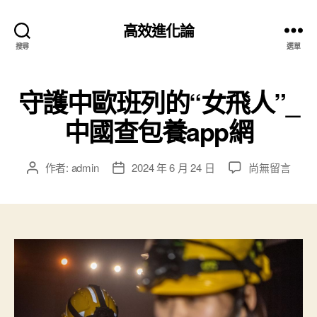
高效進化論
搜尋
選單
守護中歐班列的“女飛人”_
中國查包養app網
在
作者:
admin
2024 年 6 月 24 日
尚無留言
文
文
〈守
章
章
護
作
發
中
者
佈
歐
日
班
期
列
的
“女
飛