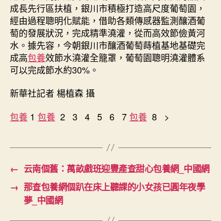
成長先行區扶植，銀川市積極打造高尺度葡萄園，
經由過程聰明化賦能，借助各類傳感器監測釀酒葡
萄的發展狀況，完成精準澆灌，從而高效節儉黃河
水。據先容，今朝銀川市釀酒葡萄蒔植基地基礎完
成高
包養
效節水澆灌全籠罩，葡萄園聰明澆灌體系
可以完成節水約30%。
新華社記者 楊植森 攝
包養
1
包養
2 3 4 5 6 7
包養
8 >
←
云南個舊：萬畝戲班迎豐產查甜心包養網_中國網
→
那查包養網個趴在床上聽課的小女孩已圓年夜學
夢_中國網