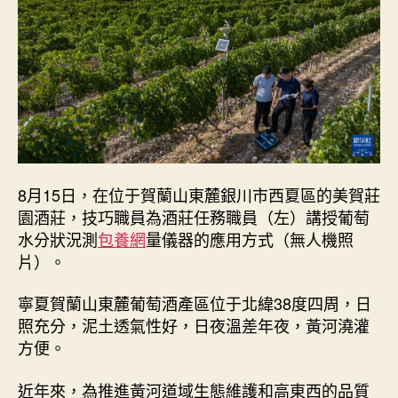
葡
萄
園
查
包
養
網
高
效
節
8月15日，在位于賀蘭山東麓銀川市西夏區的美賀莊
儉
園酒莊，技巧職員為酒莊任務職員（左）講授葡萄
黃
水分狀況測
包養網
量儀器的應用方式（無人機照
河
水
片）。
_
中
寧夏賀蘭山東麓葡萄酒產區位于北緯38度四周，日
國
照充分，泥土透氣性好，日夜溫差年夜，黃河澆灌
網〉
方便。
中
近年來，為推進黃河道域生態維護和高東西的品質