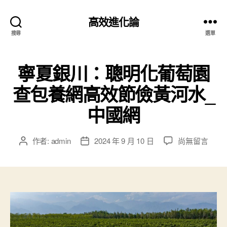
高效進化論
搜尋
選單
寧夏銀川：聰明化葡萄園
查包養網高效節儉黃河水_
中國網
在
作者:
admin
2024 年 9 月 10 日
尚無留言
文
文
〈寧
章
章
夏
作
發
銀
者
佈
川：
日
聰
期
明
化