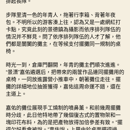
排起長隊。
步隊里清一色的年青人，拖著行李箱、背著年夜
包。不明所以的游客湊上往，認為又是一處網紅打
卡點，究竟此刻的景德鎮為攝影而依序排列隊伍的
情況并不鮮見。問了依序排列隊伍的人才了解，他
們都是闤闠的攤主，在等候支付擺攤同一規制的桌
椅。
時光一到，倉庫門翻開，年青的攤主們順次進進。
“景漂”嘉佑遴選后，把帶來的兩筐作品連同擺攤用的
桌椅，一同放進露營小推車中，朝著攤位走往。擺
攤的詳細地位抽簽獲得，嘉佑這周命運不錯，還在
主道上。
嘉佑的攤位展現手工燒制的噴鼻薰。和前幾周擺攤
時分歧，此日他特地帶了幾個復古式的置物架和一
塊印花布料，為的是把產物放得加倍參差有致。“擺
得欠好看會被說。”嘉佑說，上周由於桌面擺得過