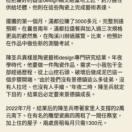
供給坯體，他則在這些陶瓷上完成藝術表達。
擺攤的第一個月，滿都拉賺了3000多元，完整到達
預期。在曩昔兩年，滿都拉還餐與加入過三次規格
更高的歡然集，在陶溪川辦過展覽。比來，他預計
在作品中做些新的測驗考試。
陳圣兵異樣是陶瓷藝術design專門研究結業。年夜
學時代，他要做一件陶瓷作品，需求一小我包干全
部經過歷程，從上山挖石頭、破壞后做成泥巴這一
個步驟開端。“由於我們沒有景德鎮這么多徒弟，沒
有人拉坯、也沒有人手繪。”年夜二時，陳圣兵就定
下目的，結業后必定要來景德鎮成長。
2022年7月，結業后的陳圣兵帶著家里人支撐的2萬
元南下。在有名的雕塑瓷廠四周租了一間任務室，
加上住的屋子，兩處房租每月只需1300元。