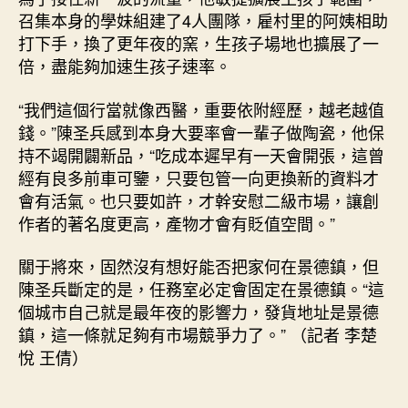
召集本身的學妹組建了4人團隊，雇村里的阿姨相助
打下手，換了更年夜的窯，生孩子場地也擴展了一
倍，盡能夠加速生孩子速率。
“我們這個行當就像西醫，重要依附經歷，越老越值
錢。”陳圣兵感到本身大要率會一輩子做陶瓷，他保
持不竭開闢新品，“吃成本遲早有一天會開張，這曾
經有良多前車可鑒，只要包管一向更換新的資料才
會有活氣。也只要如許，才幹安慰二級市場，讓創
作者的著名度更高，產物才會有貶值空間。”
關于將來，固然沒有想好能否把家何在景德鎮，但
陳圣兵斷定的是，任務室必定會固定在景德鎮。“這
個城市自己就是最年夜的影響力，發貨地址是景德
鎮，這一條就足夠有市場競爭力了。” （記者 李楚
悅 王倩）