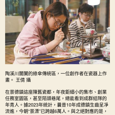
陶溪川闤闠的綠傘傳統區，一位創作者在瓷器上作
畫。 王倩 攝
在景德鎮這座陳舊瓷都，年夜鉅細小的集市、創業
任務室園區，甚至陌頭巷尾，總能看到成群結隊的
年青人。據2023年統計，曩昔10年成德鎮生齒呈凈
流進，今朝“景漂”已跨越6萬人。與之絕對應的是，