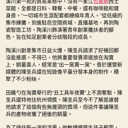
溪川第一批的貿易業態中，沒有一家江
包養網
西土
菜館，全都是日料、韓餐、中餐，還有咖啡館和健
身房。“一切城市生涯配套都繚繞年青人。”從低級的
集市練攤，到進駐邑空間商城、直播基地，再到陶
瓷智造工坊，陶溪川飾演著青年創業攙扶者的腳
色，旨在知足創業者分歧階段的成長。
陶溪川創意集市日益火爆，陳圣兵請求了好幾回都
沒能進選。不得已，他將重要發賣渠道放在淘寶
上，銷量喜人，經常是“出一窯賣一窯”。善於運營新
媒體的陳圣兵還在短錄像平臺分發本身的制作，積
聚了不少粉絲。
田雞勺在淘寶舉行的“丑工具年夜賽”上不測奪魁，陳
圣兵還特地往杭州領獎。陳圣兵至今不了解是誰替
他請求了這個有些無厘頭的獎項，但這件事讓陳圣
兵的產物收獲了絕後的銷量。
為了接住新一波的流量，他敏捷擴展生孩子範圍，