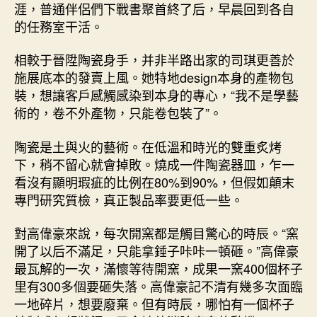
涯，普通伴侶們下戰書聚首終了后，早晨回到各自
的任務室干活。
相較于晉陞陶瓷身手，并非半路出家的司琪更善於
施展底本的發賣上風。她特地design本身的產物包
裝，想讓客戶感觸感染到本身的專心，“我不是學藝
術的，卷不外產物，只能卷包裝了”。
陶瓷是土與火的藝術。在低溫和時光的雙重炙烤
下，稍不留心就會掉敗。燒成一件陶瓷器皿，乍一
看沒有顯明瑕疵的比例在80%到90%，但假如顛末
專門研究質檢，真正製品率要更低一些。
對高偉豪來說，每次開窯都是觸目驚心的時辰。“窯
開了以后不滿足，只能拿錘子咔咔一頓砸。”高偉豪
最瓦解的一次，滿懷等待開窯，成果一窯400個杯子
里有300多個要砸失落。高偉豪記不清有幾多次面臨
一地碎片，想要廢棄。但有時辰，哪怕有一個杯子