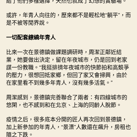
給了他們多樣選擇，天然也就成了幻想的實驗場。”
或許，年青人向往的，歷來都不是輕松地“躺平”，而
是不被等閒界說。
一切配套繚繞年青人
比來一次在景德鎮做課題調研時，周潔正鄰近結
業，她要做出決定，留在年夜城市，仍是回到老家
謀一份教職。“我挺排擠年夜城市的快節拍和高競爭
的壓力，很想回抵家鄉，但回了家又會掃興，由於
在家里看不到幾多年青人，沒有幾多活氣。”
周潔感到，景德鎮完善聯合了兩者：有四線城市的
悠閑，也不感到和在北京、上海的同齡人脫節。
疫情之后，很多底本分開的匠人再次回到景德鎮，
加上新參加的年青人，“景漂”人數還在飆升，房租也
隨之下跌。