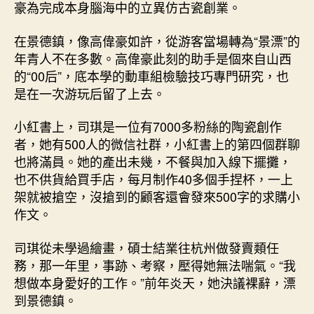
豪為完成本身腦海中的立異仿古瓷創業。
在景德鎮，像高偉豪如許，從游客當場轉為“景漂”的
年青人不在多數。高偉豪此刻的助手是個來自山西
的“00后”，底本學的動車組檢驗技巧專門研究，也
是在一次游玩后留了上去。
小紅書上，司琪是一位有7000多粉絲的陶瓷創作
者，她有500人的微信社群，小紅書上的第四個群聊
也將滿員。她的產出未幾，不餐與加入線下擺攤，
也不供貨給買手店，每月制作40多個手捏杯，一上
架就被搶空，沒搶到的顧客還會發來500字的求購小
作文。
司琪從未學過繪畫，碩士結業往杭州做發賣類任
務，那一年里，事跡、考察，壓得她無法喘氣。“我
想做本身愛好的工作。”前年炎天，她決議裸辭，漂
到景德鎮。