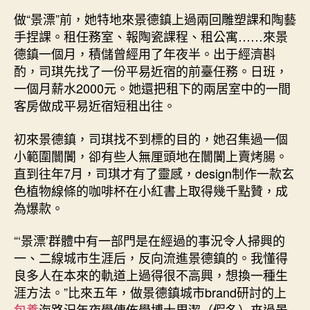
做“景漂”前，她特地來景德鎮上過兩回雕塑課和陶藝
手捏課。租任務室、報陶瓷課程、租公寓……來景
德鎮一個月，積儲曾經用了年夜半。出于經濟斟
酌，司琪先找了一份平易近宿的前臺任務。日班，
一個月薪水2000元。她還把租下的兩居室中的一間
客房做成平易近宿短租出往。
初來景德鎮，司琪找不到標的目的，她召集過一個
小範圍闤闠，卻有些人無厘頭地在闤闠上賣烤腸。
直到往年7月，司琪才有了靈感，design制作一款玄
色植物線條的咖啡杯在小紅書上取得幾千點贊，成
為爆款。
“‘景漂’群體中有一部門是在經過的事況令人掃興的
一、二線城市生涯后，反向流進景德鎮的。我懂得
良多人在本來的軌道上過得很不高興，想換一種生
涯方法。”比來五年，做景德鎮城市brand研討的上
包養
海路況年夜學傳佈學博士周潔（假名）來過景