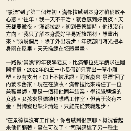
“景漂”到了第三個年初，滿都拉感到本身才稍稍放平
心態。“往年，我一天不干活，就會感到好愧疚。天
天都要徹夜。”滿都拉說，初到景德鎮時，他很沒有
方向，“我只了解本身愛好平易近族題材，想畫出
來。”頭幾個月，除了外出漫步，年夜部門時光把本
身關在屋里，天天操練在坯體畫畫。
一路做“景漂”的年夜學老友，比滿都拉更早請求往闤
闠擺攤，2022年的五一小長假卻只賣出一單小雕
塑。沒有支出，加上不被承認，同窗廢棄“景漂”回了
內蒙陳舊家，現在在放牧。滿都拉比來聘任了一位
兼職畫師，那是一個和他同年結業、學視覺轉達的
女孩。女孩來景德鎮也想唱工作室，但苦于沒有本
金，對陶瓷也缺少清楚，只能先從兼職起步。
“在景德鎮沒有工作做，你會感到很無聊。概況看起
來他們躺著，實在可卷了。”司琪講述了另一種生