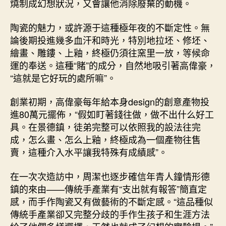
燒制成幻想狀況，又會讓他消除廢棄的動機。
陶瓷的魅力，或許源于這種極年夜的不斷定性。無
論後期投進幾多血汗和時光，特別地拉坯、修坯、
繪畫、雕鏤、上釉，終極仍須往窯里一放，等候命
運的奉送。這種“賭”的成分，自然地吸引著高偉豪，
“這就是它好玩的處所嘛”。
創業初期，高偉豪每年給本身design的創意產物投
進80萬元擺佈，“假如盯著錢往做，做不出什么好工
具。在景德鎮，徒弟完整可以依照我的設法往完
成，怎么畫、怎么上釉，終極成為一個產物往售
賣，這種介入水平讓我特殊有成績感”。
在一次次造訪中，周潔也逐步確信年青人鐘情形德
鎮的來由——傳統手產業有“支出就有報答”簡直定
感，而手作陶瓷又有做藝術的不斷定感。“這品種似
傳統手產業卻又完整分歧的手作生孩子和生涯方法