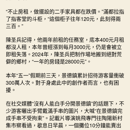
“不止房租，做擺設的二手家具都在跌價。”滿都拉指
了指客堂的斗柜，“這個柜子往年120元，此刻得兩
三百。”
陳圣兵記得，他兩年前租的任務室，底本400元月租
都沒人租，本年曾經漲到每月3000元，仍是會被立
即租失落。2024年，陳圣兵把制作場地搬到絕對荒
僻的鄉村，“一年的房錢是28000元”。
本年“五一”假期前三天，景德鎮累計招待游客量衝破
300萬人次。對于身處此中的創作者而言，也有困
擾。
在社交媒體“沒有人能白手分開景德鎮”的話題下，不
少游客曬出手臂戴滿手串的圖片，大喊“在景德鎮完
成手串不受拘束”。記載片導演姚飛專門往陶陽新村
集市察看過，歇息日早晨，一個攤位10分鐘能賣出