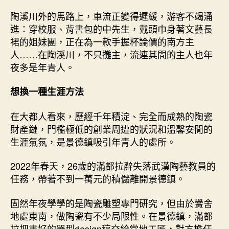
陶溪川外的馬路上，車流正變得遲緩，游客不竭涌
進：穿校服、背書包的中先生，戴頭巾身著文藝長
裙的姐妹團，正在為一款手握杯論價的南方主
人……在陶溪川，不只攤主，流連其間的主人也年
夜多是年青人。
想換一種生涯方法
在大都人看來，歷經千年積淀、完全而成熟的陶瓷
財產鏈，門檻極低的創業周遭的狀況和溫馨安閒的
生涯氣氛，是景德鎮吸引年青人的處所。
2022年春天，26歲的滿都拉辭失落武漢陶藝教員的
任務，帶著不到一萬元的積儲離開景德鎮。
固然年夜學學的是陶瓷雕塑專門研究，但由於黌舍
地處東南，做陶瓷有不少局限性。在景德鎮，滿都
拉把畫好的器型design稿交給當地工匠，對方擔任