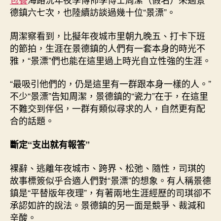
德鎮六七次，也陸續訪談過幾十位“景漂”。
周潔察看到，比擬年夜城市里朝九晚五、打卡下班
的節拍，生涯在景德鎮的人們有一套本身的時光不
雅，“景漂”們也能在這里過上時光自立性強的生涯。
“最吸引他們的，仍是這里有一群跟本身一樣的人。”
不少“景漂”告知周潔，景德鎮的“瓷力”在于，在這里
不難交到伴侶，一群有類似尋求的人，自然更有配
合的話題。
斷定“支出就有報答”
裸辭、逃離年夜城市、跨界、松弛、隨性，司琪的
故事標簽似乎合適人們對“景漂”的想象。有人稱景德
鎮是“平替版年夜理”，有著兩地生涯經歷的司琪卻不
承認如許的說法。景德鎮的另一面是競爭、裁減和
辛酸。