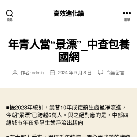
高效進化論
搜尋
選單
年青人當“景漂”_中查包養
國網
在
作者:
admin
2024 年 9 月 8 日
尚無留言
文
文
〈年
章
章
青
作
發
人
者
佈
當
日
“景
■據2023年統計，曩昔10年成德鎮生齒呈凈流進，
期
漂”
今朝“景漂”已跨越6萬人。與之絕對應的是，中部四
_
線城市年夜多呈生齒凈流出趨向
中
查
■在大都人看來，歷經千年積淀、完全而成熟的陶瓷