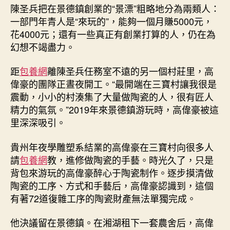
陳圣兵把在景德鎮創業的“景漂”粗略地分為兩類人：
一部門年青人是“來玩的”，能夠一個月賺5000元，
花4000元；還有一些真正有創業打算的人，仍在為
幻想不竭盡力。
距
包養網
離陳圣兵任務室不遠的另一個村莊里，高
偉豪的團隊正晝夜開工。“最開端在三寶村讓我很是
震動，小小的村湊集了大量做陶瓷的人，很有匠人
精力的氣氛。”2019年來景德鎮游玩時，高偉豪被這
里深深吸引。
貴州年夜學雕塑系結業的高偉豪在三寶村向很多人
請
包養網
教，進修做陶瓷的手藝。時光久了，只是
背包來游玩的高偉豪醉心于陶瓷制作。逐步摸清做
陶瓷的工序、方式和手藝后，高偉豪認識到，這個
有著72道復雜工序的陶瓷財產無法單獨完成。
他決議留在景德鎮。在湘湖租下一套農舍后，高偉