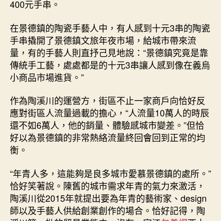
400元手串。
在景德鎮的陶瓷手藝人中，有人感到十元3串的陶瓷
手串撬開了景德鎮文旅年夜市場，給城市帶來流
量，有的手藝人則直抒己見地說：“景德鎮究竟是靠
傳統手工藝，處處都是的十元3串讓人感到像在義烏
小商品市場進貨。”
作為陶溪川的運營方，街區不止一家商戶向恰好反
應對街區人流量過載的擔心，“人流量10萬人的時辰
還不如6萬人，他的銷量、體驗感城市變差。”但恰
好以為景德鎮的非常熱絡流量終回會回到正常的均
衡。
“年青人多，這能夠是良多城市愛慕景德鎮的處所。”
恰好笑著說。陳舊的城市需求年青的氣力來激活，
陶溪川從2015年就提出要為年青的藝術家、design
師以及手藝人供給創業創作的場合。恰好記得，陶