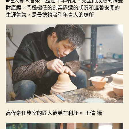
包
財產鏈，門檻極低的創業周遭的狀況和溫馨安閒的
養
生涯氣氛，是景德鎮吸引年青人的處所
國
網〉
中
高偉豪任務室的匠人徒弟在利坯。 王倩 攝