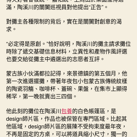
滿，陶溪川的闤闠巡視員對他提出“正告”。
對攤主各種限制的背后，實在是闤闠對創意的渴
求。
“必定得是原創。”恰好說明，陶溪川的攤主請求攤位
時除了遞交基礎信息材料，立異性和產物作風評選
也要交給從攤主中遴選出的志愿者互評。
蒙古族小伙滿都拉記得，來景德鎮的第五個月，他
第一次進選擺攤，帶著年夜包小包蒙古族傳統紋樣
的陶瓷羽觴、咖啡杯、蓋碗、果盤，在集市上顯得
稀罕，第一晚就賣出三四個。
他此刻的攤位在陶溪川
包養
的白色帳篷區，是
design師片區，作品也被保管在專門區域。比起其
他區域，design師片區的展陳不受拘束度最年夜，
不再是固定的方桌，可以將道具縮小尺寸，獨一的