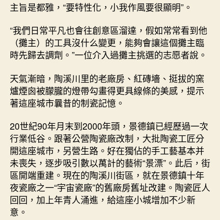
主旨是都雅，“要特性化，小我作風要很顯明”。
“我們日常平凡也會往創意區溜達，假如常常看到他
（攤主）的工具沒什么變更，能夠會讓這個攤主臨
時先歸去調劑。”一位介入過攤主挑選的志愿者說。
天氣漸暗，陶溪川里的老廠房、紅磚墻、挺拔的窯
爐煙囪被朦朧的燈帶勾畫得更具線條的美感，提示
著這座城市曩昔的制瓷記憶。
20世紀90年月末到2000年頭，景德鎮已經歷過一次
行業低谷。跟著公營陶瓷廠改制，大批陶瓷工匠分
開這座城市，另營生路。好在獨佔的手工藝基本并
未喪失，逐步吸引數以萬計的藝術“景漂”。此后，街
區開端重建。現在的陶溪川街區，就在景德鎮十年
夜瓷廠之一“宇宙瓷廠”的舊廠房舊址改建。陶瓷匠人
回回，加上年青人涌進，給這座小城增加不少新
意。