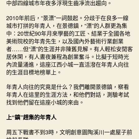
中部四線城市年夜多浮現生齒凈流出趨向。
2010年前后，“景漂”一詞鼓起。分歧于在良多一線
城市打拼的年青人，在景德鎮，“漂”的人群更為集
中：20世紀90年月來學藝的工匠、結業于全國各地
美術院校的年青先生，以及國內外藝術行業創業
者……但“漂”的生涯并非陳舊見解。有人輕松安閒客
居休閑，有人晝夜兼程為創業奮斗。比擬于短時光
內流量涌進，這座江西小城一直活潑在年青人向往
的生涯目標地榜單上。
年青人向往的究竟是什么？我們離開景德鎮，察看
年青人在這里的生涯方法，和他們對話，測驗考試
找到他們留在這座小城的來由。
上“鎮”趕集的年青人
周五下戰書不到3時，文明創意園陶溪川一處屋子前