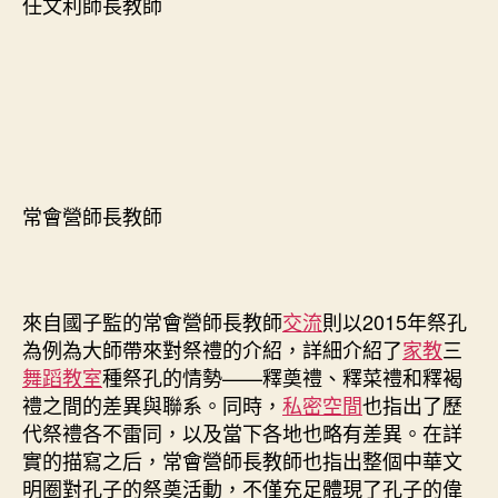
任文利師長教師
常會營師長教師
來自國子監的常會營師長教師
交流
則以2015年祭孔
為例為大師帶來對祭禮的介紹，詳細介紹了
家教
三
舞蹈教室
種祭孔的情勢——釋奠禮、釋菜禮和釋褐
禮之間的差異與聯系。同時，
私密空間
也指出了歷
代祭禮各不雷同，以及當下各地也略有差異。在詳
實的描寫之后，常會營師長教師也指出整個中華文
明圈對孔子的祭奠活動，不僅充足體現了孔子的偉