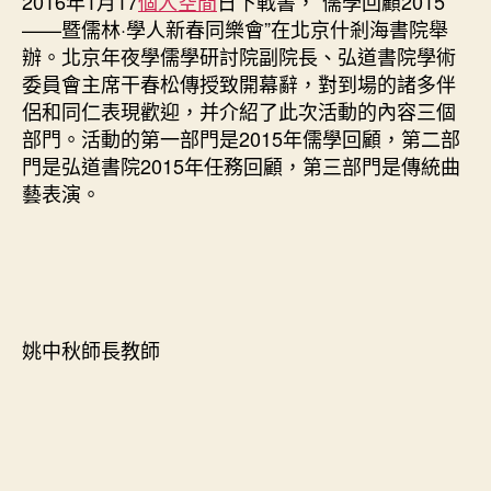
2016年1月17
個人空間
日下戰書，“儒學回顧2015
會”〉
——暨儒林·學人新春同樂會”在北京什剎海書院舉
中
辦。北京年夜學儒學研討院副院長、弘道書院學術
委員會主席干春松傳授致開幕辭，對到場的諸多伴
侶和同仁表現歡迎，并介紹了此次活動的內容三個
部門。活動的第一部門是2015年儒學回顧，第二部
門是弘道書院2015年任務回顧，第三部門是傳統曲
藝表演。
姚中秋師長教師