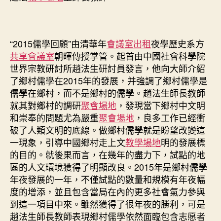
“2015儒學回顧”由清華年
會議室出租
夜學歷史系方
共享會議室
朝暉傳授掌管。起首由中國社會科學院
世界宗教研討所趙法生研討員發言，他向大師介紹
了鄉村儒學在2015年的發展，并強調了鄉村儒學是
儒學在鄉村，而不是鄉村的儒學。趙法生師長教師
就其對鄉村的調研
聚會場地
，發現當下鄉村中文明
和崇奉的問題尤為嚴重
聚會場地
，良多工作已經衝
破了人類文明的底線。做鄉村儒學就是盼望改變這
一現象，引導中國鄉村走上文
教學場地
明的發展標
的目的。就後果而言，在幾年的盡力下，試點的地
區的人文環境獲得了明顯改良。2015年是鄉村儒學
年夜發展的一年，不僅試點的數量和規模有年夜幅
度的增添，並且包含當局在內的更多社會氣力參與
到這一項目中來。雖然獲得了很年夜的勝利，可是
趙法生師長教師表現鄉村儒學依然面臨包含志愿者