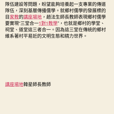
隊伍建設等問題，盼望能夠培養起一支專業的傳道
隊伍，深刻基層傳播儒學。就鄉村儒學的發展標的
目
家教
的
講座場地
，趙法生師長教師表現鄉村儒學
要實現“三堂合一
1對1教學
”，也就是鄉村的學堂、
祠堂、道堂這三者合一。因為這三堂在傳統的鄉村
維系著村平易近的文明生態和精力世界。
講座場地
韓星師長教師