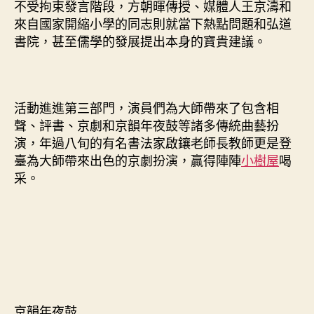
不受拘束發言階段，方朝暉傳授、媒體人王京濤和
來自國家開縮小學的同志則就當下熱點問題和弘道
書院，甚至儒學的發展提出本身的寶貴建議。
活動進進第三部門，演員們為大師帶來了包含相
聲、評書、京劇和京韻年夜鼓等諸多傳統曲藝扮
演，年過八旬的有名書法家啟鑲老師長教師更是登
臺為大師帶來出色的京劇扮演，贏得陣陣
小樹屋
喝
采。
京韻年夜鼓