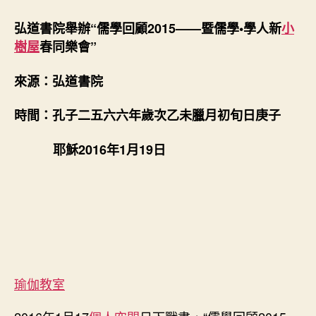
學
回
弘道書院舉辦“儒學回顧2015——暨儒學•學人新
小
顧
樹屋
春同樂會”
2015
——
來源：弘道書院
暨
儒
學
時間：孔子二五六六年歲次乙未臘月初旬日庚子
•
學
耶穌2016年1月19日
人
新
找
九
宮
格
教
室
瑜伽教室
春
同
樂