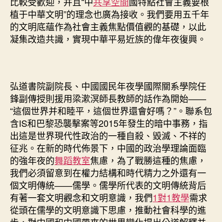
比較受歡迎，并且“中
共享空間
國特點社會主義要根
植于中華文明”的理念也廣為接收。我們要用五千年
的文明底蘊作為社會主義焦點價值觀的基礎，以此
凝集改造共識，實現中華平易近族的偉年夜復興。
弘道書院副院長、中國國民年夜學國際關系學院任
鋒副傳授則援用梁漱溟師長教師的話作為開始——
“這個世界并和睦平，這個世界還會好嗎？”。聯系包
含IS和巴黎恐襲擊案等2015年發生的暗中事務，指
出這是世界現代性政治的一種自殺、毀滅、不祥的
征兆。在新的時代佈景下，中國的政治學理論面臨
的強年夜的
舞蹈教室
焦慮，為了戰勝這種的焦慮，
我們必須留意到在權力結構和時代精力之外還有一
個文明傳統——儒學。儒學所代表的文明傳統背后
有著一套文明觀念和文明意識，我們
1對1教學
需求
從頭在儒學的文明意識下思慮，推動社會科學的進
步，對中國和中國帶來的世界變化提出公道解釋并