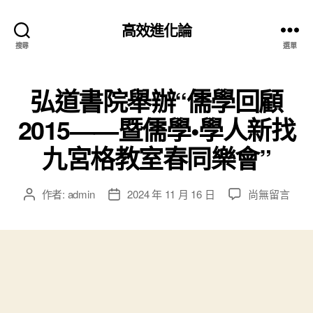
高效進化論
搜尋
選單
弘道書院舉辦“儒學回顧
2015——暨儒學•學人新找
九宮格教室春同樂會”
在
作者:
admin
2024 年 11 月 16 日
尚無留言
文
文
〈弘
章
章
道
作
發
書
者
佈
院
日
舉
期
辦
“儒