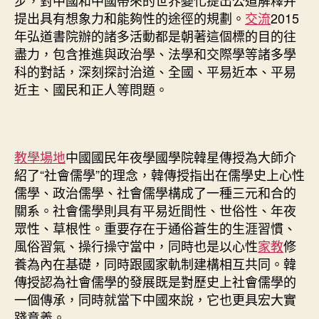
提出具有想象力和能夠性的途徑的規劃。
交流
2015
年弘道書院辦的諸多活動都是朝著這個標的目的往
盡力，包含推進與政治學、法學和交際學等諸多學
科的對話，深刻探討治道、全國、平易近本、平易
近主、國民和正人等問題。
教學場地
中國國民年夜學國學院韓星傳授為大師介
紹了“社會儒學”的理念，韓傳授指出在儒學史上心性
儒學、政治儒學、社會儒學構成了一種三元和合的
關系。社會儒學則具有平易近間性、世俗性、年夜
眾性、草根性。重要存在于通俗蒼生的生涯習慣、
風俗習氣、操行操守當中，同時也是以心性
家教
修
養為內在基礎，同時跟國家軌制建構相互共同。韓
傳授認為社會儒學的發展既是對歷史上社會儒學的
一個傳承，同時就當下中國來說，它也更具宏大實
踐意義。