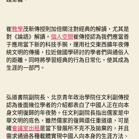
崔
教學
茂新傳授則加倍關注對經典的解讀，尤其是
對《論語》解讀。
個人空間
崔傳授認為我們應當善
于應用當下新的科技手腕，運用社交東西擴年夜傳
統文明的傳播，拉近做國學研討的學者們與通俗人
的距離。同時將學習經典的行為日常化，使其成為
生涯的一部門。
弘道書院副院長、北京青年政治學院任文利副傳授
認為後面幾位學者的介紹都表白了中國人正在向本
身文明復歸的年夜勢。任文利副院長指出儒家是中
華文明的底色，雖然儒家的復興還任重道遠，可是
確
會議室出租
是當下發展所不克不及拋棄的，并且
需求通過各種載體實現中國人向本身的生涯方法、