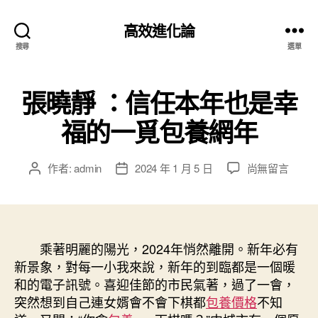
高效進化論
搜尋
選單
張曉靜 ：信任本年也是幸
福的一覓包養網年
在
作者:
admin
2024 年 1 月 5 日
尚無留言
文
文
〈張
章
章
曉
作
發
靜
者
佈
：
日
信
乘著明麗的陽光，2024年悄然離開。新年必有
期
任
新景象，對每一小我來說，新年的到臨都是一個暖
本
和的電子訊號。喜迎佳節的市民氣著，過了一會，
年
突然想到自己連女婿會不會下棋都
包養價格
不知
也