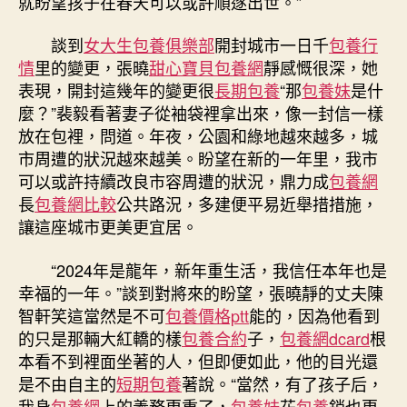
就盼望孩子在春天可以或許順遂出世。”
談到
女大生包養俱樂部
開封城市一日千
包養行
情
里的變更，張曉
甜心寶貝包養網
靜感慨很深，她
表現，開封這幾年的變更很
長期包養
“那
包養妹
是什
麼？”裴毅看著妻子從袖袋裡拿出來，像一封信一樣
放在包裡，問道。年夜，公園和綠地越來越多，城
市周遭的狀況越來越美。盼望在新的一年里，我市
可以或許持續改良市容周遭的狀況，鼎力成
包養網
長
包養網比較
公共路況，多建便平易近舉措措施，
讓這座城市更美更宜居。
“2024年是龍年，新年重生活，我信任本年也是
幸福的一年。”談到對將來的盼望，張曉靜的丈夫陳
智軒笑這當然是不可
包養價格ptt
能的，因為他看到
的只是那輛大紅轎的樣
包養合約
子，
包養網dcard
根
本看不到裡面坐著的人，但即便如此，他的目光還
是不由自主的
短期包養
著說。“當然，有了孩子后，
我身
包養網
上的義務更重了，
包養妹
花
包養
銷也更