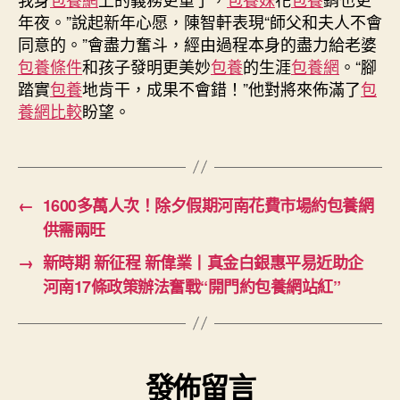
年夜。”說起新年心愿，陳智軒表現“師父和夫人不會
同意的。”會盡力奮斗，經由過程本身的盡力給老婆
包養條件
和孩子發明更美妙
包養
的生涯
包養網
。“腳
踏實
包養
地肯干，成果不會錯！”他對將來佈滿了
包
養網比較
盼望。
←
1600多萬人次！除夕假期河南花費市場約包養網
供需兩旺
→
新時期 新征程 新偉業丨真金白銀惠平易近助企
河南17條政策辦法奮戰“開門約包養網站紅”
發佈留言