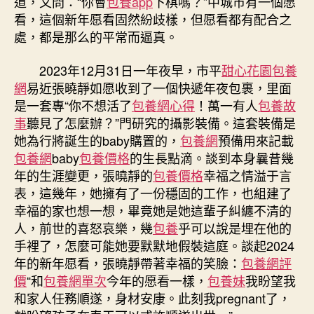
道，又問：“你會
包養app
下棋嗎？”中城市有一個愿
是
看，這個新年愿看固然紛歧樣，但愿看都有配合之
幸
處，都是那么的平常而逼真。
福
的
一
2023年12月31日一年夜早，市平
甜心花園
包養
覓
網
易近張曉靜如愿收到了一個快遞年夜包裹，里面
包
是一套專“你不想活了
包養網心得
！萬一有人
包養故
養
事
聽見了怎麼辦？”門研究的攝影裝備。這套裝備是
網
她為行將誕生的baby購置的，
包養網
預備用來記載
年〉
包養網
baby
包養價格
的生長點滴。談到本身曩昔幾
中
年的生涯變更，張曉靜的
包養價格
幸福之情溢于言
表，這幾年，她擁有了一份穩固的工作，也組建了
幸福的家也想一想，畢竟她是她這輩子糾纏不清的
人，前世的喜怒哀樂，幾
包養
乎可以說是埋在他的
手裡了，怎麼可能她要默默地假裝這庭。談起2024
年的新年愿看，張曉靜帶著幸福的笑臉：
包養網評
價
“和
包養網單次
今年的愿看一樣，
包養妹
我盼望我
和家人任務順遂，身材安康。此刻我pregnant了，