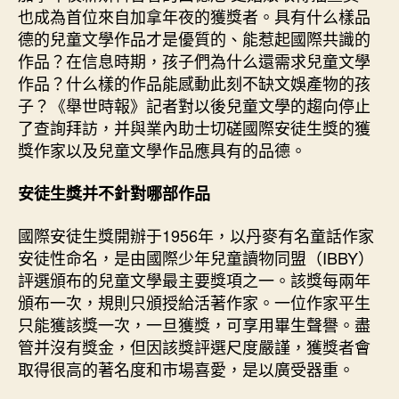
看
也成為首位來自加拿年夜的獲獎者。具有什么樣品
兒
德的兒童文學作品才是優質的、能惹起國際共識的
童
作品？在信息時期，孩子們為什么還需求兒童文學
文
作品？什么樣的作品能感動此刻不缺文娛產物的孩
學
新
子？《舉世時報》記者對以後兒童文學的趨向停止
“行
了查詢拜訪，并與業內助士切磋國際安徒生獎的獲
情”
獎作家以及兒童文學作品應具有的品德。
_
中
安徒生獎并不針對哪部作品
查
包
國際安徒生獎開辦于1956年，以丹麥有名童話作家
養
安徒性命名，是由國際少年兒童讀物同盟（IBBY）
心
評選頒布的兒童文學最主要獎項之一。該獎每兩年
得
國
頒布一次，規則只頒授給活著作家。一位作家平生
網〉
只能獲該獎一次，一旦獲獎，可享用畢生聲譽。盡
中
管并沒有獎金，但因該獎評選尺度嚴謹，獲獎者會
取得很高的著名度和市場喜愛，是以廣受器重。