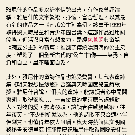
雅尼什的作品多以繪本情勢出書，有作家曾評論
稱，雅尼什的文字繁複、抒懷、富含哲理。以其最
有名的作品之一《南瓜公主》為例，該書于1999年
取得奧天時兒童和青少年圖書獎。這部作品雖用詞
簡略，但活潑且富有想象力，是經
包養網
典童話
《豌豆公主》的新篇，推翻了傳統嬌滴滴的公主尺
度，塑造了一個全新古代的“公主”抽像——英勇、自
負和自立，盡不唾面自乾。
此外，雅尼什的童詩作品也飽受贊譽，其代表童詩
集《明天我想慢悠悠》曾獲奧天時國度兒童詩歌
獎。雅尼什曾說，“優良的童詩，能讓讀者心中開闊
爽朗，取得安慰……一首優良的童詩應當講述對
人、對物的愛，振聾發聵，讓讀者往感觸感染，往
年夜笑。”不少剖析就以為，他的詩歌不只合適小伴
侶瀏覽，也值得年夜人咀嚼。奧天時藝術與文明國
務秘書安德里亞·梅耶爾慶祝雅尼什取得國際安徒生