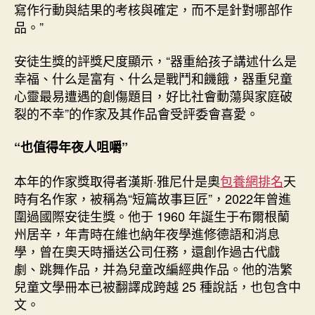
寫作行動與結果的考核與確定，而不是針對哪部作
品。”
安徒生獎的評獎尺度顯示，“器重給孩子講述什么是
幸福、什么是富有、什么是戰鬥和饑餓，器重兒童
心靈最易遭遇的創傷題目，好比社會動蕩與家庭破
裂的不幸”的作家及其作品會受評委會喜愛。
“也值得年夜人咀嚼”
本年的作家獎取得者漢斯·雅尼什是奧
包養網排名
天
時有名作家，被稱為“短篇故事巨匠”，2022年曾進
圍過國際安徒生獎。他于 1960 年誕生于布爾根蘭
州居辛，年青時在維也納年夜學進修德語和消息
學，曾在奧天時播送公司任務，還創作過古代戲
劇、跳舞作品，并為兒童改編經典作品。他的浩繁
兒童文學冊本已被翻譯成跨越 25 種說話，也包含中
文。