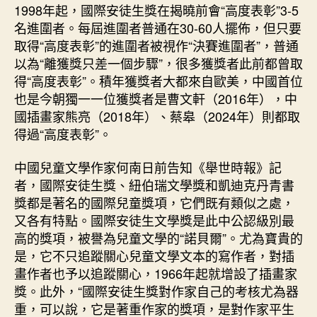
1998年起，國際安徒生獎在揭曉前會“高度表彰”3-5
名進圍者。每屆進圍者普通在30-60人擺佈，但只要
取得“高度表彰”的進圍者被視作“決賽進圍者”，普通
以為“離獲獎只差一個步驟”，很多獲獎者此前都曾取
得“高度表彰”。積年獲獎者大都來自歐美，中國首位
也是今朝獨一一位獲獎者是曹文軒（2016年），中
國插畫家熊亮（2018年）、蔡皋（2024年）則都取
得過“高度表彰”。
中國兒童文學作家何南日前告知《舉世時報》記
者，國際安徒生獎、紐伯瑞文學獎和凱迪克丹青書
獎都是著名的國際兒童獎項，它們既有類似之處，
又各有特點。國際安徒生文學獎是此中公認級別最
高的獎項，被譽為兒童文學的“諾貝爾”。尤為寶貴的
是，它不只追蹤關心兒童文學文本的寫作者，對插
畫作者也予以追蹤關心，1966年起就增設了插畫家
獎。此外，“國際安徒生獎對作家自己的考核尤為器
重，可以說，它是著重作家的獎項，是對作家平生