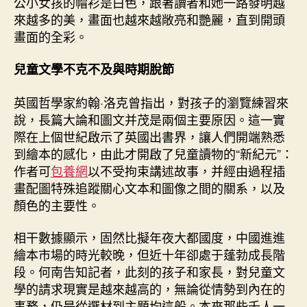
公小女孩的帽衫是白色，跟著讀者和她一路發明越
來越多的美，畫面也越來越敞亮和艷麗，直到開頭
畫面的全彩。
兒童文學不克不及與時期脫節
英國哲學家約翰·洛克曾指出，對孩子的瀏覽練習來
說，長篇大論和圖文并茂是兩個主要原因。這一實
際在上個世紀啟示了英國出書界，讓人們開端熟悉
到繪本的感化，由此才開啟了兒童讀物的“新紀元”：
作者可
包養網
以不受拘束講述故事，并經由過程插
畫配圖特殊追蹤關心文本和圖像之間的關系，以及
顏色的主要性。
相干數據顯示，固然比擬年夜大都國度，中國進進
繪本市場的時光較晚，但近十年卻處于蓬勃成長階
段。何南告知記者，此刻的孩子和家長，對兒童文
學的請求現實是越來越高的，無論從情勢到內在的
事務，仍是從選材到主題均這般。本來那些千人一