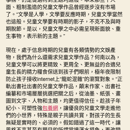
面、粗制濫造的兒童文學作品曾經逐步沒有市場
了。“文學是人學，文學要反應時期，兒童文學當然
也這般。兒童文學要有時期的影子，不克不及與時
期脫節。是以，兒童文學之中必需呈現新面貌、重
生事物，表示新的主題。”
現在，處于信息時期的兒童有各類情勢的文娛產
物，我們為什么還需求兒童文學作品？何南以為，
兒童文學可以將更精致、更周全、更無益的合適兒
童生長的精力糧食保送到孩子們眼前，極年夜限制
防止孩子接收internet上“龍蛇混雜”的瀏覽對象。“正
軌出書社出書的兒童文學作品，顛末作家、出書社
編纂和市場層層挑選把關之后，從油墨、紙張、畫
圖到文字、人物和主題，均更值得信任。趁孩子年
紀小、可塑性強
包養網
，讓優良的兒童文學走進他
們的小世界，特殊是親子共讀共賞，對孩子的生長
無疑是實時的、必須的。假如錯過了這一時代，讓
風格不高甚至有題目的所謂常識渾水摸魚，再改變