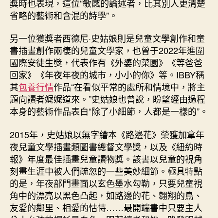
獎時也表現，這位“敏感的論述者，比其別人更清楚
省略的藝術和含混的詩學”。
另一位獲獎者西德尼·史姑娘則是兒童文學創作和童
書插畫創作兩棲的兒童文學家，也曾于2022年進圍
國際安徒生獎，代表作有《外婆的菜園》《等爸爸
回家》《年夜年夜的城市，小小的你》等。IBBY稱
其
包養行情
作品“在看似平常的處所和情境中，將主
題向讀者娓娓道來。”史姑娘也曾說，盼望經由過程
本身的藝術作品表白“除了小細節，人都是一樣的”。
2015年，史姑娘以無字繪本《路邊花》榮獲加拿年
夜兒童文學插畫類圖書總督文學獎，以及《紐約時
報》年度最佳插畫兒童讀物獎。該書以兒童的視角
刻畫生涯中被人們疏忽的一些美妙細節。極具特點
的是，年夜部門畫面以玄色墨水勾勒，只要兒童視
角中的漂亮以黑色凸起，如路邊的花、翱翔的鳥、
友愛的鄰里、相愛的怙恃……最開端書中只要主人