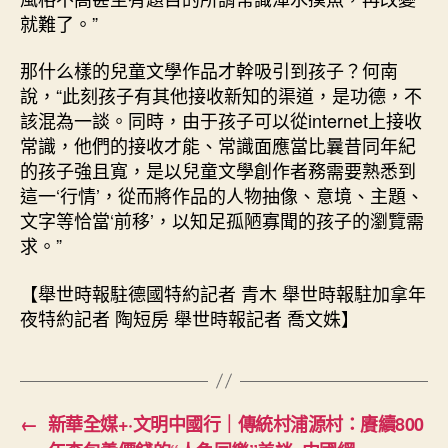
就難了。”
那什么樣的兒童文學作品才幹吸引到孩子？何南
說，“此刻孩子有其他接收新知的渠道，是功德，不
該混為一談。同時，由于孩子可以從internet上接收
常識，他們的接收才能、常識面應當比曩昔同年紀
的孩子強且寬，是以兒童文學創作者務需要熟悉到
這一‘行情’，從而將作品的人物抽像、意境、主題、
文字等恰當‘前移’，以知足孤陋寡聞的孩子的瀏覽需
求。”
【舉世時報駐德國特約記者 青木 舉世時報駐加拿年
夜特約記者 陶短房 舉世時報記者 喬文姝】
←
新華全媒+·文明中國行｜傳統村浦源村：賡續800