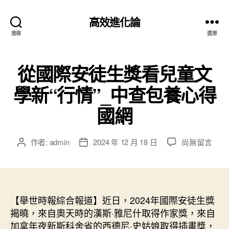
高效進化論
搜尋
選單
從國際安徒生獎看兒童文
學新“行情”_中查包養心得
國網
在
作者:
admin
2024 年 12 月 18 日
尚無留言
文
文
〈從
章
章
國
作
發
際
者
佈
安
日
徒
【舉世時報綜合報道】近日，2024年國際安徒生獎
期
生
揭曉，來自奧天時的漢斯·雅尼什取得作家獎，來自
獎
加拿年夜新斯科舍省的西德尼·史姑娘取得插畫獎，