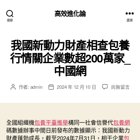
高效進化論
搜尋
選單
我國新動力財產相查包養
行情關企業數超200萬家_
中國網
在
作者:
admin
2024 年 12 月 10 日
尚無留言
文
文
〈我
章
章
國
作
發
新
者
佈
動
日
力
全國組織機
包養平臺推舉
期
構同一社會信譽代
包養網
財
碼數據辦事中間日前發布的數據顯示：我國新動力
產
財產蓬勃成長，截至2024年7月31日，相干企業
包