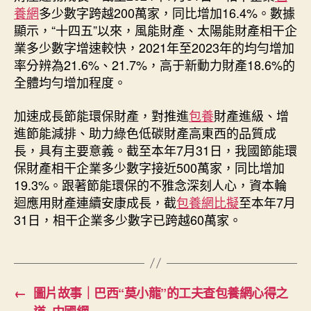
相
養網
多少數字跨越200萬家，同比增加16.4%。數據
查
顯示，“十四五”以來，風能財產、太陽能財產相干企
包
業多少數字增速較快，2021年至2023年的均勻增加
養
率分辨為21.6%、21.7%，高于新動力財產18.6%的
行
情
全體均勻增加程度。
關
企
加速成長節能環保財產，對推進
包養
財產進級、增
業
進節能減排、助力綠色低碳財產高東西的品質成
數
長，具有主要意義。截至本年7月31日，我國節能環
超
保財產相干企業多少數字接近500萬家，同比增加
200
19.3%。跟著節能環保的不雅念深刻人心，資本輪
萬
迴應用財產連續安康成長，截
包養網比擬
至本年7月
家
_
31日，相干企業多少數字已跨越60萬家。
中
國
網〉
中
←
圖片故事｜巴西“莫小龍”的工夫查包養網心得之